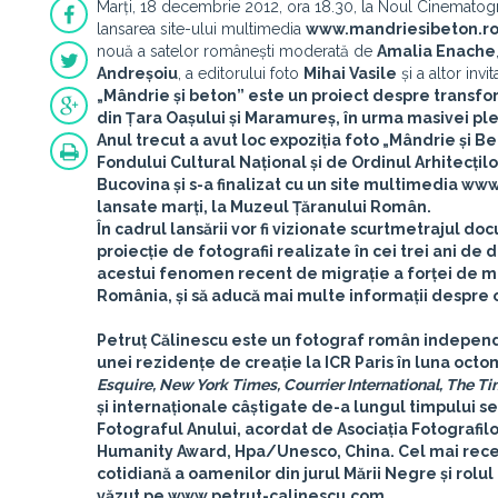
Marți, 18 decembrie 2012, ora 18.30, la Noul Cinematog
lansarea site-ului multimedia
www.mandriesibeton.r
nouă a satelor românești moderată de
Amalia Enache
Andreșoiu
, a editorului foto
Mihai Vasile
și a altor invi
„Mândrie și beton” este un proiect despre transfor
din Țara Oașului și Maramureș, în urma masivei plec
Anul trecut a avut loc expoziția foto „Mândrie și Be
Fondului Cultural Național
și de
Ordinul Arhitecțil
Bucovina și s-a finalizat cu un site multimedia w
lansate marți, la Muzeul Țăranului Român.
În cadrul lansării vor fi vizionate scurtmetrajul d
proiecție de fotografii realizate în cei trei ani 
acestui fenomen recent de migrație a forței de mu
România, și să aducă mai multe informații despre o
Petruț Călinescu
este un fotograf român independent
unei rezidențe de creație la ICR Paris în luna octo
Esquire, New York Times, Courrier International, The T
și internaționale câștigate de-a lungul timpului s
Fotograful Anului, acordat de Asociația Fotografil
Humanity Award, Hpa/Unesco, China. Cel mai rece
cotidiană a oamenilor din jurul Mării Negre și rolul 
văzut pe www.petrut-calinescu.com