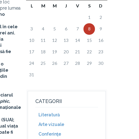
e loc
L
M
M
J
V
S
D
spre lumea
no
1
2
 în cele
3
4
5
6
7
8
9
rei ani.
ia
10
11
12
13
14
15
16
i
ă fie
17
18
19
20
21
22
23
24
25
26
27
28
29
30
 o
iile
31
 din
ciarul
CATEGORII
phic,
 naționale
Literatură
 (SUA);
Arte vizuale
al viața
oate fi
Conferinţe