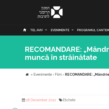
TEL AVIV
EVENIMENTE
PROGRAMUL CANTEM
RECOMANDARE: „Mândrie 
muncă în străinătate
»
Evenimente
›
Film
›
RECOMANDARE: „Mândrie și
18 December 2012
Etichete