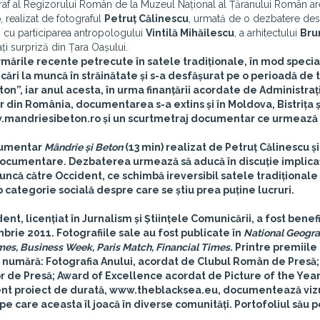
raf al Regizorului Român de la Muzeul Național al Țăranului Român ar
o
, realizat de fotograful
Petruț Călinescu
, urmată de o dezbatere de
, cu participarea antropologului
Vintilă Mihăilescu
, a arhitectului
Bru
tați surpriză din Țara Oașului.
mările recente petrecute în satele tradiționale, în mod special
ări la muncă în străinătate și s-a desfășurat pe o perioadă de t
ton”, iar anul acesta, în urma finanțării acordate de
Administraț
or din România
, documentarea s-a extins și în Moldova, Bistrița ș
ww.mandriesibeton.ro și un scurtmetraj documentar ce urmează s
ocumentar
Mândrie și Beton
(13 min) realizat de Petruț Călinescu și
de documentare. Dezbaterea urmează să aducă în discuție implicaț
ncă către Occident, ce schimbă ireversibil satele tradiționale
 categorie socială despre care se știu prea puține lucruri.
, licențiat în Jurnalism și Științele Comunicării, a fost benefi
mbrie 2011. Fotografiile sale au fost publicate în
National Geogra
imes, Business Week, Paris Match, Financial Times
. Printre premiile
e numără: Fotografia Anului, acordat de Clubul Român de Presă;
or de Presă; Award of Excellence acordat de Picture of the Year
nt proiect de durată, www.theblacksea.eu, documentează vizu
pe care aceasta îl joacă în diverse comunități. Portofoliul său p