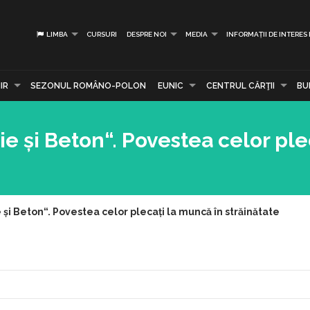
LIMBA
CURSURI
DESPRE NOI
MEDIA
INFORMAȚII DE INTERES
IR
SEZONUL ROMÂNO-POLON
EUNIC
CENTRUL CĂRŢII
BU
și Beton“. Povestea celor plec
 Beton“. Povestea celor plecați la muncă în străinătate