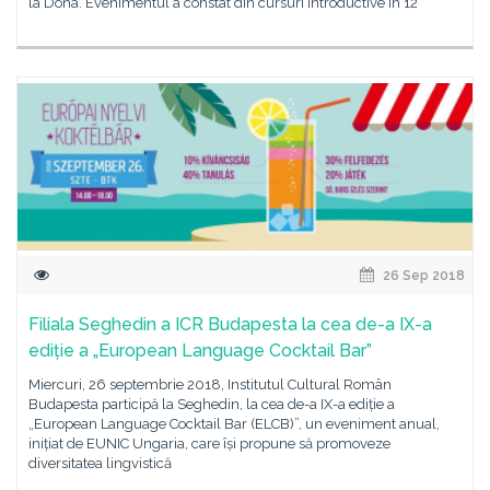
la Doha. Evenimentul a constat din cursuri introductive în 12
26 Sep 2018
Filiala Seghedin a ICR Budapesta la cea de-a IX-a
ediție a „European Language Cocktail Bar”
Miercuri, 26 septembrie 2018, Institutul Cultural Român
Budapesta participă la Seghedin, la cea de-a IX-a ediție a
„European Language Cocktail Bar (ELCB)”, un eveniment anual,
inițiat de EUNIC Ungaria, care își propune să promoveze
diversitatea lingvistică