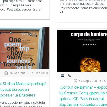
u proiecția filmului românesc
prin care publicul este invitat să
ozuri”, în regia lui Paul
(re)descopere literatura european
u, . Festivalul s-a desfășurat
tot
26 Sep 2018 - 11 Oct 2018
14 Sep 2018 - 10 O
l Ștefan Manasia participă
„Corpuri de lumină” – expoz
stivalul European
lui Cosmin Cociş găzduită 
spoesie” la Bruxelles
galeria ICR Paris în cadrul
Manasia este invitatul Institutului
Săptămânii culturilor străin
l Român Bruxelles la cea de a