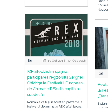
Doha, c
“Două l
Negoesc
11 Oct 2018 - 15 Oct 2018
ICR Stockholm sprijină
participarea regizorului Serghei
Chiviriga la Festivalul European
Poetu
de Animație REX din capitala
la Fe
suedeză
„Tran
România va fi și în acest an prezentă la
Ștefan 
festivalul de animaţie REX, aflat la cea
Cultura