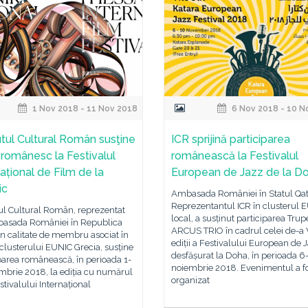
1 Nov 2018 - 11 Nov 2018
6 Nov 2018 - 10 N
tutul Cultural Român susţine
ICR sprijină participarea
l românesc la Festivalul
românească la Festivalul
național de Film de la
European de Jazz de la D
ic
Ambasada României în Statul Qat
Reprezentantul ICR în clusterul 
tul Cultural Român, reprezentat
local, a susținut participarea Trup
asada României în Republica
ARCUS TRIO în cadrul celei de-a 
în calitate de membru asociat în
ediții a Festivalului European de 
clusterului EUNIC Grecia, susține
desfășurat la Doha, în perioada 6
parea românească, în perioada 1-
noiembrie 2018. Evenimentul a f
mbrie 2018, la ediția cu numărul
organizat
stivalului Internațional