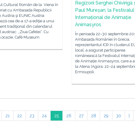
Regizorii Serghei Chivirigă 
tul Cultural Român de la Viena în
Paul Mureșan, la Festivalul
eriat cu Ambasada Republicii
n Austria şi EUNIC Austria
Internațional de Animație
ază cea de-a 17-a ediţie a unui
Animasyros
nt tradiţional din calendarul
l austriac: „Ziua Cafelei“. Cu
În perioada 22–30 septembrie 20
ă ocazie, Café Museum
Ambasada României în Grecia,
reprezentantul ICR în clusterul 
local, a asigurat participarea
românească la Festivalul Internaț
de Animație Animasyros, care a a
la Atena (Agora, 22–24 septembrie
Ermoupoli
21
22
23
24
25
26
27
28
29
30
|