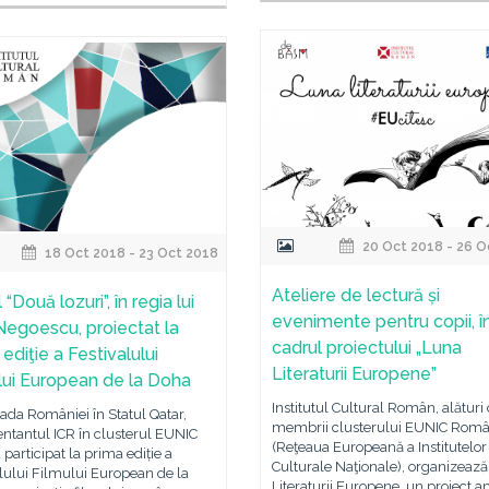
20 Oct 2018 - 26 O
18 Oct 2018 - 23 Oct 2018
Ateliere de lectură și
 “Două lozuri”, în regia lui
evenimente pentru copii, î
Negoescu, proiectat la
cadrul proiectului „Luna
ediţie a Festivalului
Literaturii Europene”
lui European de la Doha
Institutul Cultural Român, alături
da României în Statul Qatar,
membrii clusterului EUNIC Româ
ntantul ICR în clusterul EUNIC
(Reţeaua Europeană a Institutelor
a participat la prima ediție a
Culturale Naţionale), organizeaz
lului Filmului European de la
Literaturii Europene, un proiect 