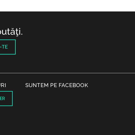
utăţi.
-TE
RI
SUNTEM PE FACEBOOK
ER