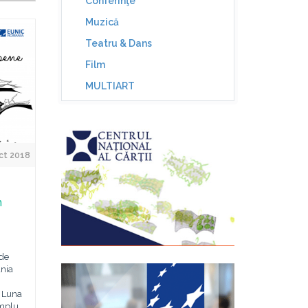
Conferinţe
Muzică
Teatru & Dans
Film
MULTIART
ct 2018
n
 de
nia
ă Luna
amplu