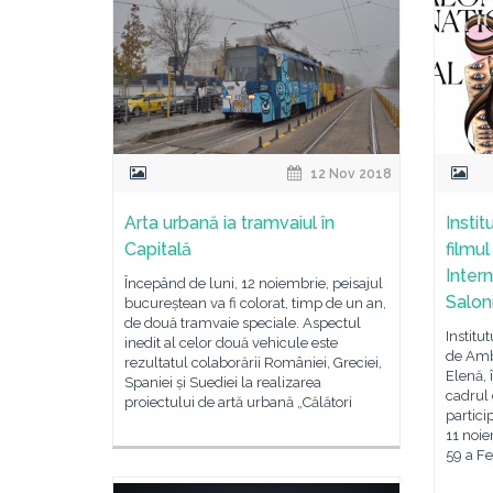
12 Nov 2018
Arta urbană ia tramvaiul în
Insti
Capitală
filmu
Inter
Începând de luni, 12 noiembrie, peisajul
Salon
bucureștean va fi colorat, timp de un an,
de două tramvaie speciale. Aspectul
Institu
inedit al celor două vehicule este
de Amb
rezultatul colaborării României, Greciei,
Elenă, 
Spaniei și Suediei la realizarea
cadrul 
proiectului de artă urbană „Călători
partici
11 noie
59 a Fe