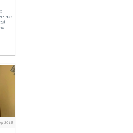
19
n 1 rue
utul
une
ep 2018