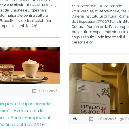
iție a festivalului TRANSPOESIE,
14 septembrie - 10 octombrie
zat de Uniunea europeană a
2018Vernisaj 21 septembrie, ora 
telor naționale pentru cultură
Galeria Institutului Cultural Româ
ruxelles, și dedicat celebrării
de l’Exposition, 75007 Paris Instit
uropene a Limbilor (26
Cultural Român de la Paris prop
publicului o experienţă virtuală a
corpului subtil prin intermediul
personajelor
4 Oct 2018
niri peste timp în numele
iei“ - Eveniment de
re a Anului European al
22 Sep 2018 - 30 S
moniului Cultural 2018