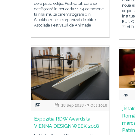
de-a patra ediţie. Festivalul, care se
noua ed
desfășoară în perioada 11-14 octombrie
organi
la mai multe cinematografe din
institu
Stockholm, este organizat de către
EUNIC B
Asociația Festivalul de Animație
Zilei E
28 Sep 2018 - 7 Oct 2018
„Întâl
Român
Expoziția RDW Awards la
marca
VIENNA DESIGN WEEK 2018
Patri