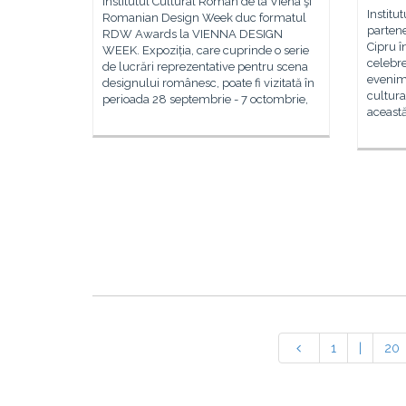
Institutul Cultural Român de la Viena şi
Institu
Romanian Design Week duc formatul
parten
RDW Awards la VIENNA DESIGN
Cipru î
WEEK. Expoziția, care cuprinde o serie
celebre
de lucrări reprezentative pentru scena
evenime
designului românesc, poate fi vizitată în
cultura
perioada 28 septembrie - 7 octombrie,
aceast
1
|
20