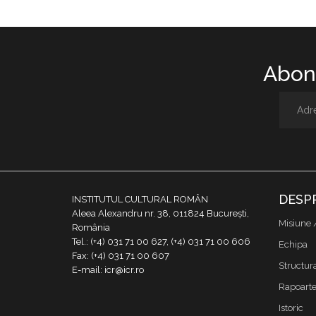
Abone
DESP
INSTITUTUL CULTURAL ROMÂN
Aleea Alexandru nr. 38, 011824 București,
Misiune 
România
Tel.: (+4) 031 71 00 627, (+4) 031 71 00 606
Echipa
Fax: (+4) 031 71 00 607
Structur
E-mail: icr@icr.ro
Rapoarte 
Istoric