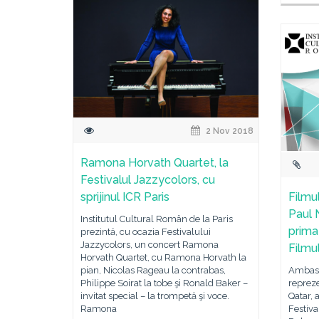
2 Nov 2018
Ramona Horvath Quartet, la
Festivalul Jazzycolors, cu
sprijinul ICR Paris
Filmul
Paul 
Institutul Cultural Român de la Paris
prima 
prezintă, cu ocazia Festivalului
Jazzycolors, un concert Ramona
Filmu
Horvath Quartet, cu Ramona Horvath la
pian, Nicolas Rageau la contrabas,
Ambasa
Philippe Soirat la tobe şi Ronald Baker –
repreze
invitat special – la trompetă şi voce.
Qatar, 
Ramona
Festiva