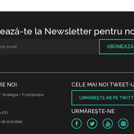
ază-te la Newsletter pentru no
ABONEAZĂ
RE NOI
CELE MAI NOI TWEET-U
/ Strategie / Funcţionare
URMĂREŞTE-NE PE TWITT
URMĂREŞTE-NE
a ICR
de activitate