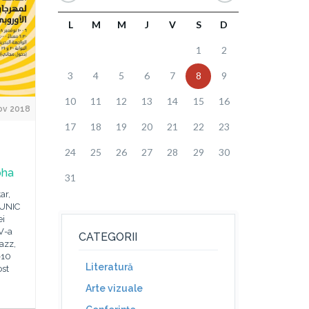
L
M
M
J
V
S
D
1
2
3
4
5
6
7
8
9
10
11
12
13
14
15
16
ov 2018
17
18
19
20
21
22
23
24
25
26
27
28
29
30
oha
31
ar,
EUNIC
ei
V-a
CATEGORII
Jazz,
-10
Literatură
ost
Arte vizuale