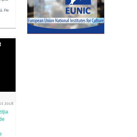
ă. Pe
ct 2018
iţia
de
e