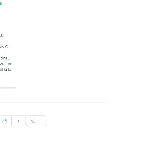
și
18,
EUNIC
ional
vut loc
) și la
48