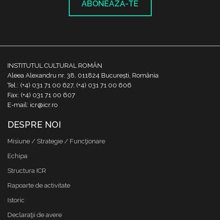
ABONEAZĂ-TE
INSTITUTUL CULTURAL ROMÂN
Aleea Alexandru nr. 38, 011824 București, România
Tel.: (+4) 031 71 00 627, (+4) 031 71 00 606
Fax: (+4) 031 71 00 607
E-mail: icr@icr.ro
DESPRE NOI
Misiune / Strategie / Funcţionare
Echipa
Structura ICR
Rapoarte de activitate
Istoric
Declaraţii de avere