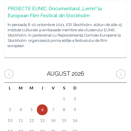
PROIECTE EUNIC. Documentarul „Lemn” la
European Film Festival din Stockholm
În perioada 8-10 octombrie 2021, ICR Stockholm, alături de alte 15
institute culturale şi ambasade membre ale clusterului EUNIC
Stockholm, în parteneriat cu Reprezentanţa Comisiei Europene la
Stockholm, organizează prima ediţie a festivalului de film
european
AUGUST 2026
L
M
M
J
V
S
D
1
2
3
4
5
6
7
8
9
10
11
12
13
14
15
16