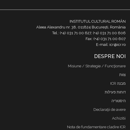
INSTITUTUL CULTURAL ROMÂN
Aleea Alexandru nr. 38, 011824 București, România
Tel.: (+4) 031 71 00 627, (+4) 031 71 00 606
Fax: (+4) 031 71 00 607
E-mail: icr@icr.ro
DESPRE NOI
Misiune / Strategie / Funcţionare
צוות
מבנה ICR
דוחות פעילות
היסטוריה
Declaraţii de avere
Achizitii
Nota de fundamentare cladire ICR