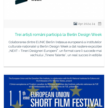
24 Apr 2024
Trei artiști români participă la Berlin Design Week
Colaborarea dintre EUNIC Berlin (rețeaua europeană a institutelor
culturale naționale) și Berlin Design Week a dat naștere expoziției
„NEXT – Tineri Designeri Europeniˮ, un format care îi succede mai
vechiului „Tinere Talente”, un real succes în edițiile