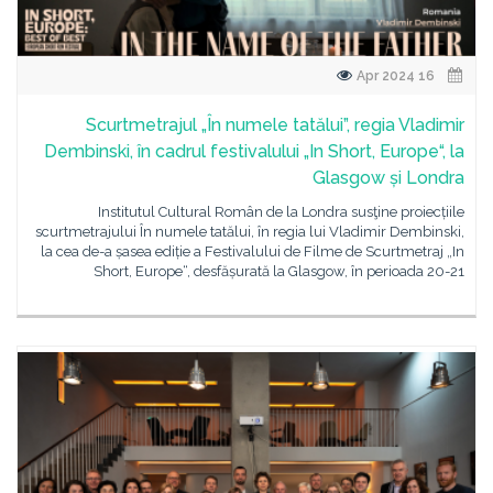
16 Apr 2024
Scurtmetrajul „În numele tatălui”, regia Vladimir
Dembinski, în cadrul festivalului „In Short, Europe“, la
Glasgow și Londra
Institutul Cultural Român de la Londra susţine proiecțiile
scurtmetrajului În numele tatălui, în regia lui Vladimir Dembinski,
la cea de-a șasea ediție a Festivalului de Filme de Scurtmetraj „In
Short, Europe“, desfășurată la Glasgow, în perioada 20-21