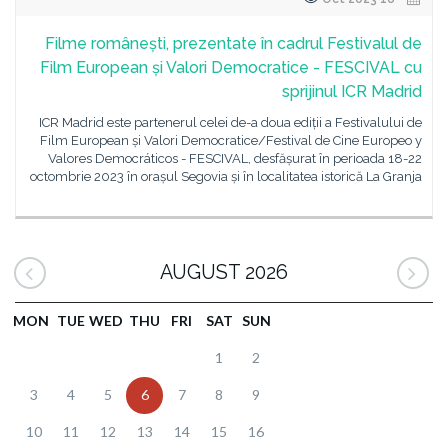
Filme românești, prezentate în cadrul Festivalul de
Film European și Valori Democratice - FESCIVAL cu
sprijinul ICR Madrid
ICR Madrid este partenerul celei de-a doua ediții a Festivalului de
Film European și Valori Democratice/Festival de Cine Europeo y
Valores Democráticos - FESCIVAL, desfășurat în perioada 18-22
octombrie 2023 în orașul Segovia și în localitatea istorică La Granja
AUGUST 2026
MON
TUE
WED
THU
FRI
SAT
SUN
1
2
3
4
5
6
7
8
9
10
11
12
13
14
15
16