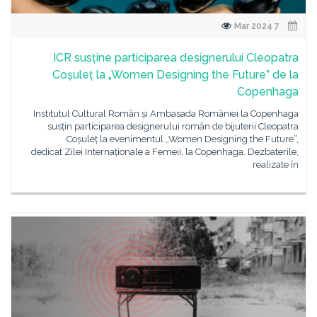
7 Mar 2024
ICR susține participarea designerului Cleopatra
Coșuleț la „Women Designing the Future” de la
Copenhaga
Institutul Cultural Român și Ambasada României la Copenhaga
susțin participarea designerului român de bijuterii Cleopatra
Coșuleț la evenimentul „Women Designing the Future”,
dedicat Zilei Internaționale a Femeii, la Copenhaga. Dezbaterile,
realizate în