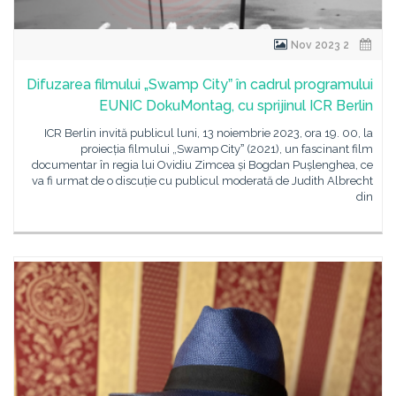
2 Nov 2023
Difuzarea filmului „Swamp Cityˮ în cadrul programului
EUNIC DokuMontag, cu sprijinul ICR Berlin
ICR Berlin invită publicul luni, 13 noiembrie 2023, ora 19. 00, la
proiecția filmului „Swamp Cityˮ (2021), un fascinant film
documentar în regia lui Ovidiu Zimcea și Bogdan Pușlenghea, ce
va fi urmat de o discuție cu publicul moderată de Judith Albrecht
din