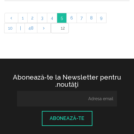
1
2
3
4
5
6
7
8
9
10
|
48
Abonează-te la Newsletter pentru
noutăţi.
ABONEAZĂ-TE