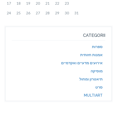
17
18
19
20
21
22
23
24
25
26
27
28
29
30
31
CATEGORII
ספרות
אמנות חזותית
אירועים מדעיים ואקדמיים
מוסיקה
תיאטרון ומחול
סרט
MULTIART