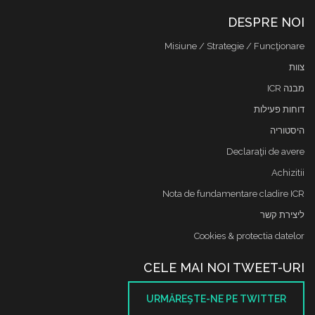
DESPRE NOI
Misiune / Strategie / Funcţionare
צוות
מבנה ICR
דוחות פעילות
היסטוריה
Declaraţii de avere
Achizitii
Nota de fundamentare cladire ICR
ליצירת קשר
Cookies & protectia datelor
CELE MAI NOI TWEET-URI
URMĂREŞTE-NE PE TWITTER