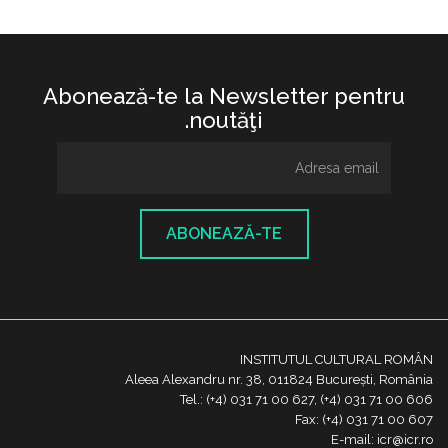
Abonează-te la Newsletter pentru
noutăţi.
ABONEAZĂ-TE
INSTITUTUL CULTURAL ROMÂN
Aleea Alexandru nr. 38, 011824 București, România
Tel.: (+4) 031 71 00 627, (+4) 031 71 00 606
Fax: (+4) 031 71 00 607
E-mail: icr@icr.ro