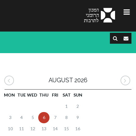
AUGUST 2026
MON
TUE
WED
THU
FRI
SAT
SUN
1
2
3
4
5
6
7
8
9
10
11
12
13
14
15
16