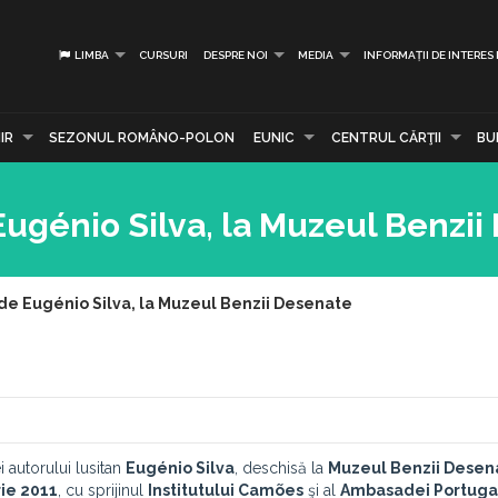
LIMBA
CURSURI
DESPRE NOI
MEDIA
INFORMAȚII DE INTERES
IR
SEZONUL ROMÂNO-POLON
EUNIC
CENTRUL CĂRŢII
BU
 Eugénio Silva, la Muzeul Benzi
 de Eugénio Silva, la Muzeul Benzii Desenate
i autorului lusitan
Eugénio Silva
, deschisă la
Muzeul Benzii Desen
ie 2011
, cu sprijinul
Institutului Camões
şi al
Ambasadei Portugal