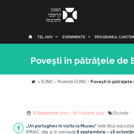
TEL AVIV
EVENIMENTE
PROGRAMUL CANTEM
Poveşti în pătrăţele de
»
EUNIC
›
Proiecte EUNIC
›
Poveşti în pătrăţele
8 September 2011 - 16 October 2011
Etichete
„Un portughez în vizită la Muzeu"
este titlul expoziţie
(MNAC, etaj 4) în perioada
8 septembrie – 16 octombr