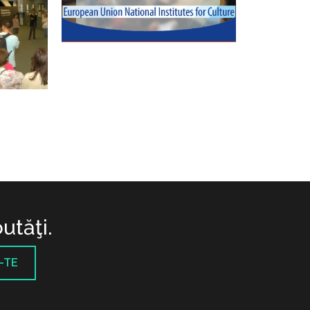
utăţi.
-TE