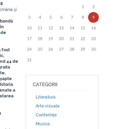
8
1
2
omânia şi
3
4
5
6
7
8
9
e bandă
în
10
11
12
13
14
15
16
 de
17
18
19
20
21
22
23
24
25
26
27
28
29
30
 fost
ic,
31
ând 44 de
grafia
te,
n şapte
CATEGORII
Istoria
enate a
latarea
Literatură
Arte vizuale
n
Conferinţe
Muzică