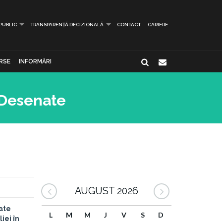
 PUBLIC
TRANSPARENȚĂ DECIZIONALĂ
CONTACT
CARIERE
RSE
INFORMĂRI
i Desenate
AUGUST 2026
ate
L
M
M
J
V
S
D
iei în