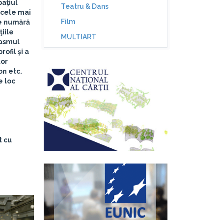
aţiul
Teatru & Dans
n cele mai
Film
se numără
iile
MULTIART
iasmul
rofil şi a
lor
on etc.
e loc
t cu