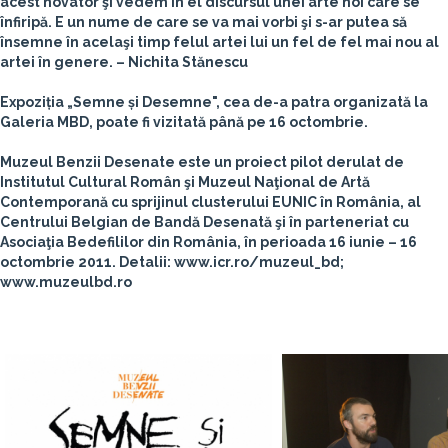
acest novator şi vedem în el discursul unei arte noi care se
înfiripă. E un nume de care se va mai vorbi şi s-ar putea să
însemne în acelaşi timp felul artei lui un fel de fel mai nou al
artei în genere. –
Nichita Stănescu
Expoziția „Semne și Desemne", cea de-a patra organizată la
Galeria MBD, poate fi vizitată până pe 16 octombrie.
Muzeul Benzii Desenate este un proiect pilot derulat de
Institutul Cultural Român şi Muzeul Naţional de Artă
Contemporană cu sprijinul clusterului EUNIC în România, al
Centrului Belgian de Bandă Desenată şi în parteneriat cu
Asociaţia Bedefililor din România, în perioada 16 iunie – 16
octombrie 2011. Detalii: www.icr.ro/muzeul_bd;
www.muzeulbd.ro