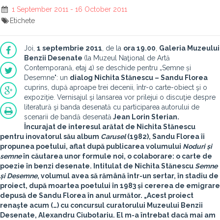
1 September 2011 - 16 October 2011
Etichete
Joi,
1 septembrie 2011
, de la
ora 19.00
,
Galeria Muzeului
Benzii Desenate
(la Muzeul Naţional de Artă
Contemporană, etaj 4) se deschide pentru „Semne și
Desemne": un
dialog Nichita Stănescu – Sandu Florea
cuprins, după aproape trei decenii, într-o carte-obiect şi o
expoziţie. Vernisajul şi lansarea vor prilejui o discuţie despre
literatură şi banda desenată cu participarea autorului de
scenarii de bandă desenată
Jean Lorin Sterian.
Încurajat de interesul arătat de Nichita Stănescu
pentru inovatorul său album
Carusel
(1982), Sandu Florea îi
propunea poetului, aflat după publicarea volumului
Noduri și
semne
în căutarea unor formule noi, o colaborare: o carte de
poezie în benzi desenate. Intitulat de Nichita Stănescu
Semne
și Desemne
, volumul avea să rămână într-un sertar, în stadiu de
proiect, după moartea poetului în 1983 și cererea de emigrare
depusă de Sandu Florea în anul următor. „Acest proiect
renaşte acum (…) cu concursul curatorului Muzeului Benzii
Desenate, Alexandru Ciubotariu. El m-a întrebat dacă mai am