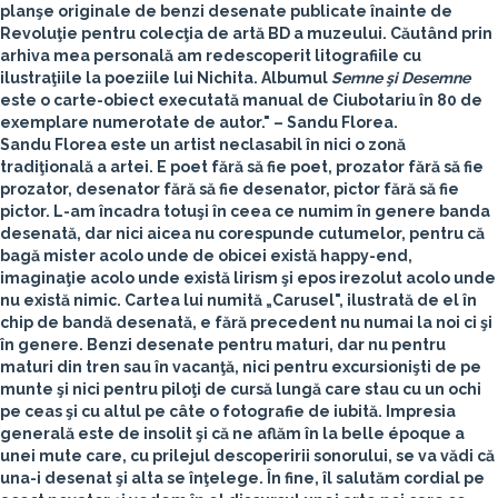
planşe originale de benzi desenate publicate înainte de
Revoluţie pentru colecţia de artă BD a muzeului. Căutând prin
arhiva mea personală am redescoperit litografiile cu
ilustraţiile la poeziile lui Nichita. Albumul
Semne şi Desemne
este o carte-obiect executată manual de Ciubotariu în 80 de
exemplare numerotate de autor." –
Sandu Florea.
Sandu Florea este un artist neclasabil în nici o zonă
tradiţională a artei. E poet fără să fie poet, prozator fără să fie
prozator, desenator fără să fie desenator, pictor fără să fie
pictor. L-am încadra totuşi în ceea ce numim în genere banda
desenată, dar nici aicea nu corespunde cutumelor, pentru că
bagă mister acolo unde de obicei există happy-end,
imaginaţie acolo unde există lirism şi epos irezolut acolo unde
nu există nimic. Cartea lui numită „Carusel", ilustrată de el în
chip de bandă desenată, e fără precedent nu numai la noi ci şi
în genere. Benzi desenate pentru maturi, dar nu pentru
maturi din tren sau în vacanţă, nici pentru excursionişti de pe
munte şi nici pentru piloţi de cursă lungă care stau cu un ochi
pe ceas şi cu altul pe câte o fotografie de iubită. Impresia
generală este de insolit şi că ne aflăm în la belle époque a
unei mute care, cu prilejul descoperirii sonorului, se va vădi că
una-i desenat şi alta se înţelege. În fine, îl salutăm cordial pe