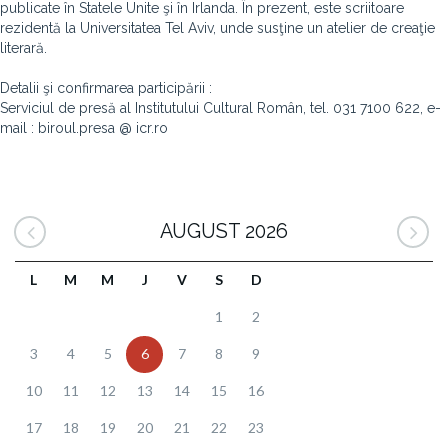
publicate în Statele Unite şi în Irlanda. În prezent, este scriitoare
rezidentă la Universitatea Tel Aviv, unde susţine un atelier de creaţie
literară.
Detalii şi confirmarea participării :
Serviciul de presă al Institutului Cultural Român, tel. 031 7100 622, e-
mail : biroul.presa @ icr.ro
AUGUST 2026
L
M
M
J
V
S
D
1
2
3
4
5
6
7
8
9
10
11
12
13
14
15
16
17
18
19
20
21
22
23