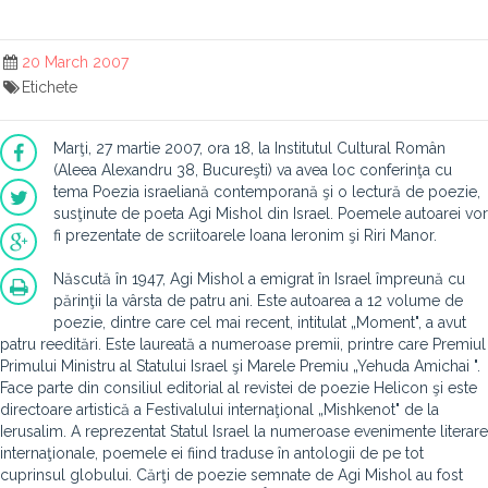
20 March 2007
Etichete
Marţi, 27 martie 2007, ora 18, la Institutul Cultural Român
(Aleea Alexandru 38, Bucureşti) va avea loc conferinţa cu
tema Poezia israeliană contemporană şi o lectură de poezie,
susţinute de poeta Agi Mishol din Israel. Poemele autoarei vor
fi prezentate de scriitoarele Ioana Ieronim şi Riri Manor.
Născută în 1947, Agi Mishol a emigrat în Israel împreună cu
părinţii la vârsta de patru ani. Este autoarea a 12 volume de
poezie, dintre care cel mai recent, intitulat „Moment", a avut
patru reeditări. Este laureată a numeroase premii, printre care Premiul
Primului Ministru al Statului Israel şi Marele Premiu „Yehuda Amichai ".
Face parte din consiliul editorial al revistei de poezie Helicon şi este
directoare artistică a Festivalului internaţional „Mishkenot" de la
Ierusalim. A reprezentat Statul Israel la numeroase evenimente literare
internaţionale, poemele ei fiind traduse în antologii de pe tot
cuprinsul globului. Cărţi de poezie semnate de Agi Mishol au fost