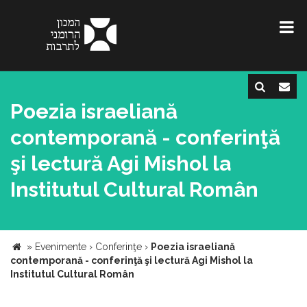
Poezia israeliană
contemporană - conferinţă
şi lectură Agi Mishol la
Institutul Cultural Român
»
Evenimente
›
Conferinţe
›
Poezia israeliană
contemporană - conferinţă şi lectură Agi Mishol la
Institutul Cultural Român