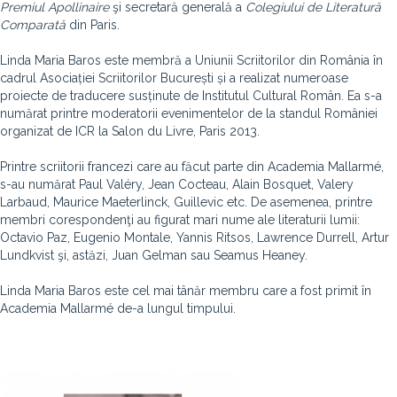
Premiul Apollinaire
şi secretară generală a
Colegiului de Literatură
Comparată
din Paris.
Linda Maria Baros este membră a Uniunii Scriitorilor din România în
cadrul Asociației Scriitorilor București și a realizat numeroase
proiecte de traducere susținute de Institutul Cultural Român. Ea s-a
numărat printre moderatorii evenimentelor de la standul României
organizat de ICR la Salon du Livre, Paris 2013.
Printre scriitorii francezi care au făcut parte din Academia Mallarmé,
s-au numărat Paul Valéry, Jean Cocteau, Alain Bosquet, Valery
Larbaud, Maurice Maeterlinck, Guillevic etc. De asemenea, printre
membri corespondenţi au figurat mari nume ale literaturii lumii:
Octavio Paz, Eugenio Montale, Yannis Ritsos, Lawrence Durrell, Artur
Lundkvist şi, astăzi, Juan Gelman sau Seamus Heaney.
Linda Maria Baros este cel mai tânăr membru care a fost primit în
Academia Mallarmé de-a lungul timpului.