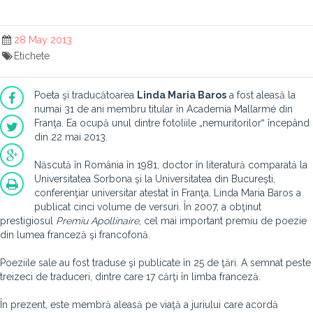
28 May 2013
Etichete
Poeta şi traducătoarea
Linda Maria Baros
a fost aleasă la
numai 31 de ani membru titular în Academia Mallarmé din
Franţa. Ea ocupă unul dintre fotoliile „nemuritorilor‟ începând
din 22 mai 2013.
Născută în România în 1981, doctor în literatură comparată la
Universitatea Sorbona şi la Universitatea din Bucureşti,
conferenţiar universitar atestat în Franţa, Linda Maria Baros a
publicat cinci volume de versuri. În 2007, a obţinut
prestigiosul
Premiu Apollinaire
, cel mai important premiu de poezie
din lumea franceză şi francofonă.
Poeziile sale au fost traduse şi publicate în 25 de ţări. A semnat peste
treizeci de traduceri, dintre care 17 cărţi în limba franceză.
În prezent, este membră aleasă pe viaţă a juriului care acordă