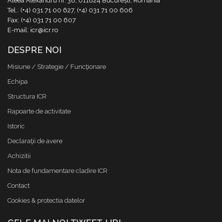
Aleea Alexandru nr. 38, 011824 București, România
Tel.: (+4) 031 71 00 627, (+4) 031 71 00 606
Fax: (+4) 031 71 00 607
E-mail: icr@icr.ro
DESPRE NOI
Misiune / Strategie / Funcţionare
Echipa
Structura ICR
Rapoarte de activitate
Istoric
Declaraţii de avere
Achizitii
Nota de fundamentare cladire ICR
Contact
Cookies & protectia datelor