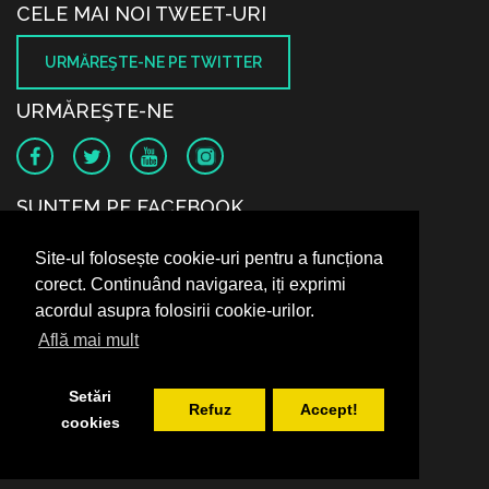
CELE MAI NOI TWEET-URI
URMĂREŞTE-NE PE TWITTER
URMĂREŞTE-NE
SUNTEM PE FACEBOOK
Site-ul folosește cookie-uri pentru a funcționa
corect. Continuând navigarea, iți exprimi
acordul asupra folosirii cookie-urilor.
Află mai mult
Setări
Refuz
Accept!
cookies