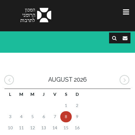
AUGUST 2026
L
M
M
J
V
S
D
1
2
3
4
5
6
7
8
9
10
11
12
13
14
15
16