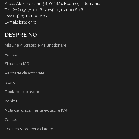
Aleea Alexandru nr. 38, 011824 București, România
Tel.: (+4) 031 71 00 627, (+4) 031 71 00 606
Fax: (+4) 031 71 00 607
E-mail: icr@icr.ro
DESPRE NOI
Misiune / Strategie / Funcţionare
Echipa
Structura ICR
Rapoarte de activitate
Istoric
Declaraţii de avere
Achizitii
Nota de fundamentare cladire ICR
Contact
Cookies & protectia datelor