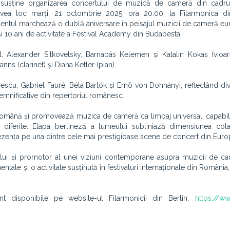
in susține organizarea concertului de muzică de cameră din cadrul
avea loc marți, 21 octombrie 2025, ora 20.00, la Filarmonica di
tul marchează o dublă aniversare în peisajul muzicii de cameră eu
și 10 ani de activitate a Festival Academy din Budapesta.
: Alexander Sitkovetsky, Barnabás Kelemen și Katalin Kokas (vioar
ns (clarinet) și Diana Ketler (pian).
cu, Gabriel Fauré, Béla Bartók și Ernö von Dohnányi, reflectând dive
mnificative din repertoriul românesc.
română și promovează muzica de cameră ca limbaj universal, capabil
ale diferite. Etapa berlineză a turneului subliniază dimensiunea col
rezența pe una dintre cele mai prestigioase scene de concert din Euro
eului și promotor al unei viziuni contemporane asupra muzicii de c
ntale și o activitate susținută în festivaluri internaționale din Români
t disponibile pe website-ul Filarmonicii din Berlin:
https://ww