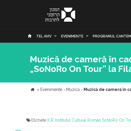
TEL AVIV
EVENIMENTE
PROGRAMUL CANTEM
Muzică de cameră în cad
„SoNoRo On Tour” la Fil
»
Evenimente
›
Muzică
›
Muzică de cameră în ca
Etichete
ICR
Institutul Cultural Român
SoNoRo On To