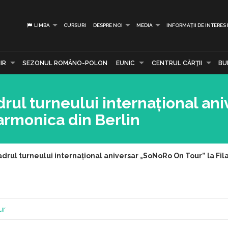
LIMBA
CURSURI
DESPRE NOI
MEDIA
INFORMAȚII DE INTERES
IR
SEZONUL ROMÂNO-POLON
EUNIC
CENTRUL CĂRŢII
BU
rul turneului internațional ani
armonica din Berlin
drul turneului internațional aniversar „SoNoRo On Tour” la Fil
ur