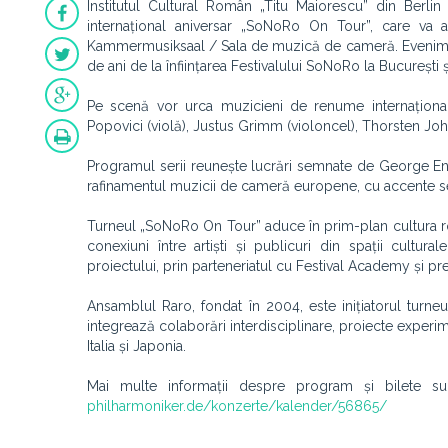
Institutul Cultural Român „Titu Maiorescu” din Berl
internațional aniversar „SoNoRo On Tour”, care va 
Kammermusiksaal / Sala de muzică de cameră. Evenimen
de ani de la înființarea Festivalului SoNoRo la București 
Pe scenă vor urca muzicieni de renume internațional
Popovici (violă), Justus Grimm (violoncel), Thorsten Johan
Programul serii reunește lucrări semnate de George Enes
rafinamentul muzicii de cameră europene, cu accente se
Turneul „SoNoRo On Tour” aduce în prim-plan cultura 
conexiuni între artiști și publicuri din spații cultur
proiectului, prin parteneriatul cu Festival Academy și p
Ansamblul Raro, fondat în 2004, este inițiatorul turn
integrează colaborări interdisciplinare, proiecte experime
Italia și Japonia.
Mai multe informații despre program și bilete sun
philharmoniker.de/konzerte/kalender/56865/