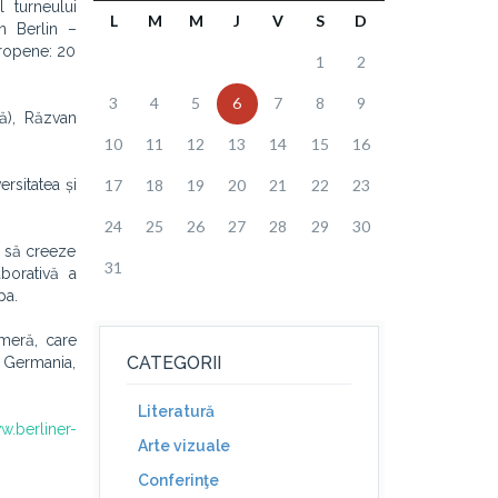
 turneului
L
M
M
J
V
S
D
n Berlin –
ropene: 20
1
2
3
4
5
6
7
8
9
ă), Răzvan
10
11
12
13
14
15
16
rsitatea și
17
18
19
20
21
22
23
24
25
26
27
28
29
30
 să creeze
31
aborativă a
pa.
ameră, care
CATEGORII
a, Germania,
Literatură
w.berliner-
Arte vizuale
Conferinţe