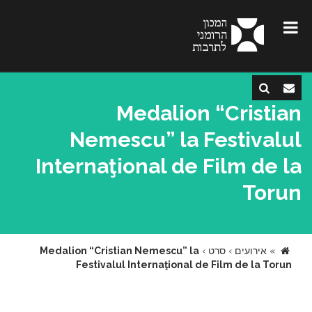
Medalion “Cristian
Nemescu” la Festivalul
Internaţional de Film de la
Torun
»
אירועים
›
סרט
›
Medalion “Cristian Nemescu” la
Festivalul Internaţional de Film de la Torun