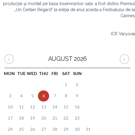
producţie şi montat pe baza însemnărilor sale, a fost distins Premiul
„Un Certain Regard" la ediţia de anul acesta a Festivalului de la
Cannes.
ICR Varşovia
AUGUST 2026
MON
TUE
WED
THU
FRI
SAT
SUN
1
2
3
4
5
6
7
8
9
10
11
12
13
14
15
16
17
18
19
20
21
22
23
24
25
26
27
28
29
30
31