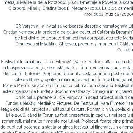
metrajul Marilena de la P7 (2006) şi scurt-metrajele Poveste la scara
C (2003), Mihai şi Cristina (2001), Mecano (2001), La bloc oamenii
mor după muzică (2000).
ICR Varşovia i-a invitat să vorbească despre cinematografia lui
Cristian Nemescu la proiecţia de gală a peliculei California Dreamin'
pe trei dintre colaboratorii săi cei mai apropiaţi, actriţele Maria
Dinulescu şi Mădălina Ghiţescu, precum şi monteurul Cătălin
Cristuţiu.
Festivalul Internaţional „Lato Filmow" („Vara Filmelor"), aflat la cea de-
a treisprezecea ediţie, se desfăşoară la Torun, vechi oraş universitar
din centrul Poloniei. Programul de anul acesta cuprinde peste două
sute de filme, grupate în mai multe secţiuni. În mod tradiţional,
Marele Premiu se acordă filmului cu cel mai bun scenariu. Festivalul
este organizat de Fundaţia „Ruchome Obrazy" („Imagini în mişcare"),
principalul partener al ICR Varşovia în acest proiect, alături de
Fundaţia NeXt şi MediaPro Pictures. De Festivalul "Vara Filmelor" se
leagă cel dintâi proiect al Institutului Cultural Român din Varşovia, din
iulie 2006, când la Torun au fost prezentate, în cadrul unei secţiuni
româneşti, mai multe filme ale noului val. Proiectul, foarte bine primit
de publicul polonez, a stat la originea festivalului itinerant „Un cinema