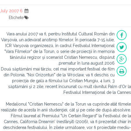
6 July 2007
Etichete
Vara anului 2007 va fi, pentru Institutul Cultural Român din
Varşovia, un adevărat anotimp filmelor. În perioada 7-15 iulie,
ICR Varşovia organizează, în cadrul Festivalul Internaţional
"Vara Filmelor" de la Torun, o serie de proiecţii în memoria
tânărului regizor şi scenarist Cristian Nemescu, dispărut
prematur în luna august 2006.
Două săptămâni mai târziu, cel mai important festival de film
din Polonia, "Noi Orizonturi" de la Wroclaw, va fi deschis cu
proiecţia de gală a filmului lui Cristian Mungiu, 4 luni, 3
săptămâni şi 2 zile, recent încununat cu mult râvnitul Palm d'Or la
Festivalul Internaţional de la Cannes.
Medalionul "Cristian Nemescu" de la Torun va cuprinde atât filmele
realizate de acesta în anii studenţiei, cât şi pe cele de după absolvire.
Filmul laureat al Premiului "Un Certain Regard" la Festivalul de la
Cannes, California Dreamin' (nesfârşit) (2006), va fi prezentat chiar în
deschiderea festivalului. În zilele următoare, vor fi proiectate mediu-