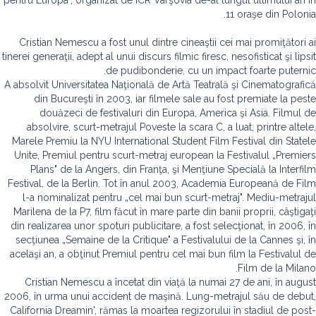
pentru Europa", organizat de ICR Varşovia de-al lungul ultimului an în
11 oraşe din Polonia.
Cristian Nemescu a fost unul dintre cineaştii cei mai promiţători ai
tinerei generaţii, adept al unui discurs filmic firesc, nesofisticat şi lipsit
de pudibonderie, cu un impact foarte puternic.
A absolvit Universitatea Naţională de Artă Teatrală şi Cinematografică
din Bucureşti în 2003, iar filmele sale au fost premiate la peste
douăzeci de festivaluri din Europa, America şi Asia. Filmul de
absolvire, scurt-metrajul Poveste la scara C, a luat, printre altele,
Marele Premiu la NYU International Student Film Festival din Statele
Unite, Premiul pentru scurt-metraj european la Festivalul „Premiers
Plans" de la Angers, din Franţa, şi Menţiune Specială la Interfilm
Festival, de la Berlin. Tot în anul 2003, Academia Europeană de Film
l-a nominalizat pentru „cel mai bun scurt-metraj". Mediu-metrajul
Marilena de la P7, film făcut în mare parte din banii proprii, câştigaţi
din realizarea unor spoturi publicitare, a fost selecţionat, în 2006, în
secţiunea „Semaine de la Critique" a Festivalului de la Cannes şi, în
acelaşi an, a obţinut Premiul pentru cel mai bun film la Festivalul de
Film de la Milano.
Cristian Nemescu a încetat din viaţă la numai 27 de ani, în august
2006, în urma unui accident de maşină. Lung-metrajul său de debut,
California Dreamin', rămas la moartea regizorului în stadiul de post-