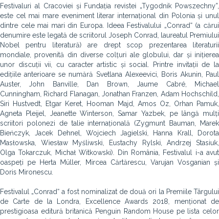
Festivaluri al Cracoviei și Fundația revistei „Tygodnik Powszechny”,
este cel mai mare eveniment literar internațional din Polonia și unul
dintre cele mai mari din Europa. Ideea Festivalului „Conrad“ (a cărui
denumire este legată de scriitorul Joseph Conrad, laureatul Premiului
Nobel pentru literatură) are drept scop prezentarea literaturii
mondiale, provenită din diverse colțuri ale globului, dar și inițierea
unor discuții vii, cu caracter artistic și social. Printre invitații de la
edițiile anterioare se numără Svetlana Alexeevici, Boris Akunin, Paul
Auster, John Banville, Dan Brown, Jaume Cabré, Michael
Cunningham, Richard Flanagan, Jonathan Franzen, Adam Hochschild,
Siri Hustvedt, Etgar Keret, Hooman Majd, Amos Oz, Orhan Pamuk,
Agneta Pleijel, Jeanette Winterson, Samar Yazbek, pe lângă mulți
scriitori polonezi de talie internațională (Zygmunt Bauman, Marek
Bieńczyk, Jacek Dehnel, Wojciech Jagielski, Hanna Krall, Dorota
Masłowska, Wiesław Myśliwski, Eustachy Rylski, Andrzej Stasiuk,
Olga Tokarczuk, Michał Witkowski). Din România, Festivalul i-a avut
oaspeți pe Herta Müller, Mircea Cărtărescu, Varujan Vosganian și
Doris Mironescu.
Festivalul „Conrad“ a fost nominalizat de două ori la Premiile Târgului
de Carte de la Londra, Excellence Awards 2018, menționat de
prestigioasa editură britanică Penguin Random House pe lista celor