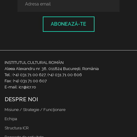
ABONEAZĂ-TE
INSTITUTUL CULTURAL ROMÂN
Aleea Alexandru nr. 38, 011824 București, România
Tel.: (+4) 031 71 00 627, (+4) 031 71 00 606
Fax: (+4) 031 71 00 607
E-mail: icr@icr.ro
DESPRE NOI
Misiune / Strategie / Funcţionare
Echipa
Structura ICR