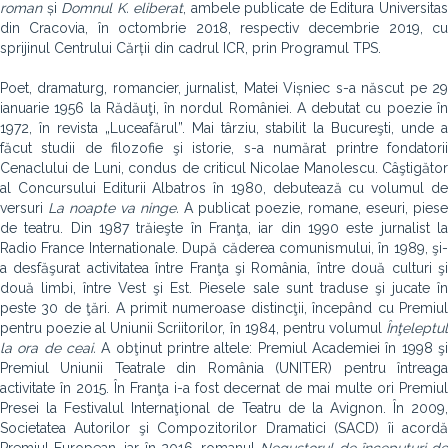
roman
și
Domnul K. eliberat
, ambele publicate de Editura Universita
din Cracovia, în octombrie 2018, respectiv decembrie 2019, cu
sprijinul Centrului Cărții din cadrul ICR, prin Programul TPS.
Poet, dramaturg, romancier, jurnalist, Matei Vișniec s-a născut pe 29
ianuarie 1956 la Rădăuţi, în nordul României. A debutat cu poezie în
1972, în revista „Luceafărul”. Mai târziu, stabilit la Bucureşti, unde a
făcut studii de filozofie şi istorie, s-a numărat printre fondatorii
Cenaclului de Luni, condus de criticul Nicolae Manolescu. Câştigător
al Concursului Editurii Albatros în 1980, debutează cu volumul de
versuri
La noapte va ninge.
A publicat poezie, romane, eseuri, piese
de teatru. Din 1987 trăieşte în Franţa, iar din 1990 este jurnalist la
Radio France Internationale. După căderea comunismului, în 1989, şi-
a desfăşurat activitatea între Franţa şi România, între două culturi şi
două limbi, între Vest şi Est. Piesele sale sunt traduse şi jucate în
peste 30 de ţări. A primit numeroase distincţii, începând cu Premiul
pentru poezie al Uniunii Scriitorilor, în 1984, pentru volumul
Înţeleptul
la ora
de ceai.
A obţinut printre altele: Premiul Academiei în 1998 ş
Premiul Uniunii Teatrale din România (UNITER) pentru întreaga
activitate în 2015. În Franţa i-a fost decernat de mai multe ori Premiul
Presei la Festivalul Internaţional de Teatru de la Avignon. În 2009,
Societatea Autorilor şi Compozitorilor Dramatici (SACD) îi acordă