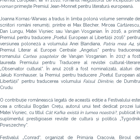
Premiul European, iar în 2016, romanul
Negustorul de începuturi d
roman
primeşte Premiul Jean-Monnet pentru literatură europeană
.
Joanna Kornaś-Warwas a tradus în limba polonă volume semnate de
scriitori români renumiți, printre ei Max Blecher, Mircea Cărtărescu,
Dan Lungu, Matei Vișniec sau Varujan Vosganian. În 2016, a primit
Premiul pentru traducere „Poetul European al Libertății 2016” pentru
versiunea poloneză a volumului Anei Blandiana,
Patria mea A4
, și
Premiul Literar al Europei Centrale „Angelus” pentru traducerea
romanului
Cartea șoaptelor
de Varujan Vosganian. În 2017 a fos
laureata Premiului pentru Traducere al revistei cultural-literare
„Observator cultural”. În anul 2018 a fost nominalizată, alături de
Jakub Kornhauser, la Premiul pentru traducere „Poetul European al
Libertății” pentru traducerea volumului
Falsul Dimitrie
,
de Dumitr
Crudu.
O contribuție românească legată de această ediție a Festivalului este
cea a criticului Bogdan Crețu, autorul unui text dedicat prozei lui
Matei Vișniec, cu titlul
Cât Kafka există în lumea noastră?
, publicat î
suplimentul prestigioasei reviste de cultură și politică „Tygodnik
Powszechny”.
Festivalul „Conrad“, organizat de Primăria Cracovia, Biroul de