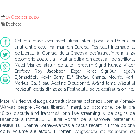
15 October 2020
Etichete
Cel mai mare eveniment literar internațional din Polonia și
unul dintre cele mai mari din Europa, Festivalul Internațional
de Literatură „Conrad” de la Cracovia, desfășurat între 19 și 25
octombrie 2020, l-a invitat la ediția din acest an pe scriitorul
Matei Vișniec, alături de autori precum Sigrid Nunez, Viktor
Erofeev, Roy Jacobsen, Etgar Keret, Sigríður Hagalín
Björnsdóttir, Kevin Barry, Elif Shafak, Chantal Mouffe, Karl-
Markus Gauß sau Adeline Dieudonné. Având tema „Văzut și
nevăzut”, ediția din 2020 a Festivalului se va desfășura online.
Matei Vișniec va dialoga cu traducătoarea poloneză Joanna Kornaś-
Warwas despre „Povara libertății”, marți, 20 octombrie, de la ora
16.00, discuția fiind transmisă, prin live streaming, și pe pagina de
Facebook a Institutului Cultural Român de la Varșovia, partener al
Festivalului. Joanna Kornaś-Warwas a tradus recent în limba polonă
două volume ale autorului român,
Negustorul de începuturi de