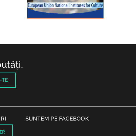
utăţi.
-TE
RI
SUNTEM PE FACEBOOK
ER