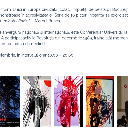
trăim. Unici în Europa civilizată, colacii împletiţi de pe stâlpii Bucureş
onstroase în agresivitatea ei. Seria de 10 picturi încearcă să exorcize
le
micului Paris
…" – Marcel Bunea
anvergură naţională şi internaţională, este Conferenţiar Universitar l
i. A participat activ la Revoluţia din decembrie 1989, trăind atât momen
tem ce părea de neclintit.
embrie, în intervalul orar 10.00 – 20.00.