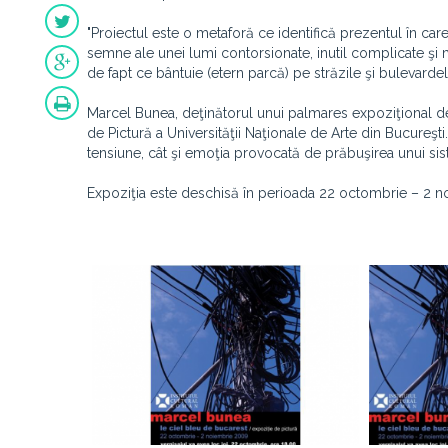
"Proiectul este o metaforă ce identifică prezentul în care 
semne ale unei lumi contorsionate, inutil complicate şi m
de fapt ce bântuie (etern parcă) pe străzile şi bulevarde
Marcel Bunea, deţinătorul unui palmares expoziţional de 
de Pictură a Universităţii Naţionale de Arte din Bucureşt
tensiune, cât şi emoţia provocată de prăbuşirea unui sis
Expoziţia este deschisă în perioada 22 octombrie – 2 noi