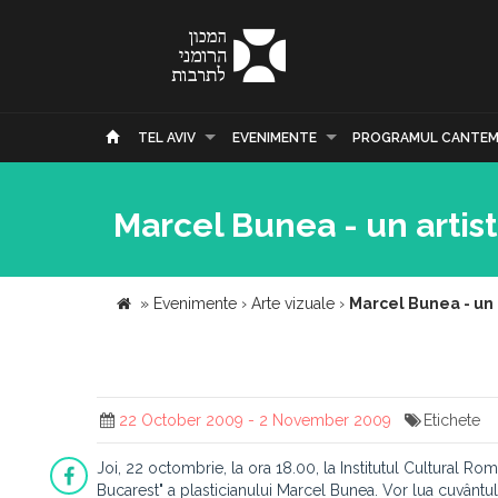
TEL AVIV
EVENIMENTE
PROGRAMUL CANTEM
Marcel Bunea - un artist
»
Evenimente
›
Arte vizuale
›
Marcel Bunea - un a
22 October 2009 - 2 November 2009
Etichete
Joi, 22 octombrie, la ora 18.00, la Institutul Cultural Ro
Bucarest" a plasticianului Marcel Bunea. Vor lua cuvântul 