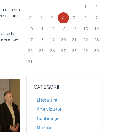
1
2
tiului devin
ze o stare
3
4
5
6
7
8
9
10
11
12
13
14
15
16
a Catedra
tele ei de
17
18
19
20
21
22
23
24
25
26
27
28
29
30
31
CATEGORII
Literatură
Arte vizuale
Conferinţe
Muzică