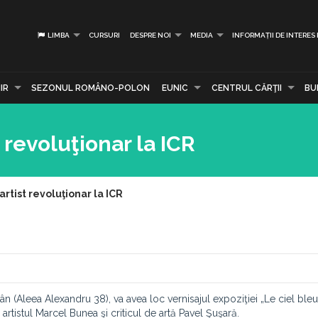
LIMBA
CURSURI
DESPRE NOI
MEDIA
INFORMAȚII DE INTERES
IR
SEZONUL ROMÂNO-POLON
EUNIC
CENTRUL CĂRŢII
BU
 revoluţionar la ICR
rtist revoluţionar la ICR
mân (Aleea Alexandru 38), va avea loc vernisajul expoziţiei „Le ciel ble
artistul Marcel Bunea şi criticul de artă Pavel Şuşară.