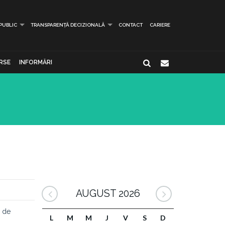
 PUBLIC
TRANSPARENȚĂ DECIZIONALĂ
CONTACT
CARIERE
RSE
INFORMĂRI
AUGUST 2026
u de
L
M
M
J
V
S
D