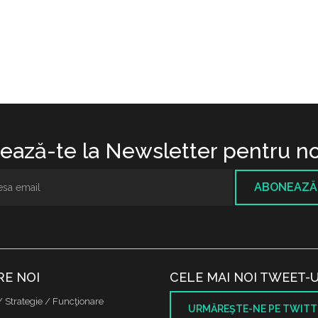
ază-te la Newsletter pentru no
ABONEAZĂ
RE NOI
CELE MAI NOI TWEET-U
/ Strategie / Funcţionare
URMĂREŞTE-NE PE TWITT