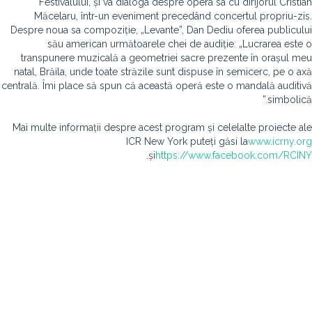
Festivalului, și va dialoga despre opera sa cu dirijorul Cristian
Măcelaru, într-un eveniment precedând concertul propriu-zis.
Despre noua sa compoziție, „Levante”, Dan Dediu oferea publicului
său american următoarele chei de audiție: „Lucrarea este o
transpunere muzicală a geometriei sacre prezente în orașul meu
natal, Brăila, unde toate străzile sunt dispuse în semicerc, pe o axă
centrală. Îmi place să spun că această operă este o mandală auditivă
simbolică.”
Mai multe informații despre acest program și celelalte proiecte ale
ICR New York puteți găsi la
www.icrny.org
.
și
https://www.facebook.com/RCINY