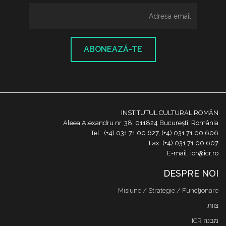
ABONEAZĂ-TE
INSTITUTUL CULTURAL ROMÂN
Aleea Alexandru nr. 38, 011824 București, România
Tel.: (+4) 031 71 00 627, (+4) 031 71 00 606
Fax: (+4) 031 71 00 607
E-mail: icr@icr.ro
DESPRE NOI
Misiune / Strategie / Funcţionare
צוות
מבנה ICR