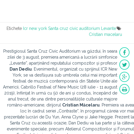
Etichete
Icr new york
Santa cruz civic auditorium
Levante
Cristian macelaru
Prestigiosul Santa Cruz Civic Auditorium va găzdui, în seara
zilei de 3 august, premiera americană a lucrării simfonice
„Levante”, aparținând reputatului compozitor și profesor
Dan Dediu
. Evenimentul, organizat cu sprijinul ICR New
York, se va desfășura sub umbrela celui mai important
festival de muzică contemporană din Statele Unite ale
Americii, Cabrillo Festival of New Music (28 iulie - 11 august
2019), înființat în urmă cu 50 de ani și condus, începând de
anul trecut, de una dintre personalitățile culturale majore
româno-americane, dirijorul
Cristian Măcelaru
. Premiera va avea
loc în cadrul seriei „Contraste”, în programul căreia vor mai
prezentate lucrări de Du Yun, Anna Clyne și Jake Heggie. Prezent la
Santa Cruz cu această ocazie, Dan Dediu va lua parte și la câteva
evenimente speciale, precum Atelierul Compozitorilor și Forumul