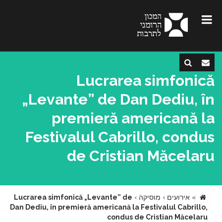
Lucrarea simfonică
„Levante” de Dan Dediu, în
premieră americană la
Festivalul Cabrillo, condus
de Cristian Măcelaru
»
אירועים
›
מוסיקה
›
Lucrarea simfonică „Levante” de
Dan Dediu, în premieră americană la Festivalul Cabrillo,
condus de Cristian Măcelaru