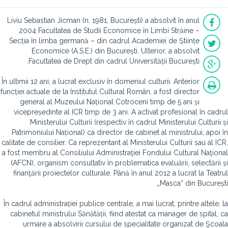
Liviu Sebastian Jicman (n. 1981, București) a absolvit în anul
2004 Facultatea de Studii Economice în Limbi Străine –
Secția în limba germană – din cadrul Academiei de Științe
Economice (A.S.E.) din București. Ulterior, a absolvit
Facultatea de Drept din cadrul Universității București.
În ultimii 12 ani, a lucrat exclusiv în domeniul culturii. Anterior
funcției actuale de la Institutul Cultural Român, a fost director
general al Muzeului Național Cotroceni timp de 5 ani și
vicepreședinte al ICR timp de 3 ani. A activat profesional în cadrul
Ministerului Culturii (respectiv în cadrul Ministerului Culturii și
Patrimoniului Național) ca director de cabinet al ministrului, apoi în
calitate de consilier. Ca reprezentant al Ministerului Culturii sau al ICR,
a fost membru al Consiliului Administraţiei Fondului Cultural Naţional
(AFCN), organism consultativ în problematica evaluării, selectării și
finanţării proiectelor culturale. Până în anul 2012 a lucrat la Teatrul
„Masca“ din București.
În cadrul administrației publice centrale, a mai lucrat, printre altele, la
cabinetul ministrului Sănătății, fiind atestat ca manager de spital, ca
urmare a absolvirii cursului de specialitate organizat de Şcoala