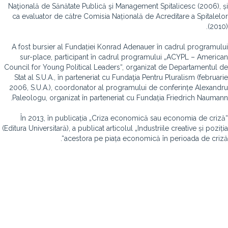
Naţională de Sănătate Publică şi Management Spitalicesc (2006), și
ca evaluator de către Comisia Națională de Acreditare a Spitalelor
(2010).
A fost bursier al Fundației Konrad Adenauer în cadrul programului
sur-place, participant în cadrul programului „ACYPL – American
Council for Young Political Leaders“, organizat de Departamentul de
Stat al S.U.A., în parteneriat cu Fundaţia Pentru Pluralism (februarie
2006, S.U.A.), coordonator al programului de conferințe Alexandru
Paleologu, organizat în parteneriat cu Fundația Friedrich Naumann.
În 2013, în publicația „Criza economică sau economia de criză“
(Editura Universitară), a publicat articolul „Industriile creative și poziția
acestora pe piața economică în perioada de criză“.