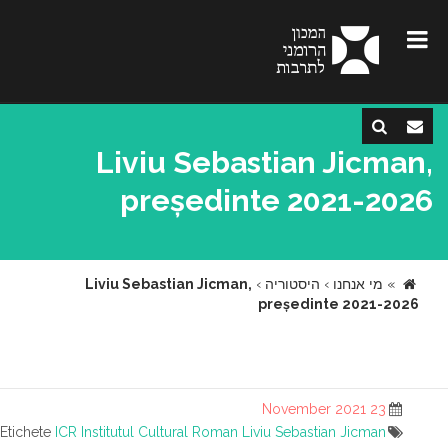
Liviu Sebastian Jicman,
președinte 2021-2026
»
מי אנחנו
›
היסטוריה
›
Liviu Sebastian Jicman,
președinte 2021-2026
23 November 2021
Etichete
ICR
Institutul Cultural Roman
Liviu Sebastian Jicman