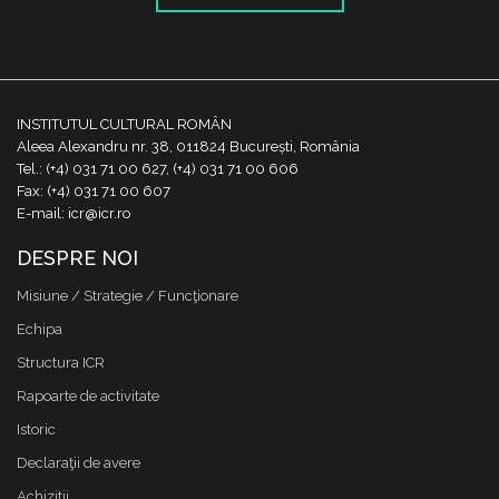
INSTITUTUL CULTURAL ROMÂN
Aleea Alexandru nr. 38, 011824 București, România
Tel.: (+4) 031 71 00 627, (+4) 031 71 00 606
Fax: (+4) 031 71 00 607
E-mail: icr@icr.ro
DESPRE NOI
Misiune / Strategie / Funcţionare
Echipa
Structura ICR
Rapoarte de activitate
Istoric
Declaraţii de avere
Achizitii