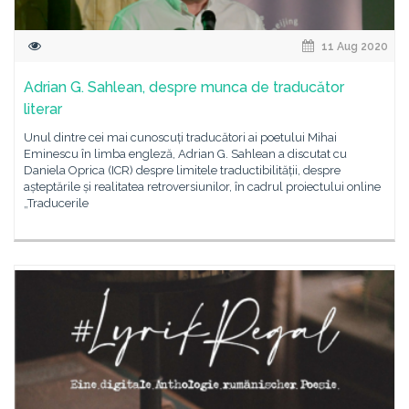
11 Aug 2020
Adrian G. Sahlean, despre munca de traducător
literar
Unul dintre cei mai cunoscuți traducători ai poetului Mihai
Eminescu în limba engleză, Adrian G. Sahlean a discutat cu
Daniela Oprica (ICR) despre limitele traductibilității, despre
așteptările și realitatea retroversiunilor, în cadrul proiectului online
„Traducerile