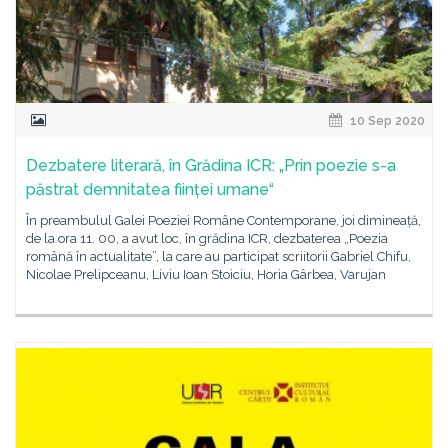
10 Sep 2020
Dezbatere literară, în Grădina ICR: „Prin poezie s-a
păstrat demnitatea ființei umane“
În preambulul Galei Poeziei Române Contemporane, joi dimineață,
de la ora 11. 00, a avut loc, în grădina ICR, dezbaterea „Poezia
română în actualitate”, la care au participat scriitorii Gabriel Chifu,
Nicolae Prelipceanu, Liviu Ioan Stoiciu, Horia Gârbea, Varujan