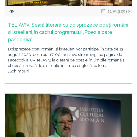
11 Aug 2020
TEL AVIV. Seară literară cu doisprezece poeți români
și israelieni, în cadrul programului „Poezia bate
pandemia”
Doisprezece poeți români și israelieni vor participa, în data de 13
august 2020, de la ora 17. 00, prin live streaming, pe pagina de
Facebook a ICR Tel Aviv, la o seară de poezie, în limbile română și
ebraică, urmată de o discuție în limba engleză cu tema
„Schimburi