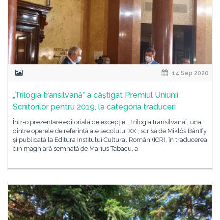
14 Sep 2020
„Trilogia transilvană” a câștigat Premiul Uniunii
Scriitorilor pentru 2019, la categoria traduceri
Într-o prezentare editorială de excepție, „Trilogia transilvană”, una
dintre operele de referință ale secolului XX , scrisă de Miklós Bánffy
și publicată la Editura Institului Cultural Român (ICR), în traducerea
din maghiară semnată de Marius Tabacu, a