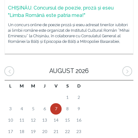
CHIȘINĂU. Concursul de poezie, proză și eseu
"Limba Română este patria mea!"
Un concurs online de poezie proză și eseu adresat tinerilor iubitori
ai limbii române este organizat de Institutul Cultural Român ”Mihai
Eminescu” la Chișinău, în colaborare cu Consulatul General al
României la Bălți și Episcopia de Bălți a Mitropoliei Basarabiei,
AUGUST 2026
L
M
M
J
V
S
D
1
2
3
4
5
6
7
8
9
10
11
12
13
14
15
16
17
18
19
20
21
22
23