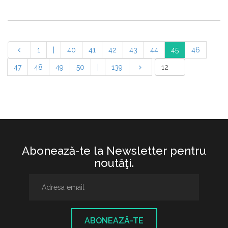
1
|
40
41
42
43
44
45
46
47
48
49
50
|
139
Abonează-te la Newsletter pentru
noutăţi.
ABONEAZĂ-TE