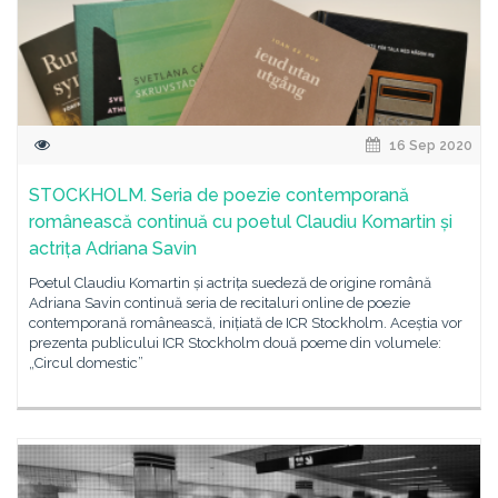
16 Sep 2020
STOCKHOLM. Seria de poezie contemporană
românească continuă cu poetul Claudiu Komartin și
actrița Adriana Savin
Poetul Claudiu Komartin și actrița suedeză de origine română
Adriana Savin continuă seria de recitaluri online de poezie
contemporană românească, inițiată de ICR Stockholm. Aceștia vor
prezenta publicului ICR Stockholm două poeme din volumele:
„Circul domestic”