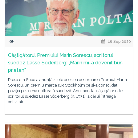
16 Sep 2020
Câștigătorul Premiului Marin Sorescu, scriitorul
suedez Lasse Söderberg: „Marin mi-a devenit bun
prieten”
Presa din Suedia anunță zilele acestea decernarea Premiul Marin
Sorescu, un premiu marca ICR Stockholm ce și-a consolidat
poziția pe scena culturală suedeză. Anul acesta, câștigător este
scriitorul suedez Lasse Söderberg (n. 1931), a cărui întreagă
activitate