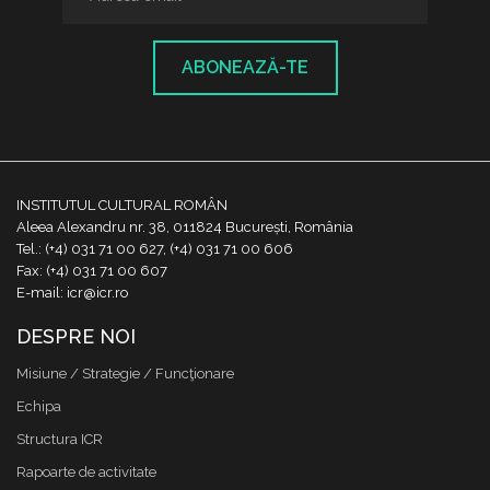
ABONEAZĂ-TE
INSTITUTUL CULTURAL ROMÂN
Aleea Alexandru nr. 38, 011824 București, România
Tel.: (+4) 031 71 00 627, (+4) 031 71 00 606
Fax: (+4) 031 71 00 607
E-mail: icr@icr.ro
DESPRE NOI
Misiune / Strategie / Funcţionare
Echipa
Structura ICR
Rapoarte de activitate