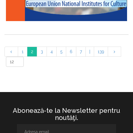
1
2
3
4
5
6
7
|
139
Abonează-te la Newsletter pentru
noutăţi.