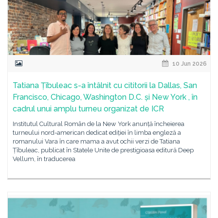
10 Jun 2026
Tatiana Țîbuleac s-a întâlnit cu cititorii la Dallas, San
Francisco, Chicago, Washington D.C. și New York , în
cadrul unui amplu turneu organizat de ICR
Institutul Cultural Român de la New York anunță încheierea
turneului nord-american dedicat ediției în limba engleză a
romanului Vara în care mama a avut ochii verzi de Tatiana
Țîbuleac, publicat în Statele Unite de prestigioasa editură Deep
Vellum, în traducerea