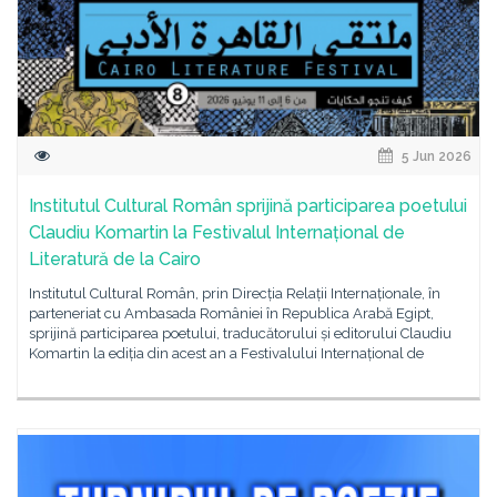
5 Jun 2026
Institutul Cultural Român sprijină participarea poetului
Claudiu Komartin la Festivalul Internațional de
Literatură de la Cairo
Institutul Cultural Român, prin Direcția Relații Internaționale, în
parteneriat cu Ambasada României în Republica Arabă Egipt,
sprijină participarea poetului, traducătorului și editorului Claudiu
Komartin la ediția din acest an a Festivalului Internațional de