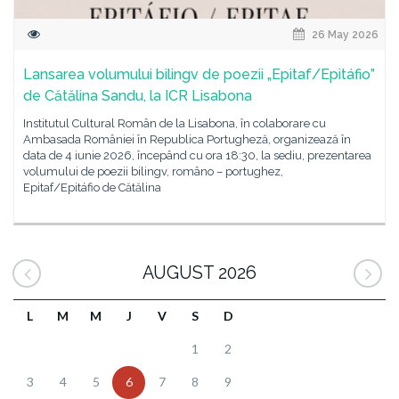
26 May 2026
Lansarea volumului bilingv de poezii „Epitaf/Epitáfio”
de Cătălina Sandu, la ICR Lisabona
Institutul Cultural Român de la Lisabona, în colaborare cu
Ambasada României în Republica Portugheză, organizează în
data de 4 iunie 2026, începând cu ora 18:30, la sediu, prezentarea
volumului de poezii bilingv, româno – portughez,
Epitaf/Epitáfio de Cătălina
AUGUST 2026
L
M
M
J
V
S
D
1
2
3
4
5
6
7
8
9