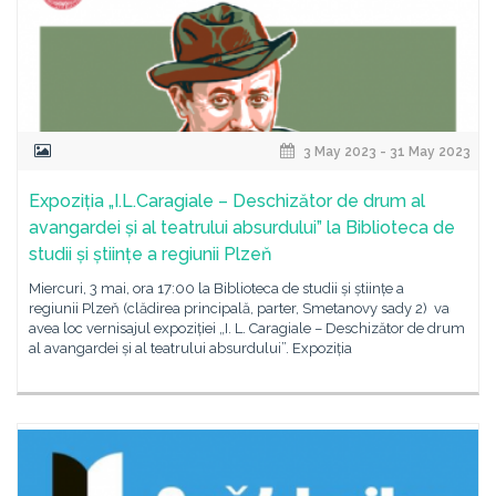
3 May 2023 - 31 May 2023
Expoziția „I.L.Caragiale – Deschizător de drum al
avangardei și al teatrului absurdului” la Biblioteca de
studii și științe a regiunii Plzeň
Miercuri, 3 mai, ora 17:00 la Biblioteca de studii și științe a
regiunii Plzeň (clădirea principală, parter, Smetanovy sady 2) va
avea loc vernisajul expoziției „I. L. Caragiale – Deschizător de drum
al avangardei și al teatrului absurdului”. Expoziția