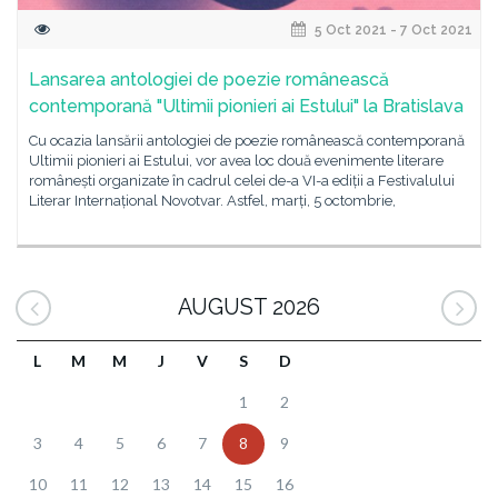
5 Oct 2021 - 7 Oct 2021
Lansarea antologiei de poezie românească
contemporană "Ultimii pionieri ai Estului" la Bratislava
Cu ocazia lansării antologiei de poezie românească contemporană
Ultimii pionieri ai Estului, vor avea loc două evenimente literare
românești organizate în cadrul celei de-a VI-a ediții a Festivalului
Literar Internațional Novotvar. Astfel, marți, 5 octombrie,
AUGUST 2026
L
M
M
J
V
S
D
1
2
3
4
5
6
7
8
9
10
11
12
13
14
15
16