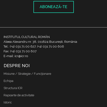
ABONEAZĂ-TE
INSTITUTUL CULTURAL ROMÂN
Aleea Alexandru nr. 38, 011824 București, România
Tel.: (+4) 031 71 00 627, (+4) 031 71 00 606
Fax: (+4) 031 71 00 607
E-mail: icr@icr.ro
DESPRE NOI
Misiune / Strategie / Funcţionare
Echipa
Structura ICR
Rapoarte de activitate
Istoric