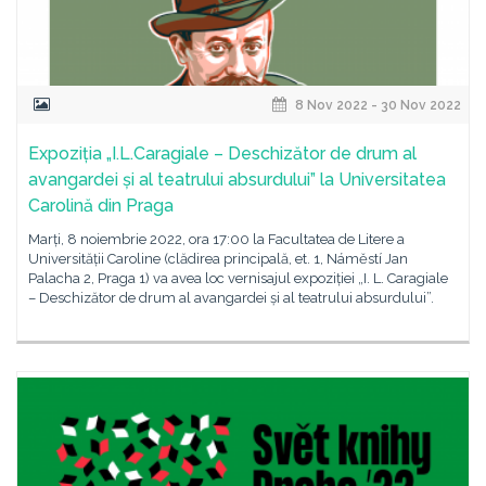
8 Nov 2022 - 30 Nov 2022
Expoziția „I.L.Caragiale – Deschizător de drum al
avangardei și al teatrului absurdului” la Universitatea
Carolină din Praga
Marți, 8 noiembrie 2022, ora 17:00 la Facultatea de Litere a
Universității Caroline (clădirea principală, et. 1, Náměstí Jan
Palacha 2, Praga 1) va avea loc vernisajul expoziției „I. L. Caragiale
– Deschizător de drum al avangardei și al teatrului absurdului”.