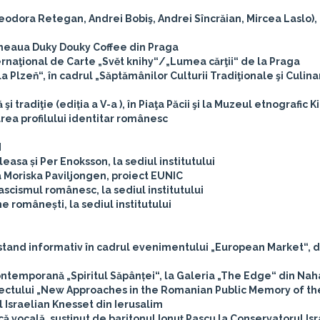
eodora Retegan, Andrei Bobiş, Andrei Sîncrăian, Mircea Laslo), 
feneaua Duky Douky Coffee din Praga
ernaţional de Carte „Svět knihy“/„Lumea cărţii“ de la Praga
a Plzeň“, în cadrul „Săptămânilor Culturii Tradiţionale şi Culin
tradiţie (ediția a V-a ), în Piaţa Păcii şi la Muzeul etnografic K
ea profilului identitar românesc
M
easa și Per Enoksson, la sediul institutului
a Moriska Paviljongen, proiect EUNIC
scismul românesc, la sediul institutului
me românești, la sediul institutului
i stand informativ în cadrul evenimentului „European Market“, 
i contemporană „Spiritul Săpânței“, la Galeria „The Edge“ din Nah
oiectului „New Approaches in the Romanian Public Memory of th
l Israelian Knesset din Ierusalim
că vocală, susţinut de baritonul Ionuţ Pascu la Conservatorul Is