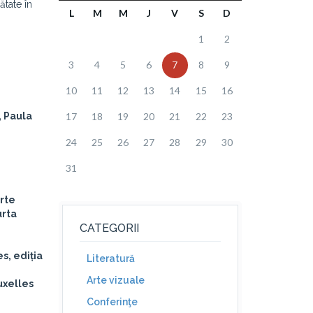
ătate în
L
M
M
J
V
S
D
1
2
3
4
5
6
7
8
9
10
11
12
13
14
15
16
, Paula
17
18
19
20
21
22
23
24
25
26
27
28
29
30
31
arte
urta
CATEGORII
s, ediția
Literatură
Arte vizuale
uxelles
Conferinţe