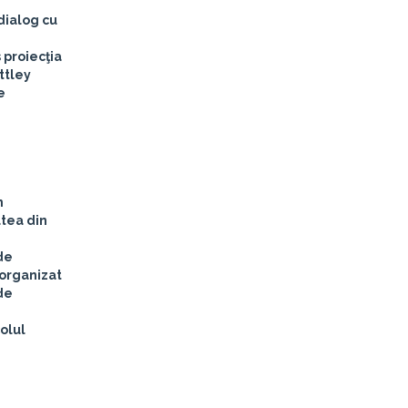
dialog cu
 proiecţia
ttley
e
n
atea din
de
 organizat
de
colul