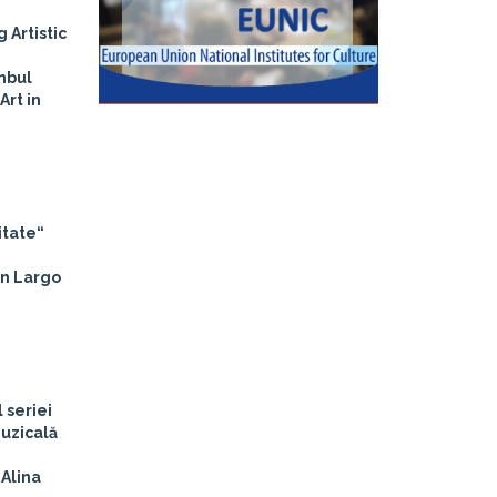
g Artistic
anbul
Art in
itate“
in Largo
 seriei
muzicală
 Alina