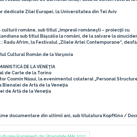
 dedicate Zilei Europei, la Universitatea din Tel Aviv
e culturii române, sub titlul „Impresii româneşti – proiecţii cu
ndiana sub titlul Băşcălia la români, de la salvare la sinucide
.: Radu Afrim, la Festivalul „Zilele Artei Contemporane“, desfă
tutul Cultural Român de la Varşovia
ANISTICĂ DE LA VENEŢIA
nal de Carte de la Torino
ator Cosmin Năsui, la evenimentul colateral „Personal Structur
a Bienalei de Artă de la Veneţia
ei de Artă de la Veneţia
filme documentare din ultimii ani, sub titulatura KopfKino / Do
 Culturale Românești din Străinătate MAI 2013