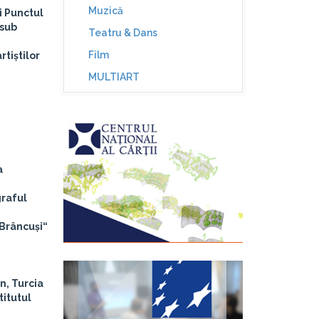
Muzică
i Punctul
 sub
Teatru & Dans
Film
rtiștilor
MULTIART
a
graful
 Brâncuși“
n, Turcia
titutul