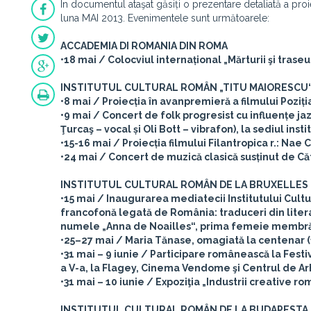
În documentul ataşat găsiți o prezentare detaliată a proie
luna MAI 2013. Evenimentele sunt următoarele:
ACCADEMIA DI ROMANIA DIN ROMA
•18 mai / Colocviul internațional „Mărturii şi traseu
INSTITUTUL CULTURAL ROMÂN „TITU MAIORESCU“
•8 mai / Proiecția în avanpremieră a filmului Poziția
•9 mai / Concert de folk progresist cu influențe jaz
Ţurcaş – vocal și Oli Bott – vibrafon), la sediul insti
•15-16 mai / Proiecția filmului Filantropica r.: Nae Ca
•24 mai / Concert de muzică clasică susținut de Că
INSTITUTUL CULTURAL ROMÂN DE LA BRUXELLES
•15 mai / Inaugurarea mediatecii Institutului Cultu
francofonă legată de România: traduceri din litera
numele „Anna de Noailles“, prima femeie membr
•25–27 mai / Maria Tănase, omagiată la centenar (1
•31 mai – 9 iunie / Participare românească la Fest
a V-a, la Flagey, Cinema Vendome şi Centrul de Arhi
•31 mai – 10 iunie / Expoziţia „Industrii creative 
INSTITUTUL CULTURAL ROMÂN DE LA BUDAPESTA