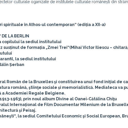
ctelor culturale oganizate de institutele culturale românești din străin
ri spirituale în Athos-ul contemporan“ (ediția a XII-a)
 DE LA BERLIN
 copilului la sediul institutului
z susținut de formația „Zmei Trei“(Mihai Victor Iliescu – chitară
tutului
ranfil, la sediul institutului
tălin Șerban
ral Român de la Bruxelles şi constituirea unui fond iniţial de c
tura română, ştiinţe sociale și memorialistică. Mediateca va p
ă a Academiei Regale Belgiene.
913-1963), prin noul album Divine al Oanei-Cătălina Chiţu
ivalul Internațional de Film Documentar Milenium de la Bruxelle
tectură şi Peisaj.
româneşti“, la sediul Comitetului Economic şi Social European, Br