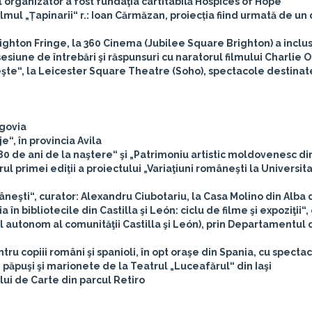
pal organizator a fost fundaţia cartitabilă Hospices of Hope
ul „Țapinarii“ r.: Ioan Cărmăzan, proiecția fiind urmată de un 
ighton Fringe, la 360 Cinema (Jubilee Square Brighton) a inclus
siune de întrebări şi răspunsuri cu naratorul filmului Charlie O
şte“, la Leicester Square Theatre (Soho), spectacole destinat
egovia
e“, în provincia Avila
– 80 de ani de la naştere“ şi „Patrimoniu artistic moldovenesc di
rul primei ediţii a proiectului „Variaţiuni româneşti la Universit
âneşti“, curator: Alexandru Ciubotariu, la Casa Molino din Alba 
n bibliotecile din Castilla şi León: ciclu de filme şi expoziţii“,
l autonom al comunităţii Castilla şi León), prin Departamentul 
ru copiii români şi spanioli, în opt oraşe din Spania, cu specta
e păpuşi şi marionete de la Teatrul „Luceafărul“ din Iaşi
lui de Carte din parcul Retiro