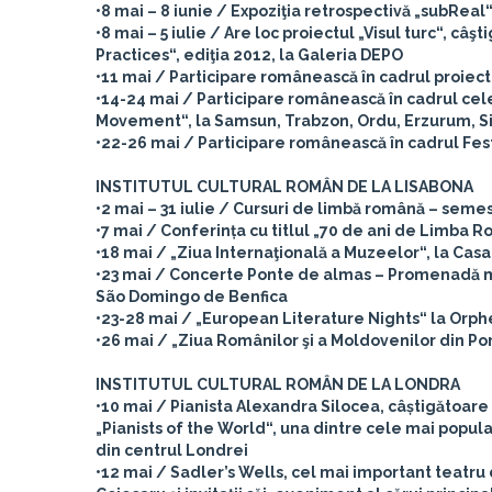
•8 mai – 8 iunie / Expoziţia retrospectivă „subReal“
•8 mai – 5 iulie / Are loc proiectul „Visul turc“, câş
Practices“, ediţia 2012, la Galeria DEPO
•11 mai / Participare românească în cadrul proiectu
•14-24 mai / Participare românească în cadrul celei
Movement“, la Samsun, Trabzon, Ordu, Erzurum, S
•22-26 mai / Participare românească în cadrul Fest
INSTITUTUL CULTURAL ROMÂN DE LA LISABONA
•2 mai – 31 iulie / Cursuri de limbă română – seme
•7 mai / Conferința cu titlul „70 de ani de Limba R
•18 mai / „Ziua Internaţională a Muzeelor“, la Ca
•23 mai / Concerte Ponte de almas – Promenadă muzi
São Domingo de Benfica
•23-28 mai / „European Literature Nights“ la Orph
•26 mai / „Ziua Românilor şi a Moldovenilor din Po
INSTITUTUL CULTURAL ROMÂN DE LA LONDRA
•10 mai / Pianista Alexandra Silocea, câștigătoare 
„Pianists of the World“, una dintre cele mai popul
din centrul Londrei
•12 mai / Sadler’s Wells, cel mai important teatru 