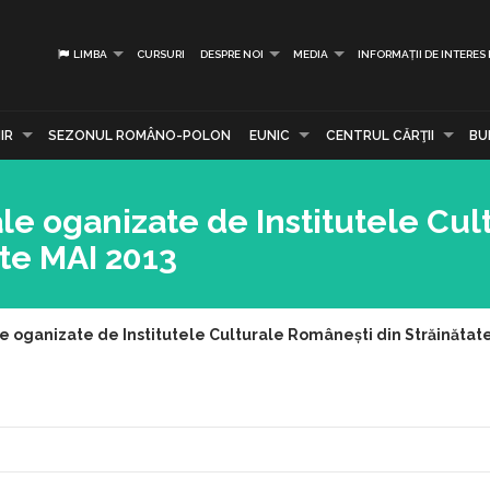
LIMBA
CURSURI
DESPRE NOI
MEDIA
INFORMAȚII DE INTERES
IR
SEZONUL ROMÂNO-POLON
EUNIC
CENTRUL CĂRŢII
BU
ale oganizate de Institutele Cul
te MAI 2013
le oganizate de Institutele Culturale Românești din Străinătat