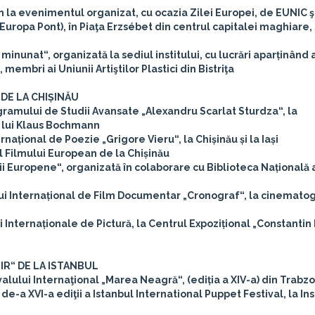
n la evenimentul organizat, cu ocazia Zilei Europei, de EUNIC ş
uropa Pont), în Piaţa Erzsébet din centrul capitalei maghiare,
inunat“, organizată la sediul institului, cu lucrări aparținând a
mbri ai Uniunii Artiştilor Plastici din Bistriţa
DE LA CHIȘINĂU
gramului de Studii Avansate „Alexandru Scarlat Sturdza“, la
a lui Klaus Bochmann
rnațional de Poezie „Grigore Vieru“, la Chișinău și la Iași
l Filmului European de la Chișinău
ii Europene“, organizată în colaborare cu Biblioteca Națională 
lului Internațional de Film Documentar „Cronograf“, la cinemato
ei Internaționale de Pictură, la Centrul Expozițional „Constantin
R“ DE LA ISTANBUL
alului Internaţional „Marea Neagră“, (ediția a XIV-a) din Trabzo
e-a XVI-a ediţii a Istanbul International Puppet Festival, la Ins