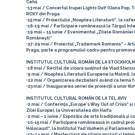
Cehă
•13 mai / Concertul trupei Lights Out! (Oana Pop, T
ROXY din Praga
•15 mai / Proiectului „Noaptea Literaturii“, la ca
•16-19 mai / Participare românească la Târgul Int
•19 mai – 15 iunie / Evenimentul „Zilele României l
Româneşti“
•27-29 mai / Proiectul „Trademark Romania“ – Artă şi 
Praga, parte a programului-cadru pentru promovar
INSTITUTUL CULTURAL ROMÂN DE LA STOCKHOL
•18 mai / Recital de vioară susținut de Vlad Stăncul
•9 mai / Noaptea Literaturii Europene la Malmö, l
•22 mai / Organizarea dezbaterii având ca temă fa
•23 mai / Inaugurarea seriei de proiecții a unor fil
INSTITUTUL CULTURAL ROMÂN DE LA TEL AVIV
•2 mai / Conferinţa „Europe's Way Out of Crisis“ ș
Zilei Europei, la Universitatea din Haifa
•2 mai – 1 iunie / Expoziția de artă tradițională ș
•10-15 mai / Participare românească în cadrul pr
Holocaust“, la Institutul Yad Vashem şi Parlamentu
•13–14 mai / Masterclass de istoria muzicii şi tehni