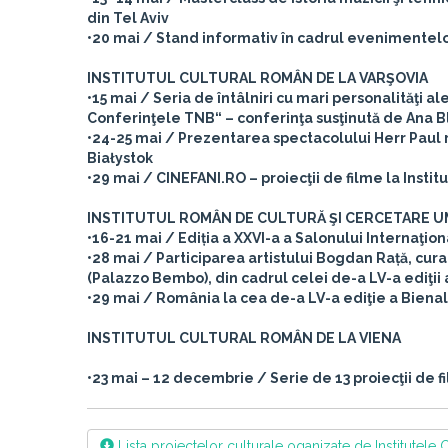
din Tel Aviv
•20 mai / Stand informativ în cadrul evenimentelor
INSTITUTUL CULTURAL ROMÂN DE LA VARŞOVIA
•15 mai / Seria de întâlniri cu mari personalităţi al
Conferinţele TNB“ – conferinţa susţinută de Ana Bla
•24-25 mai / Prezentarea spectacolului Herr Paul r
Białystok
•29 mai / CINEFANI.RO – proiecţii de filme la Insti
INSTITUTUL ROMÂN DE CULTURĂ ŞI CERCETARE UM
•16-21 mai / Ediția a XXVI-a a Salonului Internaţio
•28 mai / Participarea artistului Bogdan Rață, cur
(Palazzo Bembo), din cadrul celei de-a LV-a ediţii 
•29 mai / România la cea de-a LV-a ediţie a Bienal
INSTITUTUL CULTURAL ROMÂN DE LA VIENA
•23 mai – 12 decembrie / Serie de 13 proiecţii de 
Lista proiectelor culturale oganizate de Institutele