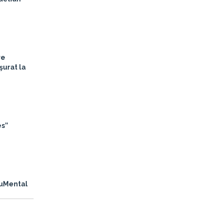
re
şurat la
es”
cuMental