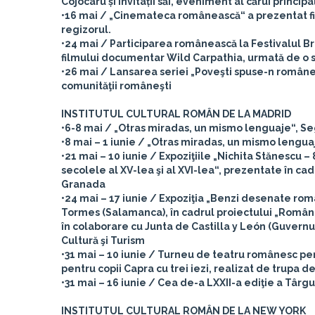
Cojocaru și invitații săi, eveniment al cărui princi
•16 mai / „Cinemateca românească“ a prezentat film
regizorul.
•24 mai / Participarea românească la Festivalul Br
filmului documentar Wild Carpathia, urmată de o se
•26 mai / Lansarea seriei „Poveşti spuse-n române
comunităţii româneşti
INSTITUTUL CULTURAL ROMÂN DE LA MADRID
•6-8 mai / „Otras miradas, un mismo lenguaje“, S
•8 mai – 1 iunie / „Otras miradas, un mismo lenguaj
•21 mai – 10 iunie / Expoziţiile „Nichita Stănescu 
secolele al XV-lea şi al XVI-lea“, prezentate în cad
Granada
•24 mai – 17 iunie / Expoziţia „Benzi desenate rom
Tormes (Salamanca), în cadrul proiectului „România î
în colaborare cu Junta de Castilla y León (Guvernu
Cultură şi Turism
•31 mai – 10 iunie / Turneu de teatru românesc pent
pentru copii Capra cu trei iezi, realizat de trupa d
•31 mai – 16 iunie / Cea de-a LXXII-a ediţie a Târgu
INSTITUTUL CULTURAL ROMÂN DE LA NEW YORK