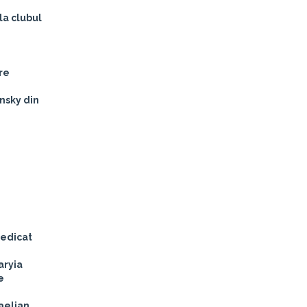
la clubul
are
insky din
dedicat
aryia
e
raelian