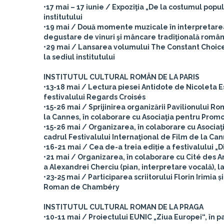
•17 mai – 17 iunie / Expoziţia „De la costumul popul
institutului
•19 mai / Două momente muzicale în interpretarea
degustare de vinuri şi mâncare tradiţională româ
•29 mai / Lansarea volumului The Constant Choic
la sediul institutului
INSTITUTUL CULTURAL ROMÂN DE LA PARIS
•13-18 mai / Lectura piesei Antidote de Nicoleta Esi
festivalului Regards Croisés
•15-26 mai / Sprijinirea organizării Pavilionului R
la Cannes, în colaborare cu Asociaţia pentru Pro
•15-26 mai / Organizarea, în colaborare cu Asoci
cadrul Festivalului Internaţional de Film de la Ca
•16-21 mai / Cea de-a treia ediție a festivalului 
•21 mai / Organizarea, în colaborare cu Cité des Art
a Alexandrei Cherciu (pian, interpretare vocală), 
•23-25 mai / Participarea scriitorului Florin Irimia 
Roman de Chambéry
INSTITUTUL CULTURAL ROMAN DE LA PRAGA
•10-11 mai / Proiectului EUNIC „Ziua Europei“, în 