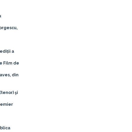
u
orgescu,
diții a
de Film de
aves, din
tenor) şi
Premier
blica