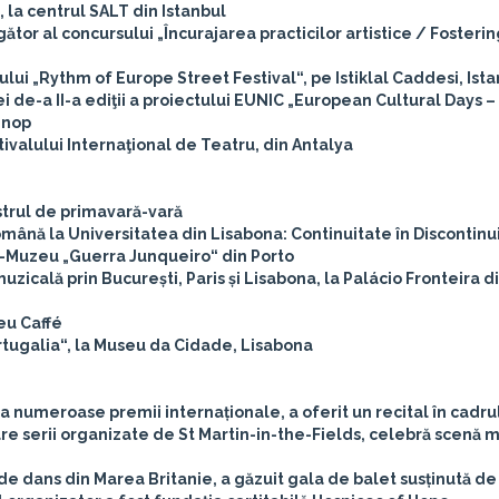
, la centrul SALT din Istanbul
tigător al concursului „Încurajarea practicilor artistice / Fosterin
lui „Rythm of Europe Street Festival“, pe Istiklal Caddesi, Ist
 de-a II-a ediţii a proiectului EUNIC „European Cultural Days – 
inop
ivalului Internaţional de Teatru, din Antalya
strul de primavară-vară
omână la Universitatea din Lisabona: Continuitate în Discontinu
sa-Muzeu „Guerra Junqueiro“ din Porto
cală prin București, Paris și Lisabona, la Palácio Fronteira d
eu Caffé
rtugalia“, la Museu da Cidade, Lisabona
a numeroase premii internaționale, a oferit un recital în cadrul
are serii organizate de St Martin-in-the-Fields, celebră scenă 
de dans din Marea Britanie, a găzuit gala de balet susținută de