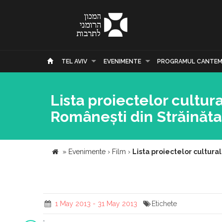
TEL AVIV
EVENIMENTE
PROGRAMUL CANTEM
Lista proiectelor cultur
Românești din Străinăta
»
Evenimente
›
Film
›
Lista proiectelor cultura
1 May 2013 - 31 May 2013
Etichete