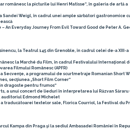
ar românesc la picturile lui Henri Matisse“, în galeria de artă a
 Sandei Weigl, în cadrul unei ample sărbători gastronomice c
nească
e – An Everyday Journey From Evil Toward Good de Peter A. Ge
nencu, la Teatrul 145 din Grenoble, în cadrul celei de-a XIII-a e
omânesc la Marché du Film, în cadrul Festivalului Internaţional 
movarea Filmului Românesc (APFR)
aţia Secvenţe, a programului de scurtmetraje Romanian Short W
nnes, secţiunea „Short Film Corner“
„Din dragoste pentru frumos“
s, a unui concert de lieduri în interpretarea lui Răzvan Săraru (
la auditoriul Edmond Michelet
și a traducătoarei textelor sale, Florica Courriol, la Festival du 
parcul Kampa din Praga şi la sediul Ambasadei României în Repu