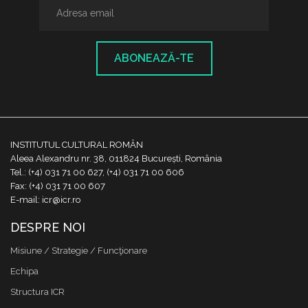
ABONEAZĂ-TE
INSTITUTUL CULTURAL ROMÂN
Aleea Alexandru nr. 38, 011824 București, România
Tel.: (+4) 031 71 00 627, (+4) 031 71 00 606
Fax: (+4) 031 71 00 607
E-mail: icr@icr.ro
DESPRE NOI
Misiune / Strategie / Funcţionare
Echipa
Structura ICR