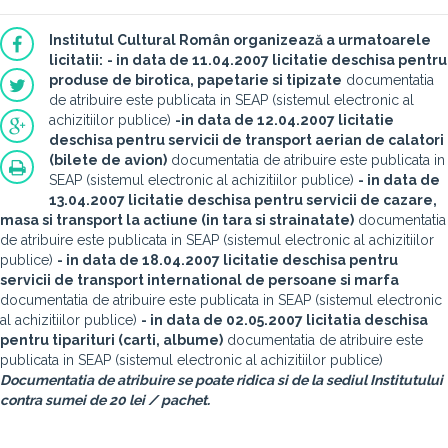
Institutul Cultural Român organizează a urmatoarele
licitatii:
- in data de 11.04.2007 licitatie deschisa pentru
produse de birotica, papetarie si tipizate
documentatia
de atribuire este publicata in SEAP (sistemul electronic al
achizitiilor publice)
-in data de 12.04.2007 licitatie
deschisa pentru servicii de transport aerian de calatori
(bilete de avion)
documentatia de atribuire este publicata in
SEAP (sistemul electronic al achizitiilor publice)
- in data de
13.04.2007 licitatie deschisa pentru servicii de cazare,
masa si transport la actiune (in tara si strainatate)
documentatia
de atribuire este publicata in SEAP (sistemul electronic al achizitiilor
publice)
- in data de 18.04.2007 licitatie deschisa pentru
servicii de transport international de persoane si marfa
documentatia de atribuire este publicata in SEAP (sistemul electronic
al achizitiilor publice)
- in data de 02.05.2007 licitatia deschisa
pentru tiparituri (carti, albume)
documentatia de atribuire este
publicata in SEAP (sistemul electronic al achizitiilor publice)
Documentatia de atribuire se poate ridica si de la sediul Institutului
contra sumei de 20 lei / pachet.