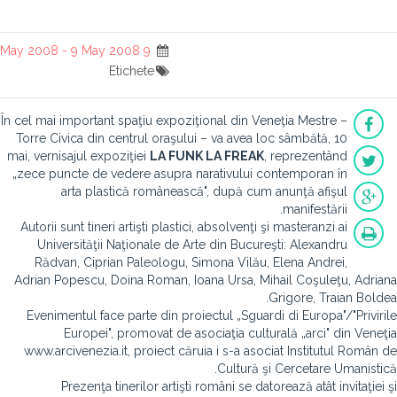
9 May 2008 - 9 May 2008
Etichete
În cel mai important spaţiu expoziţional din Veneţia Mestre –
Torre Civica din centrul oraşului – va avea loc sâmbătă, 10
mai, vernisajul expoziţiei
LA FUNK LA FREAK
, reprezentând
„zece puncte de vedere asupra narativului contemporan în
arta plastică românească", după cum anunţă afişul
manifestării.
Autorii sunt tineri artişti plastici, absolvenţi şi masteranzi ai
Universităţii Naţionale de Arte din Bucureşti: Alexandru
Rădvan, Ciprian Paleologu, Simona Vilău, Elena Andrei,
Adrian Popescu, Doina Roman, Ioana Ursa, Mihail Coşuleţu, Adriana
Grigore, Traian Boldea.
Evenimentul face parte din proiectul „Sguardi di Europa"/"Privirile
Europei", promovat de asociaţia culturală „arci" din Veneţia
www.arcivenezia.it, proiect căruia i s-a asociat Institutul Român de
Cultură şi Cercetare Umanistică.
Prezenţa tinerilor artişti români se datorează atât invitaţiei şi