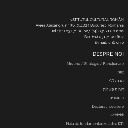
INSTITUTUL CULTURAL ROMÂN
Aleea Alexandru nr. 38, 011824 București, România
Tel.: (+4) 031 71 00 627, (+4) 031 71 00 606
Fax: (+4) 031 71 00 607
E-mail: icr@icr.ro
DESPRE NOI
Misiune / Strategie / Funcţionare
צוות
מבנה ICR
דוחות פעילות
היסטוריה
Declaraţii de avere
Achizitii
Nota de fundamentare cladire ICR