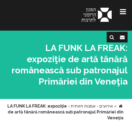
LA FUNK LA FREAK:
expoziţie de artă tânără
românească sub patronajul
Primăriei din Veneţia
»
אירועים
›
אמנות חזותית
›
LA FUNK LA FREAK: expoziţie
de artă tânără românească sub patronajul Primăriei din
Veneţia