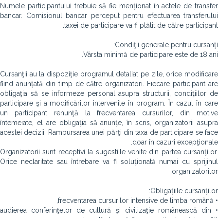
Numele participantului trebuie să fie menţionat în actele de transfer
bancar. Comisionul bancar perceput pentru efectuarea transferului
taxei de participare va fi plătit de către participant.
Condiţii generale pentru cursanţi:
Vârsta minimă de participare este de 18 ani.
Cursanţii au la dispoziţie programul detaliat pe zile, orice modificare
fiind anunţată din timp de către organizatori. Fiecare participant are
obligaţia să se informeze personal asupra structurii, condiţiilor de
participare şi a modificărilor intervenite în program. În cazul în care
un participant renunţă la frecventarea cursurilor, din motive
întemeiate, el are obligaţia să anunţe, în scris, organizatorii asupra
acestei decizii. Rambursarea unei părţi din taxa de participare se face
doar în cazuri excepţionale.
Organizatorii sunt receptivi la sugestiile venite din partea cursanţilor.
Orice neclaritate sau întrebare va fi soluţionată numai cu sprijinul
organizatorilor.
Obligaţiile cursanţilor:
• frecventarea cursurilor intensive de limba română,
• audierea conferinţelor de cultură şi civilizaţie românească din