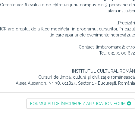
Cererile vor fi evaluate de către un juriu compus din 3 persoane din
afara instituției.
Precizări:
ICR are dreptul de a face modificări în programul cursurilor, în cazul
în care apar unele evenimente neprevăzute.
Contact: limbaromana@icr.ro
Tel.: 031 71 00 672
INSTITUTUL CULTURAL ROMÂN
Cursuri de limbă, cultură şi civilizaţie românească
Aleea Alexandru Nr. 38, 011824, Sector 1 - Bucureşti, România
FORMULAR DE ÎNSCRIERE / APPLICATION FORM