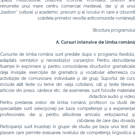
Spaţiu multicultural, Braşovul (Corona, Kronstadt, Brassó) are
renumele unui mare centru comercial medieval, dar şi al unui
„bastion“ cultural şi academic, precum şi al locului în care a izbucnit
scânteia primelor revolte anticomuniste româneşti.
Structura programului
A. Cursuri intensive de limba română
Cursurile de limba română sunt predate după o programă flexibilă,
adaptată cerinţelor şi necesităţilor cursanţilor. Pentru dezvoltarea
fluenţei în exprimare şi pentru consolidarea structurilor gramaticale
deja învăţate, exerciţiile de gramatică şi vocabular alternează cu
activităţile de comunicare, individuale şi de grup. Suportul de curs
include atât texte cu teme din viaţa cotidiană, cât şi texte literare,
articole din presă, cântece etc; de asemenea, sunt folosite materiale
didactice audio şi video.
Pentru predarea orelor de limba română, profesori cu studii de
specialitate sunt selecţionaţi pe baza competenţei şi a experienţei
profesionale, dar şi pentru atitudinea amicală, entuziasmul şi
răbdarea de care dau dovadă.
Participanţii sunt încadraţi în grupe de studiu pe baza unui test de
plasare care permite evaluarea nivelului de competenţă lingvistică a