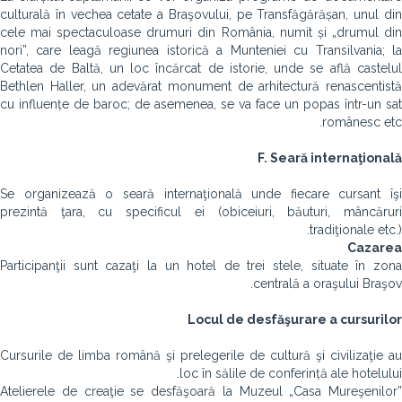
culturală în vechea cetate a Braşovului, pe Transfăgărășan, unul din
cele mai spectaculoase drumuri din România, numit și „drumul din
nori”, care leagă regiunea istorică a Munteniei cu Transilvania; la
Cetatea de Baltă, un loc încărcat de istorie, unde se află castelul
Bethlen Haller, un adevărat monument de arhitectură renascentistă
cu influențe de baroc; de asemenea, se va face un popas într-un sat
românesc etc.
F. Sear
ă
internaţională
Se organizează o seară internaţională unde fiecare cursant îşi
prezintă ţara, cu specificul ei (obiceiuri, băuturi, mâncăruri
tradiţionale etc.).
Cazarea
Participanţii sunt cazaţi la un hotel de trei stele, situate în zona
centrală a oraşului Braşov.
Locul de desfăşurare a cursurilor
Cursurile de limba română şi prelegerile de cultură şi civilizaţie au
loc în sălile de conferință ale hotelului.
Atelierele de creaţie se desfăşoară la Muzeul „Casa Mureşenilor”