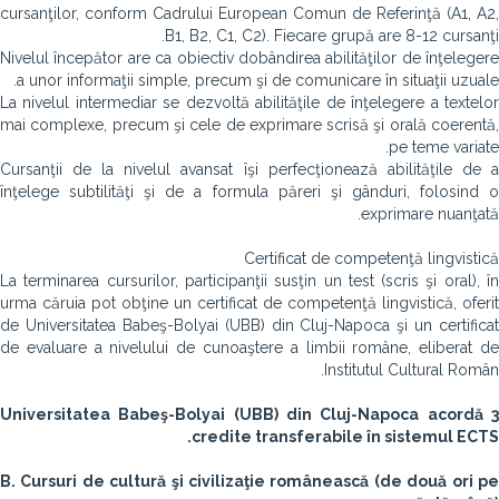
cursanţilor, conform Cadrului European Comun de Referinţă (A1, A2,
B1, B2, C1, C2). Fiecare grupă are 8-12 cursanţi.
Nivelul începător are ca obiectiv dobândirea abilităţilor de înţelegere
a unor informaţii simple, precum şi de comunicare în situaţii uzuale.
La nivelul intermediar se dezvoltă abilităţile de înţelegere a textelor
mai complexe, precum şi cele de exprimare scrisă şi orală coerentă,
pe teme variate.
Cursanţii de la nivelul avansat îşi perfecţionează abilităţile de a
înţelege subtilităţi şi de a formula păreri şi gânduri, folosind o
exprimare nuanţată.
Certificat de competenţă lingvistică
La terminarea cursurilor, participanţii susţin un test (scris şi oral), în
urma căruia pot obţine un certificat de competenţă lingvistică, oferit
de Universitatea Babeş-Bolyai (UBB) din Cluj-Napoca şi un certificat
de evaluare a nivelului de cunoaştere a limbii române, eliberat de
Institutul Cultural Român.
Universitatea
Babeş-Bolyai (UBB) din Cluj-Napoca acordă 
credite transferabile în sistemul ECTS.
B. Cursuri de cultură şi civilizaţie românească (de două ori pe