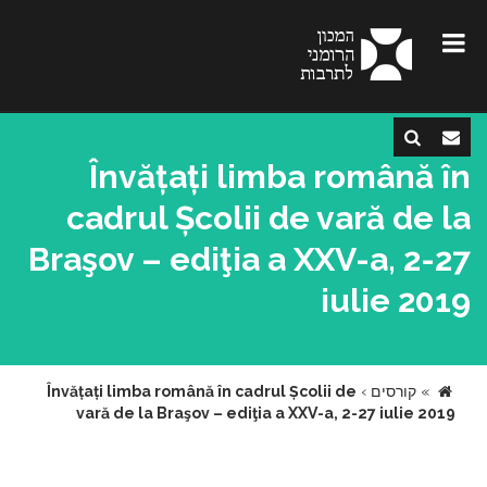
Învățați limba română în
cadrul Școlii de vară de la
Braşov – ediţia a XXV-a, 2-27
iulie 2019
»
קורסים
›
Învățați limba română în cadrul Școlii de
vară de la Braşov – ediţia a XXV-a, 2-27 iulie 2019