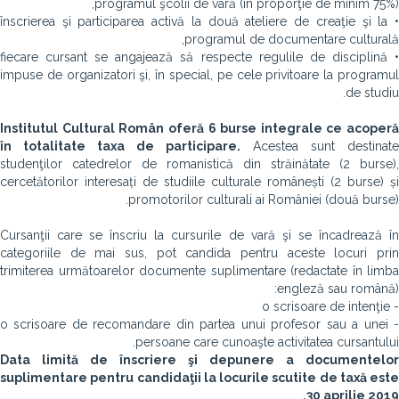
programul şcolii de vară (în proporţie de minim 75%),
• înscrierea şi participarea activă la două ateliere de creaţie şi la
programul de documentare culturală,
• fiecare cursant se angajează să respecte regulile de disciplină
impuse de organizatori şi, în special, pe cele privitoare la programul
de studiu.
Institutul Cultural Român oferă 6 burse integrale ce acoperă
în totalitate taxa de participare.
Acestea sunt destinate
studenţilor catedrelor de romanistică din străinătate (2 burse),
cercetătorilor interesați de studiile culturale românești (2 burse) și
promotorilor culturali ai României (două burse).
Cursanţii care se înscriu la cursurile de vară şi se încadrează în
categoriile de mai sus, pot candida pentru aceste locuri prin
trimiterea următoarelor documente suplimentare (redactate în limba
engleză sau română):
- o scrisoare de intenţie
- o scrisoare de recomandare din partea unui profesor sau a unei
persoane care cunoaşte activitatea cursantului.
Data limită de înscriere şi depunere a documentelor
suplimentare pentru candidaţii la locurile scutite de taxă este
30 aprilie 2019.