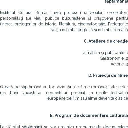
săptămână)
Institutul Cultural Român invită profesori universitari, cercetători,
personalităţi ale vieţii publice bucureştene şi braşovene pentru
ţinerea prelegerilor de istorie, literatură, cinematografie. Prelegerile
se ţin în limba engleză şi în limba română.
C. Ateliere de creaţie
1. Jurnalism şi publicitate
2. Gastronomie
3. Actorie
D. Proiecţii de filme
O dată pe săptămână au loc vizionări de filme româneşti ale celor
mai buni cineaşti ai momentului, premiaţi la marile festivaluri
europene de film sau filme devenite clasice.
E. Program de documentare culturală
La sfârșitul săptămânii se vor organiza programe de documentare