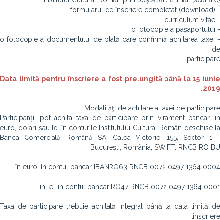
Institutul Cultural Român prin poştă sau e-mail (scanate):
- formularul de înscriere completat (download)
- curriculum vitae
- o fotocopie a paşaportului
- o fotocopie a documentului de plată care confirmă achitarea taxei
de
participare.
Data limită pentru înscriere a fost prelungită până la 15 iunie
2019.
Modalităţi de achitare a taxei de participare:
Participanţii pot achita taxa de participare prin virament bancar, în
euro, dolari sau lei în conturile Institutului Cultural Român deschise la
Banca Comercială Română SA, Calea Victoriei 155, Sector 1 -
Bucureşti, România, SWIFT: RNCB RO BU
în euro, în contul bancar IBANRO63 RNCB 0072 0497 1364 0004
în lei, în contul bancar RO47 RNCB 0072 0497 1364 0001
Taxa de participare trebuie achitată integral până la data limită de
înscriere.