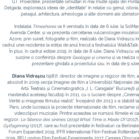
GT. Proiectele, prezentate simultan în mai multe spații din Ponta
Delgada, explorează ideea de „identitate“ în relație cu genul, istoria,
peisajul, arhitectura, arheologia și alte domenii ale științelor.
Instalația
Timeshores
va fi vernisată în data de 6 iulie, la SolMar
Avenida Center, și va prezenta cercetarea vulcanologiei insulelor
Azore, prin sunet, fotografie și film, realizată de Diana Vidrașcu în
cadrul unei rezidențe la ediția de anul trecut a festivalului Walk&Talk.
În plus, în cadrul ediției 2019, în data de 8 iulie, Diana Vidrașcu va
susține o conferință despre
Geologie și cinema
și va realiza o
prezentare ghidată a proiectului său, în data de 9 iulie.
Diana Vidraşcu
(1987), director de imagine și regizor de film, a
absolvit în 2009 secţia Imagine de film a Universității Naţionale de
Artă Teatrală şi Cinematografică „I. L. Caragiale“ Bucureşti şi
masteratul aceleiaşi facultăţi în 2011, cu o lucrare despre „Cinéma
Vérité și imaginea filmului realist“. Începând din 2013 s-a stabilit la
Paris, unde lucrează la proiecte internaționale de film, reclame și
videoclipuri muzicale. Printre aceastea se numără filmele ei ca
regizor
: Le Silence des sir
ènes (2019),
What Time is Made Of
(2017),
Gylfaginning
(2017), care au fost prezentate în festivaluri ca Berlinale
Forum Expanded 2019, IFFR International Film Festival Rotterdam
2019, BFI London Film Festival Experimenta 2017, Camera Obscura