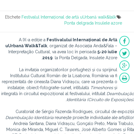
Etichete
Festivalul Internațional de artă uUrbană walk&talk
Ponta delgrada
Insulele azore
A IX-a ediție a
Festivalului Internațional de Artă
uUrbană Walk&Talk
, organizat de Asociația Anda&Fala –
Interpretação Cultural, va avea loc în perioada
5-20 iulie
2019
la Ponta Delgada, Insulele Azore.
La invitația organizatorilor portughezi și cu sprijinul
Institutului Cultural Român de la Lisabona, România va fi
reprezentată de cineasta Diana Vidrașcu, care va prezenta o
instalație, obiect-fotografie-sunet, intitulată
Timeshores
și
integrată în circuitul expozițional al festivalului, intitulat
Deambulação
.
Identitária (Circuito de Exposições)
Curatoriat de Sérgio Fazenda Rodrigues, circuitul de expoziții
Deambulação Identitária
reunește proiecte individuale ale artiștilor
Andreia Santana, Diana Vidrașcu, Gonçalo Preto, Maria Trabulo,
Monica de Miranda, Miguel C. Tavares, José Alberto Gomes și Rita