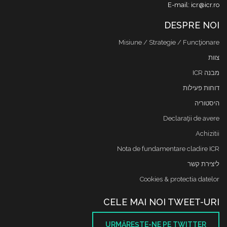
E-mail: icr@icr.ro
DESPRE NOI
Misiune / Strategie / Funcţionare
צוות
מבנה ICR
דוחות פעילות
היסטוריה
Declaraţii de avere
Achizitii
Nota de fundamentare cladire ICR
ליצירת קשר
Cookies & protectia datelor
CELE MAI NOI TWEET-URI
URMĂREŞTE-NE PE TWITTER