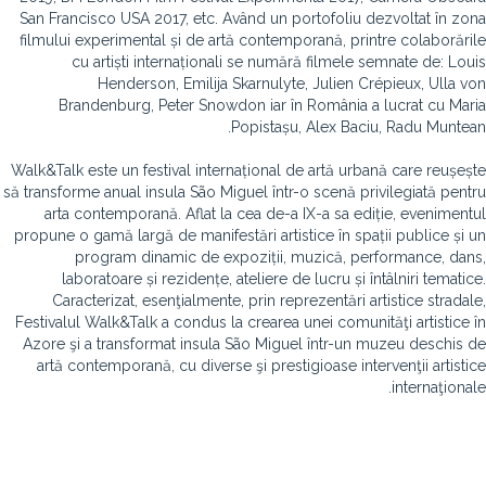
San Francisco USA 2017, etc. Având un portofoliu dezvoltat în zona
filmului experimental și de artă contemporană, printre colaborările
cu artiști internaționali se numără filmele semnate de: Louis
Henderson, Emilija Skarnulyte, Julien Crépieux, Ulla von
Brandenburg, Peter Snowdon iar în România a lucrat cu Maria
Popistașu, Alex Baciu, Radu Muntean.
Walk&Talk este un festival internațional de artă urbană care reușește
să transforme anual insula São Miguel într-o scenă privilegiată pentru
arta contemporană. Aflat la cea de-a IX-a sa ediție, evenimentul
propune o gamă largă de manifestări artistice în spații publice și un
program dinamic de expoziții, muzică, performance, dans,
laboratoare și rezidențe, ateliere de lucru și întâlniri tematice.
Caracterizat, esenţialmente, prin reprezentări artistice stradale,
Festivalul Walk&Talk a condus la crearea unei comunităţi artistice în
Azore şi a transformat insula São Miguel într-un muzeu deschis de
artă contemporană, cu diverse şi prestigioase intervenţii artistice
internaţionale.