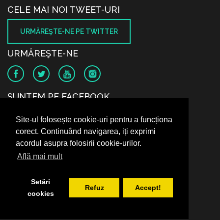
CELE MAI NOI TWEET-URI
URMĂREŞTE-NE PE TWITTER
URMĂREŞTE-NE
SUNTEM PE FACEBOOK
Site-ul folosește cookie-uri pentru a funcționa
corect. Continuând navigarea, iți exprimi
acordul asupra folosirii cookie-urilor.
Află mai mult
Setări
Refuz
Accept!
cookies