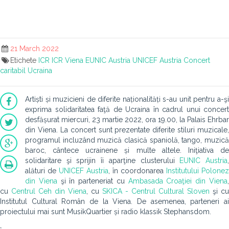
21 March 2022
Etichete
ICR
ICR Viena
EUNIC Austria
UNICEF Austria
Concert
caritabil
Ucraina
Artiști și muzicieni de diferite naționalități s-au unit pentru a-şi
exprima solidaritatea faţă de Ucraina în cadrul unui concert
desfășurat miercuri, 23 martie 2022, ora 19.00, la Palais Ehrbar
din Viena. La concert sunt prezentate diferite stiluri muzicale,
programul incluzând muzică clasică spaniolă, tango, muzică
baroc, cântece ucrainene și multe altele. Iniţiativa de
solidaritare şi sprijin îi aparţine clusterului
EUNIC Austria
alături de
UNICEF Austria
, în coordonarea
Institutului Polonez
din Viena
şi în parteneriat cu
Ambasada Croaţiei din Viena
cu
Centrul Ceh din Viena
, cu
SKICA - Centrul Cultural Sloven
şi cu
Institutul Cultural Român de la Viena. De asemenea, parteneri ai
proiectului mai sunt MusikQuartier și radio klassik Stephansdom.