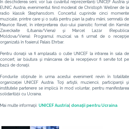
În deschiderea serii, vor lua cuvântul reprezentanți UNICEF Austria şi
EUNIC Austria, evenimentul fiind moderat de Christoph Wellner de la
radio klassik Stephansdom. Concertul cuprinde cinci momente
muzicale, printre care şi o suită pentru pian la patru mâni, semnată de
Maurice Ravel, în interpretarea duo-ului pianistic format din Kamile
Zaveckaite (Lituania/Viena) şi Marcel Lazăr (Republica
Moldova/Viena). Programul muzical va fi urmat de o recepţie
organizată în foaierul Palais Ehrbar.
Pentru donaţii va fi amplasată o cutie UNICEF la intrarea în sala de
concert, iar băutura şi mâncarea de la recepţievor fi servite tot pe
bază de donaţii.
Fondurile obţinute în urma acestui eveniment revin în totalitate
organizaţiei UNICEF Austria. Toţi artiştii, muziencii, participanţii şi
institutele partenere se implică în mod voluntar, pentru manifestarea
solidarității cu Ucraina.
Mai multe informaţii:
UNICEF Austria
|
donaţii pentru Ucraina