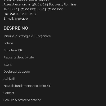
Aleea Alexandru nr. 38, 011824 București, România
Tel.: (+4) 031 71 00 627, (+4) 031 71 00 606
Fax: (+4) 031 71 00 607
E-mail: icr@icr.ro
DESPRE NOI
Misiune / Strategie / Funcţionare
Echipa
Structura ICR
Rapoarte de activitate
Istoric
Declaraţii de avere
Achizitii
Nota de fundamentare cladire ICR
Contact
Cookies & protectia datelor