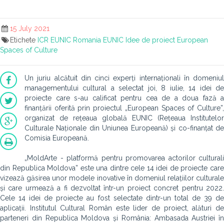
15 July 2021
Etichete
ICR
EUNIC Romania
EUNIC
Idee de proiect
European
Spaces of Culture
Un juriu alcătuit din cinci experți internaționali în domeniul
managementului cultural a selectat joi, 8 iulie, 14 idei de
proiecte care s-au calificat pentru cea de a doua fază a
finanțării oferită prin proiectul „European Spaces of Culture”,
organizat de rețeaua globală EUNIC (Rețeaua Institutelor
Culturale Naționale din Uniunea Europeană) și co-finanțat de
Comisia Europeană.
„MoldArte - platformă pentru promovarea actorilor culturali
din Republica Moldova” este una dintre cele 14 idei de proiecte care
vizează găsirea unor modele inovative în domeniul relațiilor culturale
și care urmează a fi dezvoltat într-un proiect concret pentru 2022.
Cele 14 idei de proiecte au fost selectate dintr-un total de 39 de
aplicații. Institutul Cultural Român este lider de proiect, alături de
parteneri din Republica Moldova și România: Ambasada Austriei în