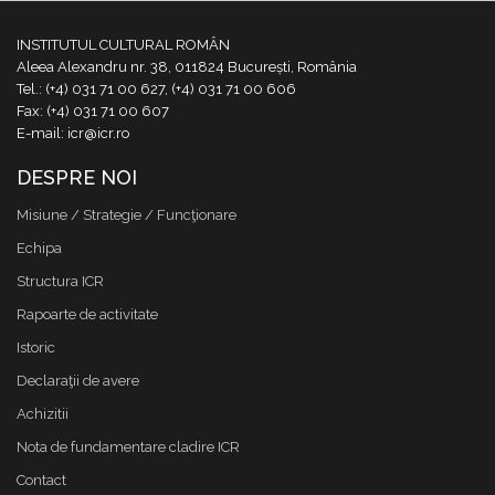
INSTITUTUL CULTURAL ROMÂN
Aleea Alexandru nr. 38, 011824 București, România
Tel.: (+4) 031 71 00 627, (+4) 031 71 00 606
Fax: (+4) 031 71 00 607
E-mail: icr@icr.ro
DESPRE NOI
Misiune / Strategie / Funcţionare
Echipa
Structura ICR
Rapoarte de activitate
Istoric
Declaraţii de avere
Achizitii
Nota de fundamentare cladire ICR
Contact