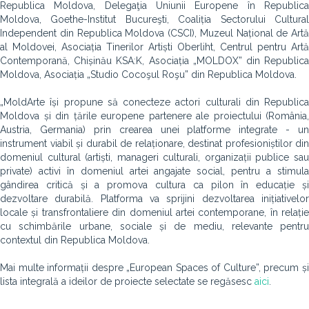
Republica Moldova, Delegaţia Uniunii Europene în Republica
Moldova, Goethe-Institut Bucureşti, Coaliția Sectorului Cultural
Independent din Republica Moldova (CSCI), Muzeul Național de Artă
al Moldovei, Asociația Tinerilor Artiști Oberliht, Centrul pentru Artă
Contemporană, Chișinău KSA:K, Asociația „MOLDOX” din Republica
Moldova, Asociația „Studio Cocoşul Roşu” din Republica Moldova.
„MoldArte își propune să conecteze actori culturali din Republica
Moldova și din țările europene partenere ale proiectului (România,
Austria, Germania) prin crearea unei platforme integrate - un
instrument viabil și durabil de relaționare, destinat profesioniștilor din
domeniul cultural (artiști, manageri culturali, organizații publice sau
private) activi în domeniul artei angajate social, pentru a stimula
gândirea critică și a promova cultura ca pilon în educație și
dezvoltare durabilă. Platforma va sprijini dezvoltarea inițiativelor
locale și transfrontaliere din domeniul artei contemporane, în relație
cu schimbările urbane, sociale și de mediu, relevante pentru
contextul din Republica Moldova.
Mai multe informații despre „European Spaces of Culture”, precum și
lista integrală a ideilor de proiecte selectate se regăsesc
aici
.