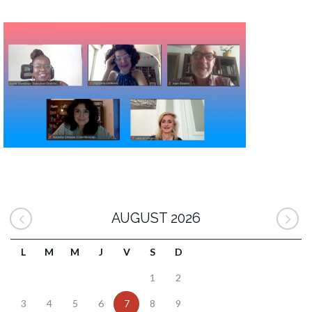
AUGUST 2026
L
M
M
J
V
S
D
1
2
3
4
5
6
7
8
9