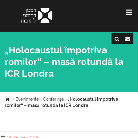
„Holocaustul împotriva
romilor“ – masă rotundă la
ICR Londra
»
Evenimente
›
Conferinţe
›
„Holocaustul împotriva
romilor“ – masă rotundă la ICR Londra
26 January 2026