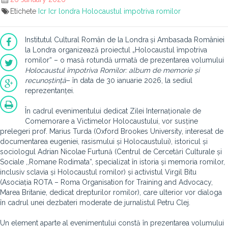
Etichete
Icr
Icr londra
Holocaustul impotriva romilor
Institutul Cultural Român de la Londra
și Ambasada României
la Londra organizează proiectul „Holocaustul împotriva
romilor“ – o masă rotundă urmată de prezentarea volumului
Holocaustul împotriva Romilor: album de memorie și
recunoștință
– în data de 30 ianuarie 2026, la sediul
reprezentanței.
În cadrul evenimentului
dedicat Zilei Internaționale de
Comemorare a Victimelor Holocaustului, vor susține
prelegeri prof. Marius Turda (Oxford Brookes University, interesat de
documentarea eugeniei, rasismului și Holocaustului), istoricul și
sociologul Adrian Nicolae Furtună (Centrul de Cercetări Culturale și
Sociale ,,Romane Rodimata“, specializat în istoria și memoria romilor,
inclusiv sclavia și Holocaustul romilor) și activistul Virgil Bitu
(Asociația ROTA – Roma Organisation for Training and Advocacy,
Marea Britanie, dedicat drepturilor romilor), care ulterior vor dialoga
în cadrul unei dezbateri moderate de jurnalistul Petru Clej.
Un element aparte al evenimentului constă în prezentarea volumului