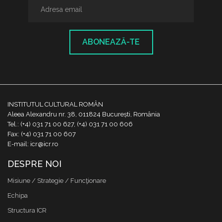
ABONEAZĂ-TE
INSTITUTUL CULTURAL ROMÂN
Aleea Alexandru nr. 38, 011824 București, România
Tel.: (+4) 031 71 00 627, (+4) 031 71 00 606
Fax: (+4) 031 71 00 607
E-mail: icr@icr.ro
DESPRE NOI
Misiune / Strategie / Funcţionare
Echipa
Structura ICR