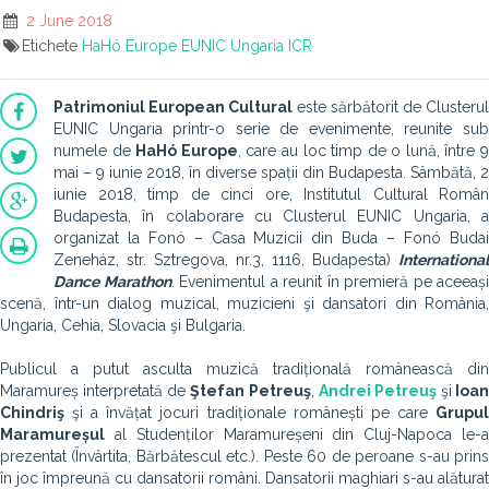
2 June 2018
Etichete
HaHó Europe
EUNIC Ungaria
ICR
Patrimoniul European Cultural
este sărbătorit de Clusterul
EUNIC Ungaria printr-o serie de evenimente, reunite sub
numele de
HaHó Europe
, care au loc timp de o lună, între 
mai – 9 iunie 2018, în diverse spații din Budapesta. Sâmbătă, 2
iunie 2018, timp de cinci ore, Institutul Cultural Român
Budapesta, în colaborare cu Clusterul EUNIC Ungaria, a
organizat la Fonó – Casa Muzicii din Buda – Fonó Budai
Zeneház, str. Sztregova, nr.3, 1116, Budapesta)
International
Dance Marathon
. Evenimentul a reunit în premieră pe aceeași
scenă, într-un dialog muzical, muzicieni şi dansatori din România,
Ungaria, Cehia, Slovacia şi Bulgaria.
Publicul a putut asculta muzică tradițională românească din
Maramureș interpretată de
Ştefan Petreuş
,
Andrei Petreuş
şi
Ioan
Chindriş
şi a învățat jocuri tradiționale românești pe care
Grupul
Maramureșul
al Studenților Maramureșeni din Cluj-Napoca le-a
prezentat (Învârtita, Bărbătescul etc.). Peste 60 de peroane s-au prins
în joc împreună cu dansatorii români. Dansatorii maghiari s-au alăturat