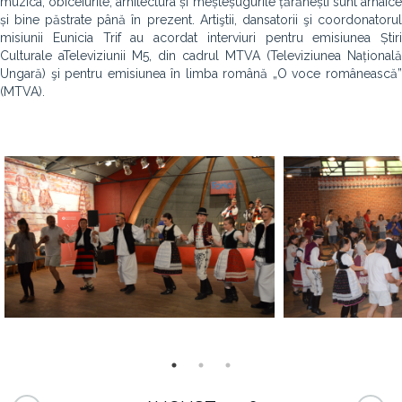
muzica, obiceiurile, arhitectura și meșteșugurile țărănești sunt arhaice
și bine păstrate până în prezent. Artiştii, dansatorii şi coordonatorul
misiunii Eunicia Trif au acordat interviuri pentru emisiunea Știri
Culturale aTeleviziunii M5, din cadrul MTVA (Televiziunea Națională
Ungară) şi pentru emisiunea în limba română „O voce românească”
(MTVA).