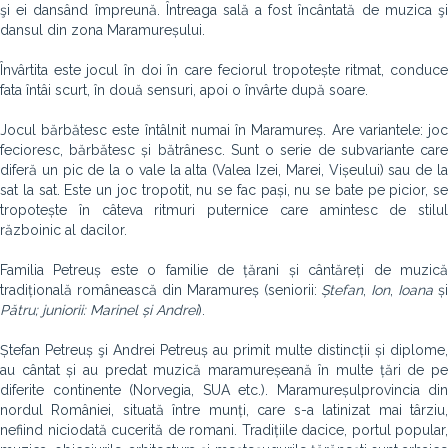
şi ei dansând împreună. Întreaga sală a fost încântată de muzica şi
dansul din zona Maramureșului.
Învârtita este jocul în doi în care feciorul tropotește ritmat, conduce
fata întâi scurt, în două sensuri, apoi o învârte după soare.
Jocul bărbătesc este întâlnit numai în Maramureș. Are variantele: joc
fecioresc, bărbătesc și bătrânesc. Sunt o serie de subvariante care
diferă un pic de la o vale la alta (Valea Izei, Marei, Vișeului) sau de la
sat la sat. Este un joc tropotit, nu se fac pași, nu se bate pe picior, se
tropotește în câteva ritmuri puternice care amintesc de stilul
războinic al dacilor.
Familia Petreuș
este o familie de țărani și cântăreți de muzic
tradițională românească din Maramureș (seniorii:
Ștefan
,
Ion
,
Ioana
și
Pătru; juniorii: Marinel și Andrei
).
Ștefan Petreuș şi Andrei Petreuș au primit multe distincții și diplome,
au cântat și au predat muzică maramureșeană în multe țări de pe
diferite continente (Norvegia, SUA etc.). Maramureșulprovincia din
nordul României, situată între munți, care s-a latinizat mai târziu,
nefiind niciodată cucerită de romani. Tradițiile dacice, portul popular,