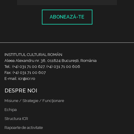
ABONEAZĂ-TE
INSTITUTUL CULTURAL ROMÂN
Aleea Alexandru nr. 38, 011824 București, România
Tel.: (+4) 031 71 00 627, (+4) 031 71 00 606
Fax: (+4) 031 71 00 607
E-mail: icr@icr.ro
DESPRE NOI
Misiune / Strategie / Funcţionare
Echipa
Structura ICR
Rapoarte de activitate