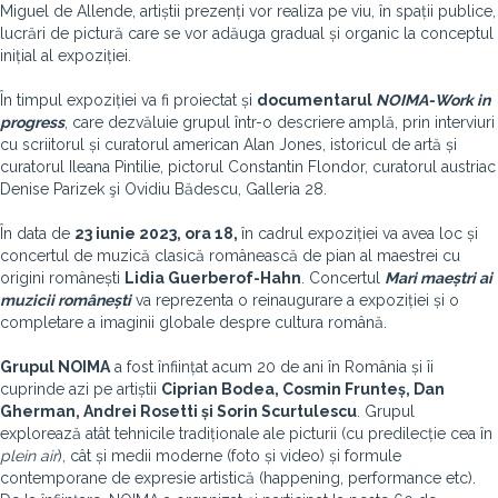
Miguel de Allende, artiștii prezenți vor realiza pe viu, în spații publice,
lucrări de pictură care se vor adăuga gradual și organic la conceptul
inițial al expoziției.
În timpul expoziției va fi proiectat și
documentarul
NOIMA-Work in
progress
, care dezvăluie grupul într-o descriere amplă, prin interviuri
cu scriitorul și curatorul american Alan Jones, istoricul de artă și
curatorul Ileana Pintilie, pictorul Constantin Flondor, curatorul austriac
Denise Parizek şi Ovidiu Bădescu, Galleria 28.
În data de
23 iunie 2023, ora 18,
în cadrul expoziției va avea loc și
concertul
de muzică clasică românească de pian al maestrei cu
origini românești
Lidia Guerberof-Hahn
. Concertul
Mari maeștri ai
muzicii românești
va reprezenta o reinaugurare a expoziției și o
completare a imaginii globale despre cultura română.
Grupul NOIMA
a fost înființat acum 20 de ani în România și îi
cuprinde azi pe artiștii
Ciprian Bodea, Cosmin Frunteș, Dan
Gherman, Andrei Rosetti și Sorin Scurtulescu
. Grupul
explorează atât tehnicile tradiționale ale picturii (cu predilecție cea în
plein air
), cât și medii moderne (foto și video) și formule
contemporane de expresie artistică (happening, performance etc).