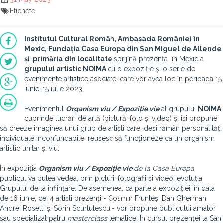
Etichete
Institutul Cultural Român, Ambasada României în
Mexic, Fundația Casa Europa din San Miguel de Allende
și primăria din localitate
sprijină prezența în Mexic a
grupului artistic NOIMA
cu o expoziție și o serie de
evenimente artistice asociate, care vor avea loc în perioada 15
iunie-15 iulie 2023.
Evenimentul
Organism viu / Expoziție vie
al grupului
NOIMA
cuprinde lucrări de artă (pictură, foto și video) și își propune
să creeze imaginea unui grup de artiști care, deși rămân personalități
individuale inconfundabile, reușesc să funcționeze ca un organism
artistic unitar și viu.
În expoziția
Organism viu / Expoziție vie
de la Casa Europa
,
publicul va putea vedea, prin picturi, fotografii și video, evoluția
Grupului de la înființare. De asemenea, ca parte a expoziției, în data
de 16 iunie, cei 4 artiști prezenți - Cosmin Frunteș, Dan Gherman,
Andrei Rosetti și Sorin Scurtulescu - vor propune publicului amator
sau specializat patru
masterclass
tematice. În cursul prezenței la San