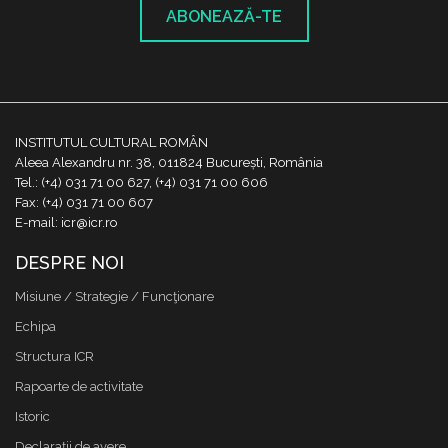
ABONEAZĂ-TE
INSTITUTUL CULTURAL ROMÂN
Aleea Alexandru nr. 38, 011824 București, România
Tel.: (+4) 031 71 00 627, (+4) 031 71 00 606
Fax: (+4) 031 71 00 607
E-mail: icr@icr.ro
DESPRE NOI
Misiune / Strategie / Funcţionare
Echipa
Structura ICR
Rapoarte de activitate
Istoric
Declaraţii de avere