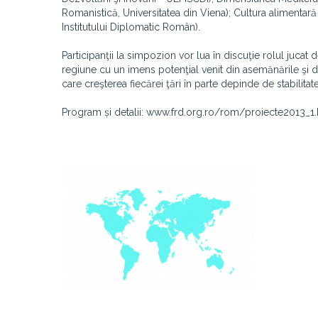
Romanistică, Universitatea din Viena); Cultura alimentar
Institutului Diplomatic Român).
Participanţii la simpozion vor lua în discuţie rolul jucat
regiune cu un imens potenţial venit din asemănările şi di
care creşterea fiecărei ţări în parte depinde de stabilitate
Program și detalii: www.frd.org.ro/rom/proiecte2013_1