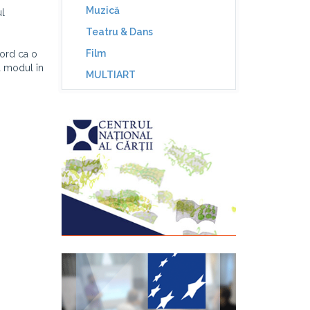
Muzică
ul
Teatru & Dans
Film
Nord ca o
ta modul în
MULTIART