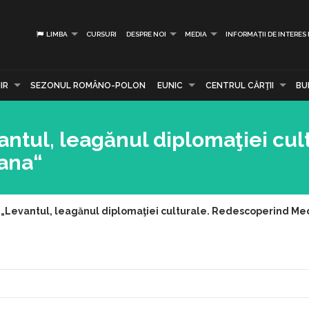
LIMBA
CURSURI
DESPRE NOI
MEDIA
INFORMAȚII DE INTERES
IR
SEZONUL ROMÂNO-POLON
EUNIC
CENTRUL CĂRŢII
BU
ntul, leagănul diplomaţiei cult
ana“
 „Levantul, leagănul diplomaţiei culturale. Redescoperind Me