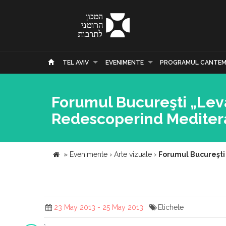
TEL AVIV
EVENIMENTE
PROGRAMUL CANTEM
Forumul Bucureşti „Leva
Redescoperind Mediter
»
Evenimente
›
Arte vizuale
›
Forumul Bucureşti
23 May 2013 - 25 May 2013
Etichete