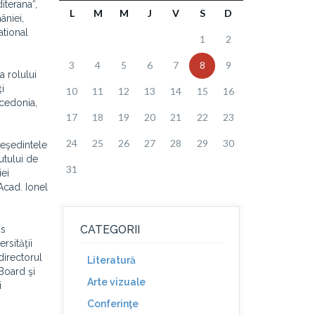
iterana“,
L
M
M
J
V
S
D
âniei,
ational
1
2
3
4
5
6
7
8
9
a rolului
i
10
11
12
13
14
15
16
acedonia,
17
18
19
20
21
22
23
24
25
26
27
28
29
30
reşedintele
utului de
31
iei
 Acad. Ionel
CATEGORII
us
rsităţii
directorul
Literatură
 Board şi
Arte vizuale
i
Conferinţe