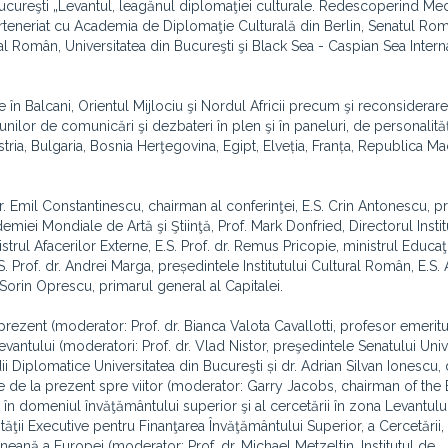
cureşti „Levantul, leagănul diplomaţiei culturale. Redescoperind Med
eneriat cu Academia de Diplomaţie Culturală din Berlin, Senatul Rom
al Român, Universitatea din Bucureşti şi Black Sea - Caspian Sea Intern
e în Balcani, Orientul Mijlociu şi Nordul Africii precum şi reconsiderare
iunilor de comunicări şi dezbateri în plen şi în paneluri, de personalităț
stria, Bulgaria, Bosnia Herţegovina, Egipt, Elveția, Franța, Republica M
dr. Emil Constantinescu, chairman al conferinţei, E.S. Crin Antonescu, p
emiei Mondiale de Artă şi Ştiinţă, Prof. Mark Donfried, Directorul Instit
istrul Afacerilor Externe, E.S. Prof. dr. Remus Pricopie, ministrul Educaţ
E.S. Prof. dr. Andrei Marga, președintele Institutului Cultural Român, E.S.
Sorin Oprescu, primarul general al Capitalei.
rezent (moderator: Prof. dr. Bianca Valota Cavallotti, profesor emerit
evantului (moderatori: Prof. dr. Vlad Nistor, preşedintele Senatului Unive
dii Diplomatice Universitatea din Bucureşti și dr. Adrian Silvan Ionescu, 
iune de la prezent spre viitor (moderator: Garry Jacobs, chairman of the
n domeniul învăţământului superior şi al cercetării în zona Levantulu
ităţii Executive pentru Finanţarea Învăţământului Superior, a Cercetării,
neană a Europei (moderator: Prof. dr. Michael Metzeltin, Institutul de