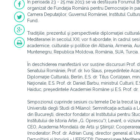
În perioada 23 - 25 mai 2013 se va desfășura Forumul Bu
organizat de Fundaţia Română pentru Democraţie în part
Camera Deputaţilor, Guvernul României, Institutul Cultur
Fund.
Tradiţiile, prezentul şi perspectivele diplomaţiei cultural
Mediteranei în secolul XXI, vor fi abordate, în cadrul ses
academice, culturale și politice din Albania, Armenia, Au
Muntenegru, Republica Moldova, România, SUA, Turcia.
În deschiderea manifestării vor susține discursuri Prof. 
Senatului României, Prof. dr. Ivo Slaus, preşedintele Acad
Diplomaţie Culturală, Berlin, E.S. dr. Titus Corlăţean, min
Naţionale, E.S. Prof. dr. Daniel Barbu, ministrul Culturii, 
Haiduc, preşedintele Academiei Române și E.S. Prof. dr. 
Simpozionul cuprinde sesiuni cu temele De la trecut la p
Università degli Studi di Milano); Semnificaţia actuală a L
din Bucureşti, director fondator al Institutului pentru Stu
Institutului de Istoria Artei „G. Oprescu“); Levant, o viz
CEO, Academia Mondială de Artă şi Ştiinţă); Cooperarea î
(moderator: Prof. dr. Adrian Curaj, director general al Un
Dezvoltării şi Inovării - UEFISCDI); Dimensiunea Meditera