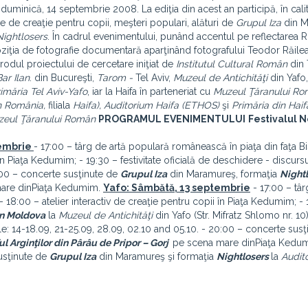
fa, duminică, 14 septembrie 2008. La ediţia din acest an participă, în cali
tive de creaţie pentru copii, meşteri populari, alături de
Grupul Iza
din 
Nightlosers
. În cadrul evenimentului, punând accentul pe reflectarea 
xpoziţia de fotografie documentară aparţinând fotografului Teodor Răile
 rodul proiectului de cercetare iniţiat de
Institutul Cultural Român
din 
Bar Ilan
. din Bucureşti,
Tarom -
Tel Aviv,
Muzeul de Antichităţi
din Yafo,
imăria Tel Aviv-Yafo
, iar la Haifa în parteneriat cu
Muzeul Ţăranului R
in România,
filiala
Haifa), Auditorium Haifa (ETHOS)
şi
Primăria din Haif
eul Ţăranului Român
PROGRAMUL EVENIMENTULUI
Festivalul N
tembrie
- 17:00 – târg de artă populară românească în piaţa din faţa Bise
 în Piaţa Kedumim; - 19:30 – festivitate oficială de deschidere - discursu
:00 – concerte susţinute de
Grupul Iza
din Maramureş, formaţia
Night
are dinPiaţa Kedumim.
Yafo: Sâmbătă, 13 septembrie
- 17:00 – târ
 - 18:00 – atelier interactiv de creaţie pentru copii în Piaţa Kedumim; -
 în Moldova
la
Muzeul de Antichităţi
din Yafo (Str. Mifratz Shlomo nr. 10)
lele: 14-18.09, 21-25.09, 28.09, 02.10 and 05.10. - 20:00 – concerte sus
ul Argin
ţilor din Pârâu de Pripor – Gorj
pe scena mare dinPiaţa Kedu
usţinute de
Grupul Iza
din Maramureş şi formaţia
Nightlosers
la
Audit