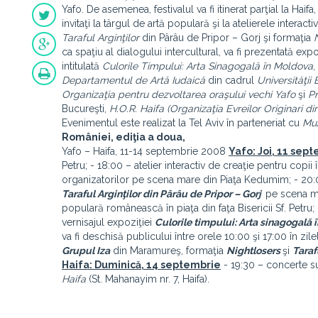
Yafo. De asemenea, festivalul va fi itinerat parţial la Hai
invitaţi la târgul de artă populară şi la atelierele interac
Taraful Arginţilor
din Pârâu de Pripor – Gorj şi formaţia
ca spaţiu al dialogului intercultural, va fi prezentată e
intitulată
Culorile Timpului: Arta Sinagogală în Moldova
,
Departamentul de Artă Iudaică
din cadrul
Universităţii 
Organizaţia pentru dezvoltarea oraşului vechi Yafo
şi
Pr
Bucureşti,
H.O.R. Haifa (Organizaţia Evreilor Originari d
Evenimentul este realizat la Tel Aviv în parteneriat cu
Muz
României, ediţia a doua,
Yafo – Haifa, 11-14 septembrie 2008
Yafo: Joi, 11 sep
Petru; - 18:00 – atelier interactiv de creaţie pentru copii
organizatorilor pe scena mare din Piaţa Kedumim; - 20
Taraful Argin
ţilor din Pârâu de Pripor – Gorj
pe scena m
populară românească în piaţa din faţa Bisericii Sf. Petru;
vernisajul expoziţiei
Culorile timpului: Arta sinagogală
va fi deschisă publicului între orele 10:00 şi 17:00 în zi
Grupul Iza
din Maramureş, formaţia
Nightlosers
şi
Taraf
Haifa: Duminică, 14 septembrie
- 19:30 – concerte s
Haifa
(St. Mahanayim nr. 7, Haifa).