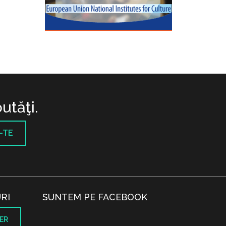
utăţi.
-TE
RI
SUNTEM PE FACEBOOK
ER