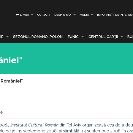
LIMBA
CURSURI
DESPRE NOI
MEDIA
INFORMAȚII DE INTERES
IR
SEZONUL ROMÂNO-POLON
EUNIC
CENTRUL CĂRŢII
BU
âniei"
e României"
te
2008)
,
Institutul Cultural Român
din Tel Aviv organizează cea de-a doua
lele de joi, 11 septembrie 2008, şi sâmbătă, 13 septembrie 2008, în or