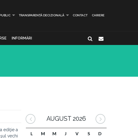
 PUBLIC
TRANSPARENȚĂ DECIZIONALĂ
CONTACT
CARIERE
RSE
INFORMĂRI
AUGUST 2026
 ediţie a
L
M
M
J
V
S
D
aşul vechi