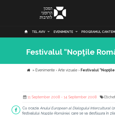
TEL AVIV
EVENIMENTE
PROGRAMUL CANTEM
Festivalul "Nopţile Rom
»
Evenimente
›
Arte vizuale
›
Festivalul "Nopţil
11 September 2008 - 14 September 2008
Etiche
Cu ocazia
Anului European al Dialogului Intercultural (
festivalului
Nopţile României,
care se va desfăşura în zi