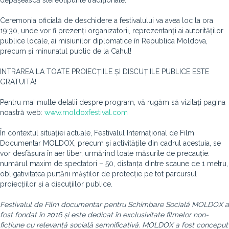
depășească stereotipurile tradiționale.
Ceremonia oficială de deschidere a festivalului va avea loc la ora
19:30, unde vor fi prezenți organizatorii, reprezentanți ai autorităților
publice locale, ai misiunilor diplomatice în Republica Moldova,
precum și minunatul public de la Cahul!
INTRAREA LA TOATE PROIECȚIILE ȘI DISCUȚIILE PUBLICE ESTE
GRATUITĂ!
Pentru mai multe detalii despre program, vă rugăm să vizitați pagina
noastră web:
www.moldoxfestival.com
În contextul situației actuale, Festivalul Internațional de Film
Documentar MOLDOX, precum și activitățile din cadrul acestuia, se
vor desfășura în aer liber, urmărind toate măsurile de precauție:
numărul maxim de spectatori – 50, distanța dintre scaune de 1 metru,
obligativitatea purtării măștilor de protecție pe tot parcursul
proiecțiilor și a discuțiilor publice.
Festivalul de Film documentar pentru Schimbare Socială MOLDOX a
fost fondat în 2016 și este dedicat în exclusivitate filmelor non-
ficțiune cu relevanță socială semnificativă. MOLDOX a fost conceput