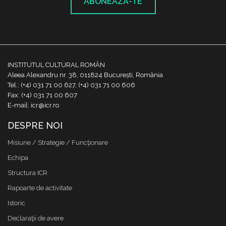
ABONEAZĂ-TE
INSTITUTUL CULTURAL ROMÂN
Aleea Alexandru nr. 38, 011824 București, România
Tel.: (+4) 031 71 00 627, (+4) 031 71 00 606
Fax: (+4) 031 71 00 607
E-mail: icr@icr.ro
DESPRE NOI
Misiune / Strategie / Funcţionare
Echipa
Structura ICR
Rapoarte de activitate
Istoric
Declaraţii de avere