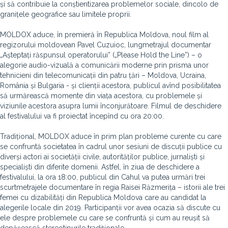
și să contribuie la conștientizarea problemelor sociale, dincolo de
granițele geografice sau limitele proprii.
MOLDOX aduce, în premieră în Republica Moldova, noul film al
regizorului moldovean Pavel Cuzuioc, lungmetrajul documentar
„Așteptați răspunsul operatorului” („Please Hold the Line”) – o
alegorie audio-vizuală a comunicării moderne prin prisma unor
tehnicieni din telecomunicații din patru țări – Moldova, Ucraina,
România și Bulgaria - și clienții acestora, publicul avînd posibilitatea
să urmărească momente din viața acestora, cu problemele și
viziunile acestora asupra lumii înconjurătoare. Filmul de deschidere
al festivalului va fi proiectat începînd cu ora 20:00.
Tradițional, MOLDOX aduce în prim plan probleme curente cu care
se confruntă societatea în cadrul unor sesiuni de discuții publice cu
diverși actori ai societății civile, autorităților publice, jurnaliști și
specialiști din diferite domenii. Astfel, în ziua de deschidere a
festivalului, la ora 18:00, publicul din Cahul va putea urmări trei
scurtmetrajele documentare în regia Raisei Răzmerița – istorii ale trei
femei cu dizabilități din Republica Moldova care au candidat la
alegerile locale din 2019. Participanții vor avea ocazia să discute cu
ele despre problemele cu care se confruntă și cum au reușit să