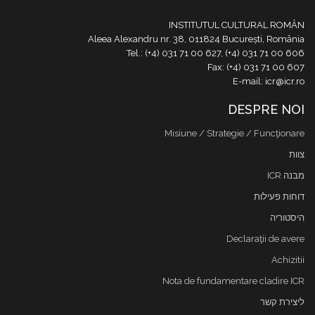
INSTITUTUL CULTURAL ROMÂN
Aleea Alexandru nr. 38, 011824 București, România
Tel.: (+4) 031 71 00 627, (+4) 031 71 00 606
Fax: (+4) 031 71 00 607
E-mail: icr@icr.ro
DESPRE NOI
Misiune / Strategie / Funcţionare
צוות
מבנה ICR
דוחות פעילות
היסטוריה
Declaraţii de avere
Achizitii
Nota de fundamentare cladire ICR
ליצירת קשר