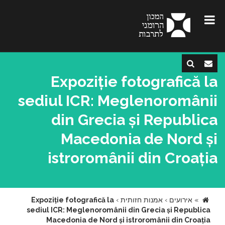
Expoziție fotografică la
sediul ICR: Meglenoromânii
din Grecia și Republica
Macedonia de Nord și
istroromânii din Croația
»
אירועים
›
אמנות חזותית
›
Expoziție fotografică la
sediul ICR: Meglenoromânii din Grecia și Republica
Macedonia de Nord și istroromânii din Croația