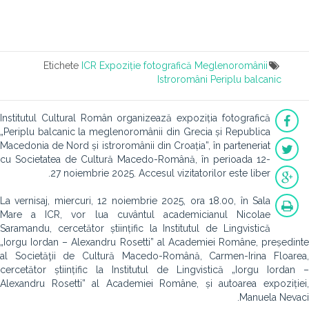
Etichete
ICR
Expoziție fotografică
Meglenoromânii
Istroromâni
Periplu balcanic
Institutul Cultural Român organizează expoziția fotografică
„Periplu balcanic la meglenoromânii din Grecia și Republica
Macedonia de Nord și istroromânii din Croația”, în parteneriat
cu Societatea de Cultură Macedo-Română, în perioada 12-
27 noiembrie 2025. Accesul vizitatorilor este liber.
La vernisaj, miercuri, 12 noiembrie 2025, ora 18.00, în Sala
Mare a ICR, vor lua cuvântul academicianul Nicolae
Saramandu, cercetător științific la Institutul de Lingvistică
„Iorgu Iordan – Alexandru Rosetti” al Academiei Române, președinte
al Societăţii de Cultură Macedo-Română, Carmen-Irina Floarea,
cercetător științific la Institutul de Lingvistică „Iorgu Iordan –
Alexandru Rosetti” al Academiei Române, și autoarea expoziției,
Manuela Nevaci.