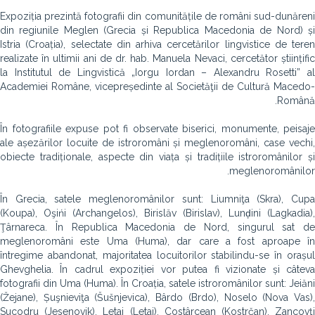
Expoziția prezintă fotografii din comunitățile de români sud-dunăreni
din regiunile Meglen (Grecia și Republica Macedonia de Nord) și
Istria (Croația), selectate din arhiva cercetărilor lingvistice de teren
realizate în ultimii ani de dr. hab. Manuela Nevaci, cercetător științific
la Institutul de Lingvistică „Iorgu Iordan – Alexandru Rosetti” al
Academiei Române, vicepreședinte al Societăţii de Cultură Macedo-
Română.
În fotografiile expuse pot fi observate biserici, monumente, peisaje
ale așezărilor locuite de istroromâni și meglenoromâni, case vechi,
obiecte tradiționale, aspecte din viața și tradițiile istroromânilor și
meglenoromânilor.
În Grecia, satele meglenoromânilor sunt: Liumniţa (Skra), Cupa
(Koupa), Oşińi (Archangelos), Birislăv (Birislav), Lunḑini (Lagkadia),
Ţârnareca. În Republica Macedonia de Nord, singurul sat de
meglenoromâni este Uma (Huma), dar care a fost aproape în
întregime abandonat, majoritatea locuitorilor stabilindu-se în orașul
Ghevghelia. În cadrul expoziției vor putea fi vizionate și câteva
fotografii din Uma (Huma). În Croația, satele istroromânilor sunt: Jeiăni
(Žejane), Șuşnieviţa (Šušnjevica), Bârdo (Brdo), Noselo (Nova Vas),
Sucodru (Jesenovik), Letai (Letaj), Costârcean (Kostrčan), Zancovţi