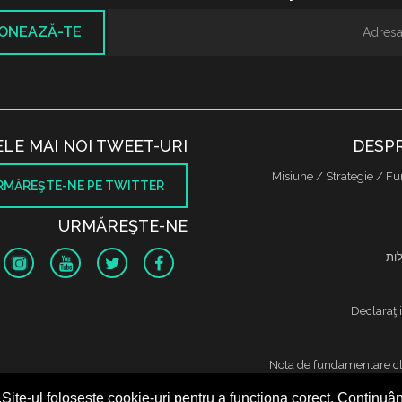
ONEAZĂ-TE
ELE MAI NOI TWEET-URI
DESPR
Misiune / Strategie / Fu
RMĂREŞTE-NE PE TWITTER
URMĂREŞTE-NE
לות
Declaraţi
Nota de fundamentare cl
ר
Site-ul folosește cookie-uri pentru a funcționa corect. Continuând