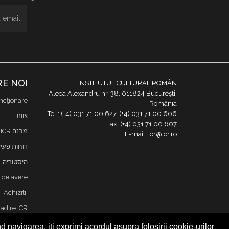
E NOI
INSTITUTUL CULTURAL ROMÂN
Aleea Alexandru nr. 38, 011824 București,
ncţionare
România
Tel.: (+4) 031 71 00 627, (+4) 031 71 00 606
צוות
Fax: (+4) 031 71 00 607
מבנה ICR
E-mail: icr@icr.ro
דוחות פעי
היסטוריה
i de avere
Achizitii
adire ICR
ליצירת קש
 navigarea, iți exprimi acordul asupra folosirii cookie-urilor.