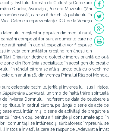
uzeal şi Institutul Român de Cultură şi Cercetare
imăria Oradea, Asociaţia „Prietenii Muzeului Ţării
ate românească”, care va fi deschisă publicului în
 Mica Galerie a reprezentanței ICR de la Veneţia.
ia talentului meşterilor populari din mediul rural;
rganizării compoziţiilor sunt argumente care ne
e artă naivă. În cadrul expoziţiei vor fi expuse
ti în viaţa comunităţilor creştine româneşti din
i Ţării Crişurilor deţine o colecţie impresionantă de ouă
ive zone din România specializate în acest gen de creaţie
rului, în rândul cărora se află şi unele ouă cu o vechime
, este din anul 1916, din vremea Primului Război Mondial.
unt celebrate patimile, jertfa şi învierea lui Iisus Hristos.
e
S
ă
pt
ă
m
â
na
Luminat
ă
, un timp de înaltă trăire spirituală
te de Învierea Domnului. Indiferent de data de celebrare a
spirituale, în cadrul cărora, pe lângă o serie de acte de
oase etc.), întâlnim şi o serie de activităţi de pregătire a
rică, într-un coş, pentru a fi sfinţite şi consumate apoi în
rii comunităţii se întâlnesc şi sărbătoresc împreună, se
ristos a Înviat!”, la care se răspunde „Adevărat a Înviat!”.