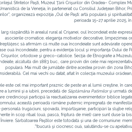
prilejul Sfintelor Paşti, Muzeul Ţării Crişurilor din Oradea– Complex M
Umanistică de la Veneţia, în parteneriat cu Consiliul Judeţean Bihor, Pr
rilor”, organizează expoziţia „Oul de Paşti: artă populară şi spiritualit
perioada 15–27 aprilie 2025, în
e larg răspândită în arealul rural al Crişanei, oul încondeiat este expres
asocierile cromatice, eleganţa motivelor decorative, limpezimea o
dreptăţesc să afirmăm că multe oua încondeiate sunt adevărate opere d
e ouă încondeiate, pentru a evidenţia locul şi importanţa Oului de Paş
 Crişurilor, ortodoxe şi greco–catolice. Secţia de Etnografie a Muzeulu
ndeiate, alcătuită din 1883 buc., care provin din cele mai reprezentat
populară. Mai mult de jumătate dintre acestea provin din zona Biho
nsiderabilă. Cel mai vechi ou datat, aflat în colecţia muzeului orădean
le este cel mai important praznic de peste an al lumii creştine, în care s
e a luminii şi a iubirii, precedată de
S
ă
pt
ă
m
â
na
Patimilor
şi urmată d
are credincioşii participă la reactualizarea evenimentelor biblice lega
 Domnului, această perioadă rămâne puternic impregnată de manifestări 
personală (rugăciuni, spovadă, împărtăşanie, participări la slujbe religi
ente în scop ritual (ouă, pască, friptură de miel) care sunt duse la bise
 Înviere. Sărbătoarea Paştilor este totodată şi una de comuniune: memb
bucură şi ciocnesc ouă, salutându-se cu apelativul „H