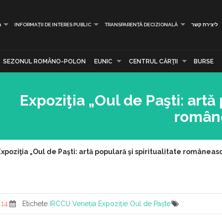
ליצירת קשר
TRANSPARENȚĂ DECIZIONALĂ
INFORMAȚII DE INTERES PUBLIC
מ
SEZONUL ROMÂNO-POLON
EUNIC
CENTRUL CĂRŢII
BURSE
Expoziţia „Oul de Paşti: artă 
române
Expoziţia „Oul de Paşti: artă populară şi spiritualitate românea
14 April 2025
Etichete
IRCCU Veneția
Expoziție
Oul de Paște