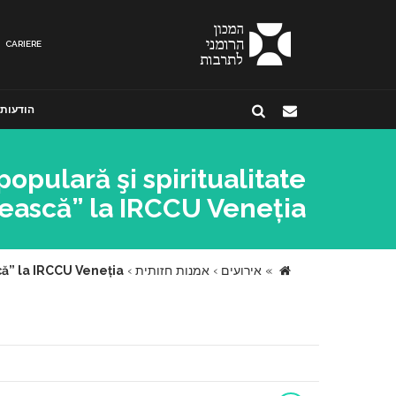
CARIERE
הודעות
populară şi spiritualitate
ască” la IRCCU Veneția
»
אירועים
›
אמנות חזותית
›
scă” la IRCCU Veneția