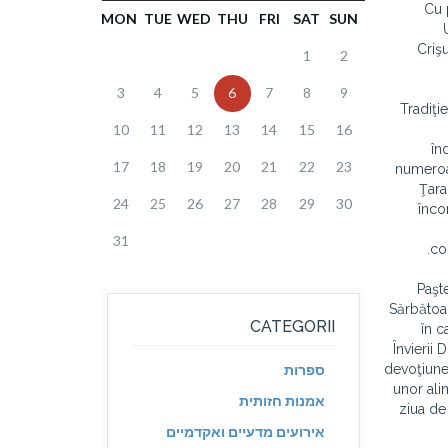
Cu 
MON
TUE
WED
THU
FRI
SAT
SUN
Crişu
1
2
3
4
5
6
7
8
9
Tradiţi
10
11
12
13
14
15
16
în
17
18
19
20
21
22
23
numeroas
Ţara
24
25
26
27
28
29
30
înco
31
co
Paşte
Sărbătoar
CATEGORII
în c
Învierii
devoţiune 
ספרות
unor alim
אמנות חזותית
ziua de
אירועים מדעיים ואקדמיים