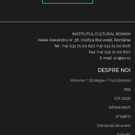
INSTITUTUL CULTURAL ROMÂN
Aleea Alexandru nr. 38, 011824 București, România
Tel.: (+4) 031 71 00 627, (+4) 031 71 00 606
Fax: (+4) 031 71 00 607
E-mail: icr@icr.ro
DESPRE NOI
Misiune / Strategie / Funcţionare
צוות
מבנה ICR
דוחות פעילות
היסטוריה
Declaraţii de avere
Achizitii