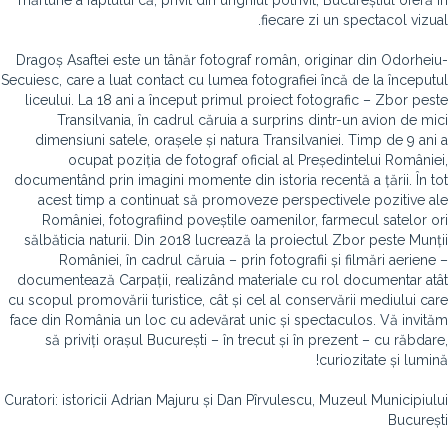
mărturie a faptului că, privit din unghiul potrivit, Bucureștiul oferă în
fiecare zi un spectacol vizual.
Dragoș Asaftei este un tânăr fotograf român, originar din Odorheiu-
Secuiesc, care a luat contact cu lumea fotografiei încă de la începutul
liceului. La 18 ani a început primul proiect fotografic – Zbor peste
Transilvania, în cadrul căruia a surprins dintr-un avion de mici
dimensiuni satele, orașele și natura Transilvaniei. Timp de 9 ani a
ocupat poziția de fotograf oficial al Președintelui României,
documentând prin imagini momente din istoria recentă a țării. În tot
acest timp a continuat să promoveze perspectivele pozitive ale
României, fotografiind poveștile oamenilor, farmecul satelor ori
sălbăticia naturii. Din 2018 lucrează la proiectul Zbor peste Munții
României, în cadrul căruia – prin fotografii și filmări aeriene –
documentează Carpații, realizând materiale cu rol documentar atât
cu scopul promovării turistice, cât și cel al conservării mediului care
face din România un loc cu adevărat unic și spectaculos. Vă invităm
să priviți orașul București – în trecut și în prezent – cu răbdare,
curiozitate și lumină!
Curatori: istoricii Adrian Majuru și Dan Pîrvulescu, Muzeul Municipiului
București