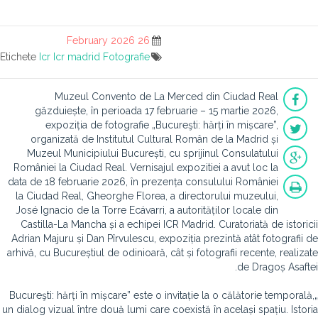
26 February 2026
Etichete
Icr
Icr madrid
Fotografie
Muzeul Convento de La Merced din Ciudad Real
găzduiește, în perioada 17 februarie – 15 martie 2026,
expoziția de fotografie „Bucureşti: hărți în mișcare”,
organizată de Institutul Cultural Român de la Madrid și
Muzeul Municipiului București, cu sprijinul Consulatului
României la Ciudad Real. Vernisajul expozitiei a avut loc la
data de 18 februarie 2026, în prezența consulului României
la Ciudad Real, Gheorghe Florea, a directorului muzeului,
José Ignacio de la Torre Ecávarri, a autorităților locale din
Castilla-La Mancha și a echipei ICR Madrid. Curatoriată de istoricii
Adrian Majuru și Dan Pîrvulescu, expoziția prezintă atât fotografii de
arhivă, cu Bucureștiul de odinioară, cât și fotografii recente, realizate
de Dragoș Asaftei.
„Bucureşti: hărți în mișcare” este o invitație la o călătorie temporală,
un dialog vizual între două lumi care coexistă în același spațiu. Istoria