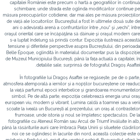
capitalei României este precum o hartă a geografiilor în continuă
schimbare, unde strada este oglinda modificărilor continue pe
măsura preocupărilor cotidiene, dar mai ales pe măsura proiecțiilor
de viață ale locuitorilor. Bucureştiul a fost în ultimele două sute de
ani o adevărată arenă a confruntărilor între „nou” şi „vechi”, între
oraşul oriental care se încăpăţâna să dăinuie şi oraşul modern care
s-a luptat îndelung să prindă contur. Expoziția ilustrează această
tensiune și diferitele perspective asupra Bucreștiului, din perioada
Belle Époque, oglindită în materialul documentar pus la dispoziție
de Muzeul Municipiului București, până la fața actuală a capitalei, în
detaliile sale, surprinsă de fotograful Dragoș Asaftei.
În fotografiile lui Dragoș Asaftei se regăsește, pe de o parte,
atmosfera atemporală a iernilor și a nopților bucureștene ce readuc
la viață parfumul epocii interbelice și grandoarea monumentelor
simbol. Pe de altă parte, expoziția celebrează energia unui oraș
european viu, modern și vibrant. Lumina caldă a toamnei sau a verii
scoate la iveală un București al prezentului, un oraș al contrastelor
frumoase, unde istoria și noul se împletesc spectaculos. De la
fotografiile cu Ateneul Român sau Arcul de Triumf învăluite în alb,
până la răsăriturile aurii care îmbracă Piața Unirii și siluetele clădirilor
noi ce se oglindesc în lacurile din nord, această colecție este o