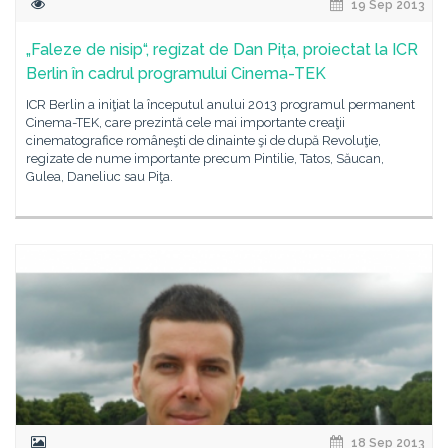
19 Sep 2013
„Faleze de nisip“, regizat de Dan Pița, proiectat la ICR
Berlin în cadrul programului Cinema-TEK
ICR Berlin a iniţiat la începutul anului 2013 programul permanent
Cinema-TEK, care prezintă cele mai importante creaţii
cinematografice româneşti de dinainte şi de după Revoluţie,
regizate de nume importante precum Pintilie, Tatos, Săucan,
Gulea, Daneliuc sau Piţa.
18 Sep 2013