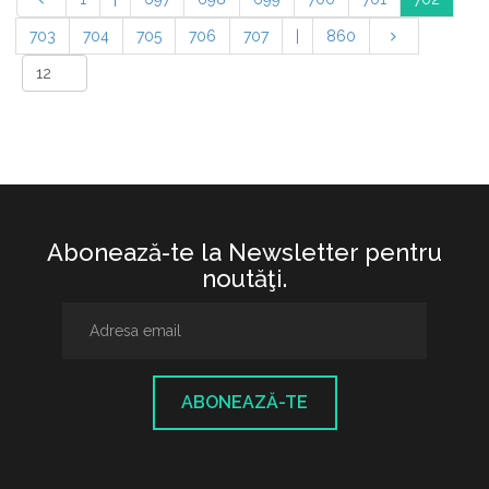
703
704
705
706
707
|
860
Abonează-te la Newsletter pentru
noutăţi.
ABONEAZĂ-TE