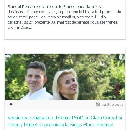
Standul României de la Jocurile Francofoniei de la Nisa,
desfășurate în perioada 7 - 15 septembrie la Nisa, a fost premiat de
organizatori pentru calitatea animațiilor, a concertului și a
personalităților prezente. Au mai fost decernate două asemenea
premii: Coastei
14 Sep 2013
Versiunea muzicală a „Micului Prinţ”, cu Clara Cernat şi
Thierry Huillet, în premieră la Kings Place Festival