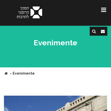
Evenimente
»
Evenimente