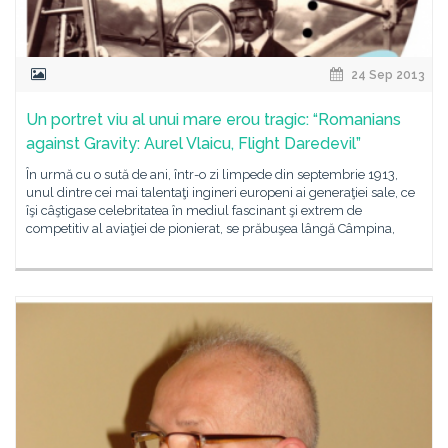
24 Sep 2013
Un portret viu al unui mare erou tragic: “Romanians
against Gravity: Aurel Vlaicu, Flight Daredevil”
În urmă cu o sută de ani, într-o zi limpede din septembrie 1913,
unul dintre cei mai talentaţi ingineri europeni ai generaţiei sale, ce
îşi câştigase celebritatea în mediul fascinant şi extrem de
competitiv al aviaţiei de pionierat, se prăbuşea lângă Câmpina,