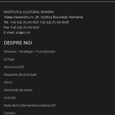
INSTITUTUL CULTURAL ROMÂN
Aleea Alexandru nr. 38, 011824 București, România
Tel.: (+4) 031 71 00 627, (+4) 031 71 00 606
Fax: (+4) 031 71 00 607
E-mail: icr@icr.ro
DESPRE NOI
Misiune / Strategie / Funcţionare
Echipa
Structura ICR
Rapoarte de activitate
Istoric
Declaraţii de avere
Achizitii
Nota de fundamentare cladire ICR
Contact