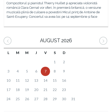
Compozitorul şi pianistul Thierry Huillet şi apreciata violonistă
româncă Clara Cernat vor oferi, în premieră britanică, o versiune
muzicală plină de culoare a povestirii Micul prinţ de Antoine de
Saint-Exupery. Concertul va avea loc pe 14 septembrie și face
AUGUST 2026
L
M
M
J
V
S
D
1
2
3
4
5
6
7
8
9
10
11
12
13
14
15
16
17
18
19
20
21
22
23
24
25
26
27
28
29
30
31