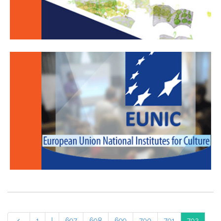
1
|
697
698
699
700
701
702