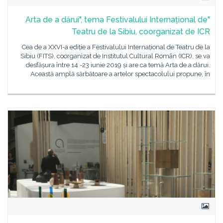
"Arta de a dărui", tema Festivalului Internațional de
Teatru de la Sibiu, coorganizat de ICR
Cea de a XXVI-a ediție a Festivalului Internațional de Teatru de la
Sibiu (FITS), coorganizat de Institutul Cultural Român (ICR), se va
desfășura între 14 -23 iunie 2019 și are ca temă Arta de a dărui.
Această amplă sărbătoare a artelor spectacolului propune, în