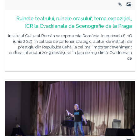
„Ruinele teatrului, ruinele orașului“, tema expoziției
ICR la Cvadrienala de Scenografie de la Praga
Institutul Cultural Român va reprezenta România, în perioada 6-16
iunie 2019, în calitate de partener strategic, alături de instituţii de
prestigiu din Republica Cehă, la cel mai important eveniment
cultural al anului 2019 desfăşurat în ţara de reşedință: Cvadrienala
de