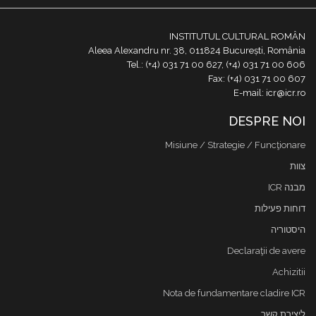
INSTITUTUL CULTURAL ROMÂN
Aleea Alexandru nr. 38, 011824 București, România
Tel.: (+4) 031 71 00 627, (+4) 031 71 00 606
Fax: (+4) 031 71 00 607
E-mail: icr@icr.ro
DESPRE NOI
Misiune / Strategie / Funcţionare
צוות
מבנה ICR
דוחות פעילות
היסטוריה
Declaraţii de avere
Achizitii
Nota de fundamentare cladire ICR
ליצירת קשר