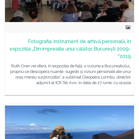
Fotografia, instrument de arhivă personală, în
expoziția „Din impresiile unui călător. București 2009-
2019"
„Ruth Oren ne oferă, în expoziția de față, o viziune a Bucureștiului
propriu ce descoperă nuanțe, sugestii și viziuni personale ale unui
oraș mereu surprinzător”,a subliniat Cleopatra Lorințiu, director
adjunct al ICR Tel Aviv, în data de 27 iunie, cu ocazia