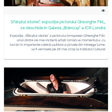
„Sfârşitul istoriei”, expoziţia pictorului Gheorghe Fikl,
se deschide în Galeria „Brâncuşi” a ICR Londra
Expoziţia „Sfârşitul istoriei” a pictorului timişorean Gheorghe Fikl,
unul dintre cei mai incitanți artiști români ai momentului, cu
lucrări în importante colecții publice și private din întreaga lume,
va fi vernisată pe 28 mai 2019 la Institutul Cultural