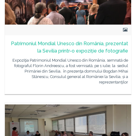
Patrimoniul Mondial Unesco din România, prezentat
la Sevilia printr-o expoziție de fotografie
Expoziţia Patrimoniul Mondial Unesco din România, semnată de
fotograful Florin Andreescu, a fost vernisată, pe 1 iulie, la sediul
Primăriei din Sevilia, în prezenţa domnului Bogdan Mihai
Stănescu, Consulul general al României la Sevilia, și a
reprezentanţilor