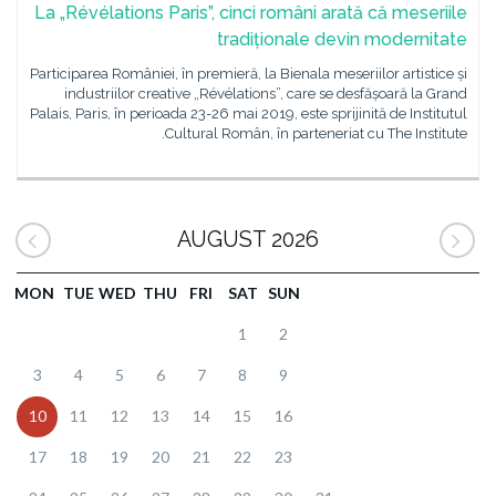
La „Révélations Paris”, cinci români arată că meseriile
tradiționale devin modernitate
Participarea României, în premieră, la Bienala meseriilor artistice și
industriilor creative „Révélations”, care se desfășoară la Grand
Palais, Paris, în perioada 23-26 mai 2019, este sprijinită de Institutul
Cultural Român, în parteneriat cu The Institute.
AUGUST 2026
MON
TUE
WED
THU
FRI
SAT
SUN
1
2
3
4
5
6
7
8
9
10
11
12
13
14
15
16
17
18
19
20
21
22
23