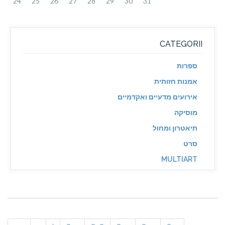
24
25
26
27
28
29
30
31
CATEGORII
ספרות
אמנות חזותית
אירועים מדעיים ואקדמיים
מוסיקה
תיאטרון ומחול
סרט
MULTIART