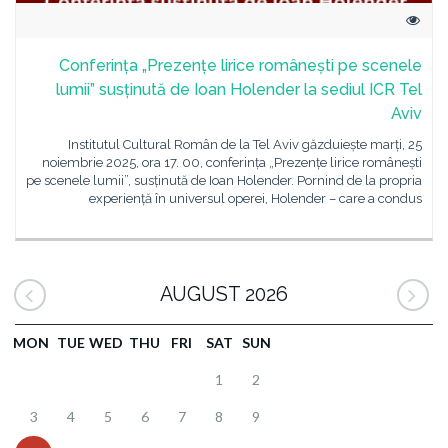
Conferința „Prezențe lirice românești pe scenele
lumii” susținută de Ioan Holender la sediul ICR Tel
Aviv
Institutul Cultural Român de la Tel Aviv găzduiește marți, 25
noiembrie 2025, ora 17. 00, conferința „Prezențe lirice românești
pe scenele lumii”, susținută de Ioan Holender. Pornind de la propria
experiență în universul operei, Holender – care a condus
AUGUST 2026
MON
TUE
WED
THU
FRI
SAT
SUN
1
2
3
4
5
6
7
8
9