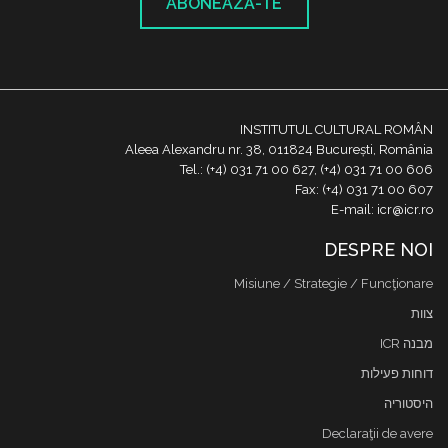
ABONEAZĂ-TE
INSTITUTUL CULTURAL ROMÂN
Aleea Alexandru nr. 38, 011824 București, România
Tel.: (+4) 031 71 00 627, (+4) 031 71 00 606
Fax: (+4) 031 71 00 607
E-mail: icr@icr.ro
DESPRE NOI
Misiune / Strategie / Funcţionare
צוות
מבנה ICR
דוחות פעילות
היסטוריה
Declaraţii de avere