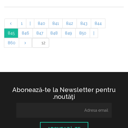
1
|
840
841
842
843
844
845
846
847
848
849
850
|
860
Abonează-te la Newsletter pentru
noutăţi.