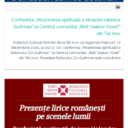
Conferința „Moștenirea spirituală a dinastiei rabinice
Guttman” la Centrul comunitar „Beit Yaakov Yosef”
din Tel Aviv
Institutul Cultural Român de la Tel Aviv va organiza miercuri, 17
decembrie 2025, la ora 17. 00, conferința „Moștenirea spirituală a
Rabinului Zvi Guttman” la Centrul comunitar „Beit Yaakov Yosef”
din Tel Aviv. Povestea Rabinului Zvi Guttman este una dintre