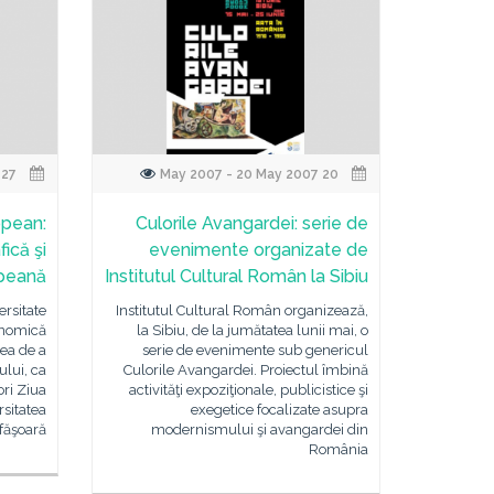
27 May 2007 - 27 May 2007
20 May 2007 - 20 May 2007
opean:
Culorile Avangardei: serie de
ică şi
evenimente organizate de
peană
Institutul Cultural Român la Sibiu
ersitate
Institutul Cultural Român organizează,
onomică
la Sibiu, de la jumătatea lunii mai, o
ea de a
serie de evenimente sub genericul
ului, ca
Culorile Avangardei. Proiectul îmbină
ori Ziua
activităţi expoziţionale, publicistice şi
rsitatea
exegetice focalizate asupra
făşoară
modernismului şi avangardei din
România