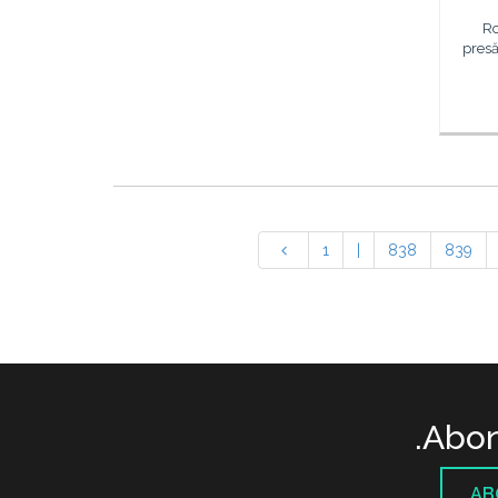
Ro
presă
1
|
838
839
Abon
AB