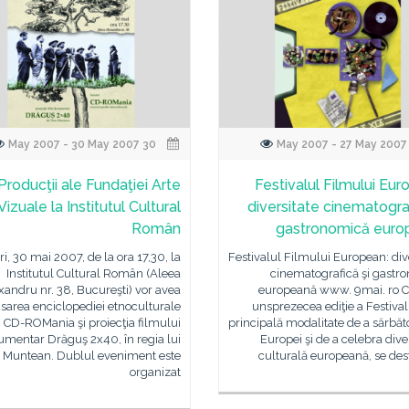
30 May 2007 - 30 May 2007
Producţii ale Fundaţiei Arte
Festivalul Filmului Eur
Vizuale la Institutul Cultural
diversitate cinematograf
Român
gastronomică euro
i, 30 mai 2007, de la ora 17,30, la
Festivalul Filmului European: div
Institutul Cultural Român (Aleea
cinematografică şi gastr
xandru nr. 38, Bucureşti) vor avea
europeană www. 9mai. ro C
nsarea enciclopediei etnoculturale
unsprezecea ediţie a Festival
CD-ROMania şi proiecţia filmului
principală modalitate de a sărbăt
mentar Drăguş 2x40, în regia lui
Europei şi de a celebra dive
s Muntean. Dublul eveniment este
culturală europeană, se des
organizat