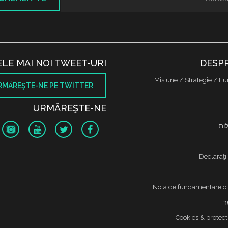
ELE MAI NOI TWEET-URI
DESPR
Misiune / Strategie / Fu
RMĂREŞTE-NE PE TWITTER
URMĂREŞTE-NE
לות
Declaraţi
Nota de fundamentare cl
ר
Cookies & protect