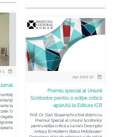
1 Mar 2007 - 15 May 2007
27 Apr 2007
 Jurnal
Premiu special al Uniunii
unităţi
Scriitorilor pentru o ediţie critică
entanţii
apărută la Editura ICR
 parte la
izate. O
Prof. Dr. Dan Sluşanschi a fost distins cu
e legată
Premiul Special al Uniunii Scriitorilor
tegrarea
pentru ediţia critică a lucrării Descriptio
opeană,
Antiqui Et Hodierni Status Moldaviae/
Descrierea stării de odinioară şi de astăzi