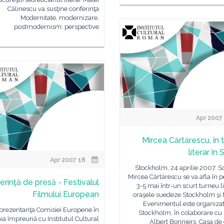
Călinescu va susţine conferinţa
Modernitate, modernizare,
postmodernism: perspective
Mircea Cărtărescu, în 
literar în
18 Apr 2007
Stockholm, 24 aprilie 2007. Sc
Mircea Cărtărescu se va afla în 
rinţă de presă - Festivalul
3-5 mai într-un scurt turneu li
Filmului European
oraşele suedeze Stockholm şi
Evenimentul este organizat
prezentanţa Comisiei Europene în
Stockholm, în colaborare cu 
a împreună cu Institutul Cultural
Albert Bonniers, Casa de