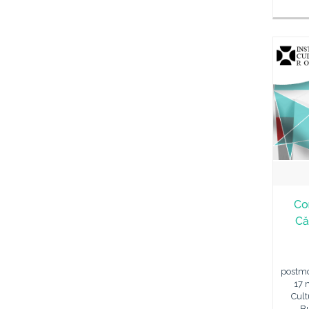
Co
Că
postmo
17 m
Cult
Bu