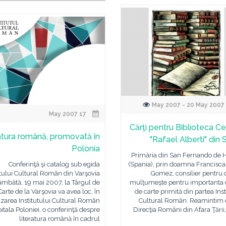
17 May 2007
Cărţi pentru Biblioteca Ce
atura română, promovată în
"Rafael Alberti" din 
Polonia
Primăria din San Fernando de 
Conferinţă şi catalog sub egida
(Spania), prin doamna Francisca
utului Cultural Român din Varşovia
Gomez, consilier pentru 
âmbătă, 19 mai 2007, la Târgul de
mulţumeşte pentru importanta 
Carte de la Varşovia va avea loc, în
de carte primită din partea Inst
zarea Institutului Cultural Român
Cultural Român. Reamintim c
itala Poloniei, o conferinţă despre
Direcţia Români din Afara Ţării,
literatura română în cadrul