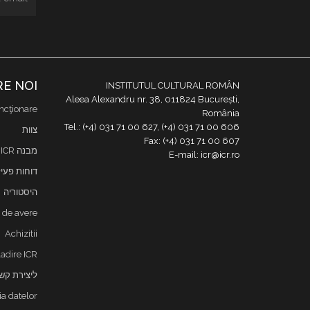
E NOI
INSTITUTUL CULTURAL ROMÂN
Aleea Alexandru nr. 38, 011824 București,
ncţionare
România
Tel.: (+4) 031 71 00 627, (+4) 031 71 00 606
צוות
Fax: (+4) 031 71 00 607
מבנה ICR
E-mail: icr@icr.ro
דוחות פעי
היסטוריה
i de avere
Achizitii
adire ICR
ליצירת קש
ia datelor