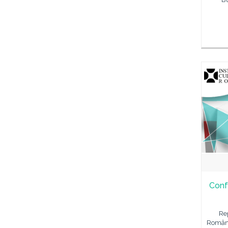
Confe
Re
Români