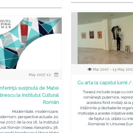
12 May 2007
Cu arta la capătul lumii /
nferinţă susţinută de Matei
Traseul include oraşe cu com
linescu la Institutul Cultural
româneşti puternice, reprez
Român
acestora fiind invitaţi să ia
întâlnirile şi dezbaterile organ
Modernitate, modernizare,
motivaţie a acestei iniţiative est
dernism: perspective actuale Joi,
de faptul că, odată cu in
ai 2007, de la ora 18, la Institutul
României în Uniunea Eur
ural Român (Aleea Alexandru 38,
cureşti) teoreticianul literar Matei