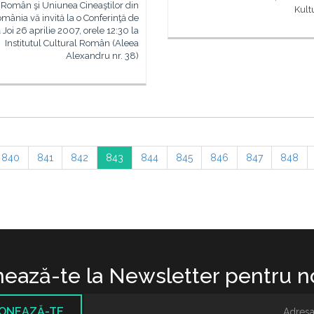
Român şi Uniunea Cineaştilor din
Kult
mânia vă invită la o Conferinţă de
 Joi 26 aprilie 2007, orele 12:30 la
Institutul Cultural Român (Aleea
Alexandru nr. 38)
840
841
842
843
844
845
846
847
848
ează-te la Newsletter pentru no
ONEAZĂ-TE