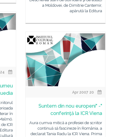
a Moldovei, de Dimitrie Cantemir,
apărută la Editura
24 Apr 2007
turneu
 Suedia
20 Apr 2007
riitorul
"Suntem din nou europeni" -
perioada
conferinţă la ICR Viena
terar în
 Malmö.
Aura cumva mitică a profesiei de scriitor
 de ICR
continuă să fascineze în România, a
Editura
declarat Tania Radu la ICR Viena. Prima
 cultură