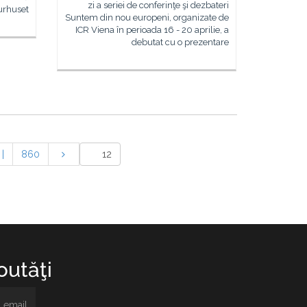
zi a seriei de conferinţe şi dezbateri
urhuset
Suntem din nou europeni, organizate de
ICR Viena în perioada 16 - 20 aprilie, a
debutat cu o prezentare
|
860
utăţi.