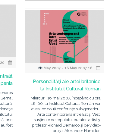
20 May 2007 - 20 May 2007
16 May 2007 - 16 May 2007
ntrală
Personalităţi ale artei britanice
Spania
la Institutul Cultural Român
Henares
 Bernal
Miercuri, 16 mai 2007, începând cu ora
cultură,
18. 00, la Institutul Cultural Român vor
donaţie
avea loc două conferinţe sub genericul
itutului
Arta contemporană între Est şi Vest,
ă, prin
susţinute de reputatul curator, artist şi
 au fost
profesor Richard Demarco şi de video-
artiştii Alexander Hamilton