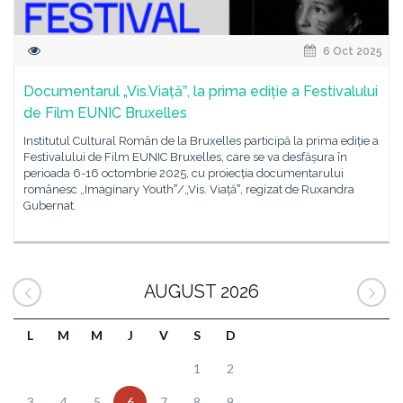
6 Oct 2025
Documentarul „Vis.Viațăˮ, la prima ediție a Festivalului
de Film EUNIC Bruxelles
Institutul Cultural Român de la Bruxelles participă la prima ediție a
Festivalului de Film EUNIC Bruxelles, care se va desfășura în
perioada 6-16 octombrie 2025, cu proiecția documentarului
românesc „Imaginary Youthˮ/„Vis. Viațăˮ, regizat de Ruxandra
Gubernat.
AUGUST 2026
L
M
M
J
V
S
D
1
2
3
4
5
6
7
8
9