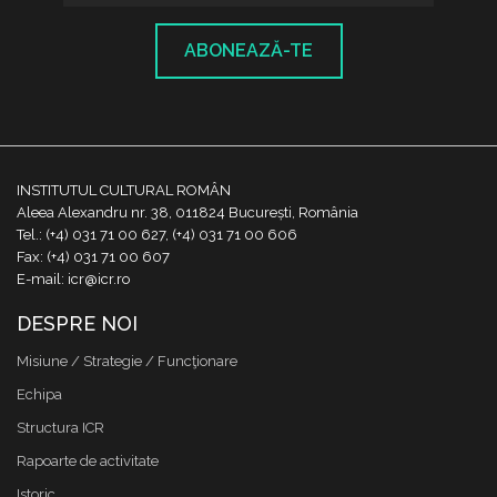
ABONEAZĂ-TE
INSTITUTUL CULTURAL ROMÂN
Aleea Alexandru nr. 38, 011824 București, România
Tel.: (+4) 031 71 00 627, (+4) 031 71 00 606
Fax: (+4) 031 71 00 607
E-mail: icr@icr.ro
DESPRE NOI
Misiune / Strategie / Funcţionare
Echipa
Structura ICR
Rapoarte de activitate
Istoric