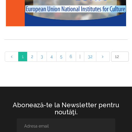
1
2
3
4
5
6
|
32
Abonează-te la Newsletter pentru
noutăţi.