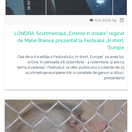
29 Oct 2020
LONDRA. Scurtmetrajul „Exterior in izolare”, regizat
de Matei Branea, prezentat la Festivalul „In short,
Europe”
Cea de-a II-a ediție a Festivalului„In short, Europe” va avea loc
online, în perioada 28 octombrie - 4 noiembrie, și are ca
temă„Evadarea”. Festivalul va oferi publicului o colecție de 15
scurtmetraje europene într-o varietate de genuri și stiluri,
prezentând