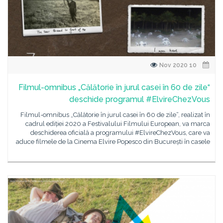
10 Nov 2020
Filmul-omnibus „Călătorie în jurul casei în 60 de zile“
deschide programul #ElvireChezVous
Filmul-omnibus „Călătorie în jurul casei în 60 de zile“, realizat în
cadrul ediției 2020 a Festivalului Filmului European, va marca
deschiderea oficială a programului #ElvireChezVous, care va
aduce filmele de la Cinema Elvire Popesco din București în casele