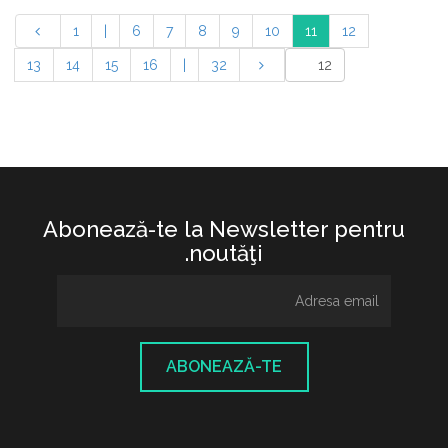
1
|
6
7
8
9
10
11
12
13
14
15
16
|
32
Abonează-te la Newsletter pentru
noutăţi.
ABONEAZĂ-TE