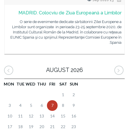
23 Sep 2020
MADRID. Colocviu de Ziua Europeană a Limbilor
O serie de evenimente dedicate sărbătoririi Zilei Europene a
Limbilor sunt organizate in perioada 23-25 septembrie 2020, de
Institutul Cultural Român de la Madrid, în colaborare cu reţeaua
EUNIC Spania şi cu sprijinul Reprezentanţei Comisiei Europene în
Spania.
AUGUST 2026
MON
TUE
WED
THU
FRI
SAT
SUN
1
2
3
4
5
6
7
8
9
10
11
12
13
14
15
16
17
18
19
20
21
22
23