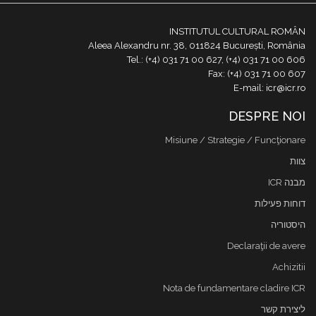
INSTITUTUL CULTURAL ROMÂN
Aleea Alexandru nr. 38, 011824 București, România
Tel.: (+4) 031 71 00 627, (+4) 031 71 00 606
Fax: (+4) 031 71 00 607
E-mail: icr@icr.ro
DESPRE NOI
Misiune / Strategie / Funcţionare
צוות
מבנה ICR
דוחות פעילות
היסטוריה
Declaraţii de avere
Achizitii
Nota de fundamentare cladire ICR
ליצירת קשר