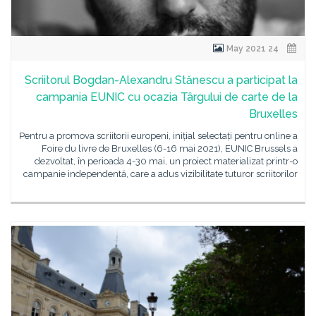
24 May 2021
Scriitorul Bogdan-Alexandru Stănescu a participat la
campania EUNIC cu ocazia Târgului de carte de la
Bruxelles
Pentru a promova scriitorii europeni, inițial selectați pentru online a
Foire du livre de Bruxelles (6-16 mai 2021), EUNIC Brussels a
dezvoltat, în perioada 4-30 mai, un proiect materializat printr-o
campanie independentă, care a adus vizibilitate tuturor scriitorilor