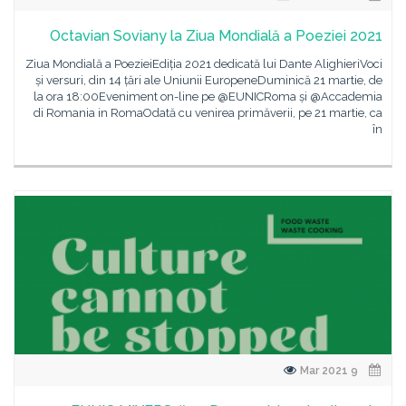
Octavian Soviany la Ziua Mondială a Poeziei 2021
Ziua Mondială a PoezieiEdiția 2021 dedicată lui Dante AlighieriVoci
și versuri, din 14 țări ale Uniunii EuropeneDuminică 21 martie, de
la ora 18:00Eveniment on-line pe @EUNICRoma și @Accademia
di Romania in RomaOdată cu venirea primăverii, pe 21 martie, ca
în
9 Mar 2021