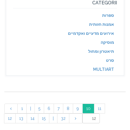
CATEGORII
ספרות
אמנות חזותית
אירועים מדעיים ואקדמיים
מוסיקה
תיאטרון ומחול
סרט
MULTIART
1
|
5
6
7
8
9
10
11
12
13
14
15
|
32