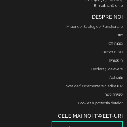
E-mail: icr@icr.ro
DESPRE NOI
Misiune / Strategie / Funcţionare
צוות
מבנה ICR
דוחות פעילות
היסטוריה
Declaraţii de avere
Achizitii
Nota de fundamentare cladire ICR
ליצירת קשר
Cookies & protectia datelor
CELE MAI NOI TWEET-URI