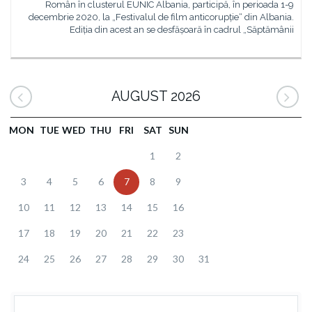
Român în clusterul EUNIC Albania, participă, în perioada 1-9
decembrie 2020, la „Festivalul de film anticorupție“ din Albania.
Ediția din acest an se desfășoară în cadrul „Săptămânii
AUGUST 2026
MON
TUE
WED
THU
FRI
SAT
SUN
1
2
3
4
5
6
7
8
9
10
11
12
13
14
15
16
17
18
19
20
21
22
23
24
25
26
27
28
29
30
31