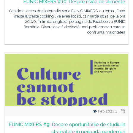
EUNIC MIXERS #10: Despre risipa de alimente
Cea de-a zecea dezbatere din seria EUNIC MIXERS, cu tema „Food
waste & waste cooking“, va avea loc joi, 11 martie 2021, de la ora
20:00, în limba engleză, pe pagina de Facebook a EUNIC
România. Discuția va fi dedicată unei probleme cu care se
confruntă majoritatea
1 Feb 2021
EUNIC MIXERS #9: Despre oportunitățile de studiu în
străinătate în perioada pandemiei