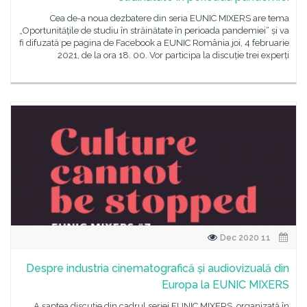
Cea de-a noua dezbatere din seria EUNIC MIXERS are tema
„Oportunitățile de studiu în străinătate în perioada pandemiei“ și va
fi difuzată pe pagina de Facebook a EUNIC România joi, 4 februarie
2021, de la ora 18. 00. Vor participa la discuție trei experți
11 Dec 2020
Despre industria cinematografică și audiovizuală din
Europa la EUNIC MIXERS
A șaptea discuție din cadrul seriei EUNIC MIXERS, organizată în