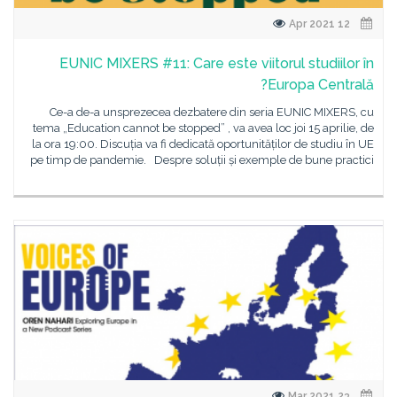
12 Apr 2021
EUNIC MIXERS #11: Care este viitorul studiilor în
Europa Centrală?
Ce-a de-a unsprezecea dezbatere din seria EUNIC MIXERS, cu
tema „Education cannot be stopped” , va avea loc joi 15 aprilie, de
la ora 19:00. Discuția va fi dedicată oportunităților de studiu în UE
pe timp de pandemie. Despre soluții și exemple de bune practici
23 Mar 2021