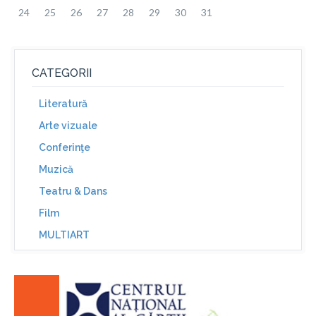
24
25
26
27
28
29
30
31
CATEGORII
Literatură
Arte vizuale
Conferinţe
Muzică
Teatru & Dans
Film
MULTIART