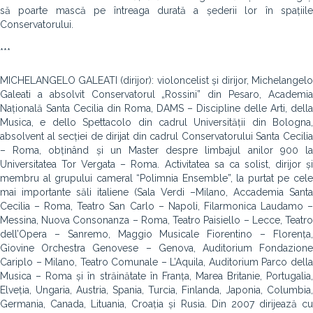
să poarte mască pe întreaga durată a șederii lor în spațiile
Conservatorului.
***
MICHELANGELO GALEATI (dirijor): violoncelist și dirijor, Michelangelo
Galeati a absolvit Conservatorul „Rossini” din Pesaro, Academia
Națională Santa Cecilia din Roma, DAMS – Discipline delle Arti, della
Musica, e dello Spettacolo din cadrul Universității din Bologna,
absolvent al secției de dirijat din cadrul Conservatorului Santa Cecilia
– Roma, obținând și un Master despre limbajul anilor 900 la
Universitatea Tor Vergata – Roma. Activitatea sa ca solist, dirijor și
membru al grupului cameral “Polimnia Ensemble”, la purtat pe cele
mai importante săli italiene (Sala Verdi –Milano, Accademia Santa
Cecilia – Roma, Teatro San Carlo – Napoli, Filarmonica Laudamo –
Messina, Nuova Consonanza – Roma, Teatro Paisiello – Lecce, Teatro
dell’Opera – Sanremo, Maggio Musicale Fiorentino – Florența,
Giovine Orchestra Genovese – Genova, Auditorium Fondazione
Cariplo – Milano, Teatro Comunale – L’Aquila, Auditorium Parco della
Musica – Roma și în străinătate în Franța, Marea Britanie, Portugalia,
Elveția, Ungaria, Austria, Spania, Turcia, Finlanda, Japonia, Columbia,
Germania, Canada, Lituania, Croația și Rusia. Din 2007 dirijează cu