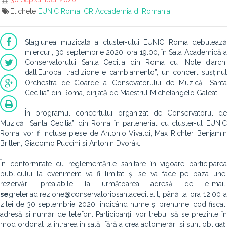
Etichete
EUNIC
Roma
ICR
Accademia di Romania
Stagiunea muzicală a cluster-ului EUNIC Roma debutează
miercuri, 30 septembrie 2020, ora 19:00, în Sala Academică a
Conservatorului Santa Cecilia din Roma cu “Note d’archi
dall’Europa, tradizione e cambiamento”, un concert susținut
Orchestra de Coarde a Consevatorului de Muzică „Santa
Cecilia” din Roma, dirijată de Maestrul Michelangelo Galeati.
În programul concertului organizat de Conservatorul de
Muzică “Santa Cecilia” din Roma în parteneriat cu cluster-ul EUNIC
Roma, vor fi incluse piese de Antonio Vivaldi, Max Richter, Benjamin
Britten, Giacomo Puccini și Antonin Dvorák.
În conformitate cu reglementările sanitare în vigoare participarea
publicului la eveniment va fi limitat și se va face pe baza unei
rezervări prealabile la următoarea adresă de e-mail:
se
greteriadirezione@conservatoriosantacecilia.it, până la ora 12:00 a
zilei de 30 septembrie 2020, indicând nume și prenume, cod fiscal,
adresă și număr de telefon. Participanții vor trebui să se prezinte în
mod ordonat la intrarea în sală, fără a crea aglomerări și sunt obligați