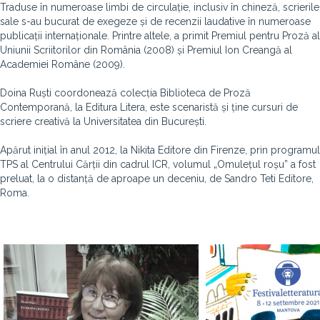
Traduse în numeroase limbi de circulație, inclusiv în chineză, scrierile
sale s-au bucurat de exegeze și de recenzii laudative în numeroase
publicații internaționale. Printre altele, a primit Premiul pentru Proză al
Uniunii Scriitorilor din România (2008) și Premiul Ion Creangă al
Academiei Române (2009).
Doina Ruști coordonează colecția Biblioteca de Proză
Contemporană, la Editura Litera, este scenaristă și ține cursuri de
scriere creativă la Universitatea din București.
Apărut inițial în anul 2012, la Nikita Editore din Firenze, prin programul
TPS al Centrului Cărții din cadrul ICR, volumul „Omulețul roșu” a fost
preluat, la o distanță de aproape un deceniu, de Sandro Teti Editore,
Roma.