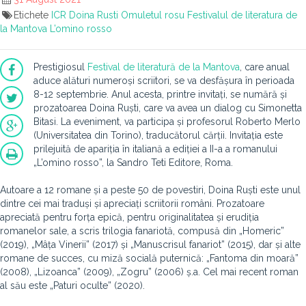
Etichete
ICR
Doina Rusti
Omuletul rosu
Festivalul de literatura de
la Mantova
L’omino rosso
Prestigiosul
Festival de literatură de la Mantova
, care anual
aduce alături numeroși scriitori, se va desfășura în perioada
8-12 septembrie. Anul acesta, printre invitați, se numără și
prozatoarea Doina Ruști, care va avea un dialog cu Simonetta
Bitasi. La eveniment, va participa și profesorul Roberto Merlo
(Universitatea din Torino), traducătorul cărții. Invitația este
prilejuită de apariția în italiană a ediției a II-a a romanului
„L’omino rosso”, la Sandro Teti Editore, Roma.
Autoare a 12 romane și a peste 50 de povestiri, Doina Ruști este unul
dintre cei mai traduși și apreciați scriitorii români. Prozatoare
apreciată pentru forța epică, pentru originalitatea și erudiția
romanelor sale, a scris trilogia fanariotă, compusă din „Homeric”
(2019), „Mâța Vinerii” (2017) și „Manuscrisul fanariot” (2015), dar și alte
romane de succes, cu miză socială puternică: „Fantoma din moară”
(2008), „Lizoanca” (2009), „Zogru” (2006) ș.a. Cel mai recent roman
al său este „Paturi oculte” (2020).