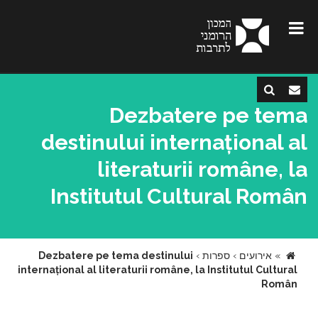
Dezbatere pe tema
destinului internațional al
literaturii române, la
Institutul Cultural Român
»
אירועים
›
ספרות
›
Dezbatere pe tema destinului
internațional al literaturii române, la Institutul Cultural
Român