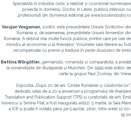
Specialistă în industria cărții, a realizat și coordonat numeroase
proiecte în domeniu. Doctor în Litere, publică interviuri cu
profesioniști din domeniul editorial pe www.bookindustry.ro.
Varujan Vosganian,
scriitor, este președintele Uniunii Scriitorilor din
România și, de asemenea, președintele Uniunii Armenilor din
România. A deținut mai multe funcții publice, printre care pe cea de
ministru al economiei și al finanțelor. Volumele sale literare au fost
recompensate cu premii și traduse în peste douăzeci de limbi.
Bettina Wörgötter,
germanistă, romanistă și comparatistă, a predat
la universitățile din Budapesta și München. Din 1999 este editor de
carte la grupul Paul Zsolnay din Viena.
Expoziția „După 20 de ani. Cărțile României și călătoriile lor”,
dedicată celei de-a 20-a aniversări a programului de finanțare
Translation and Publication Support (TPS) și curatoriată de arh. Emil
Ivănescu și Simina Filat, a fost inaugurată astăzi, 5 martie, la Sala Mare
a ICR și poate fi vizitată până pe 5 aprilie, zilnic, între orele 10.00-
19.00.