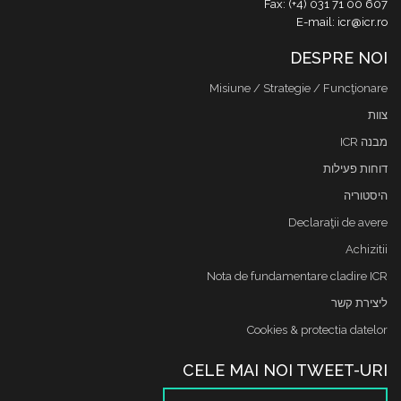
Fax: (+4) 031 71 00 607
E-mail: icr@icr.ro
DESPRE NOI
Misiune / Strategie / Funcţionare
צוות
מבנה ICR
דוחות פעילות
היסטוריה
Declaraţii de avere
Achizitii
Nota de fundamentare cladire ICR
ליצירת קשר
Cookies & protectia datelor
CELE MAI NOI TWEET-URI