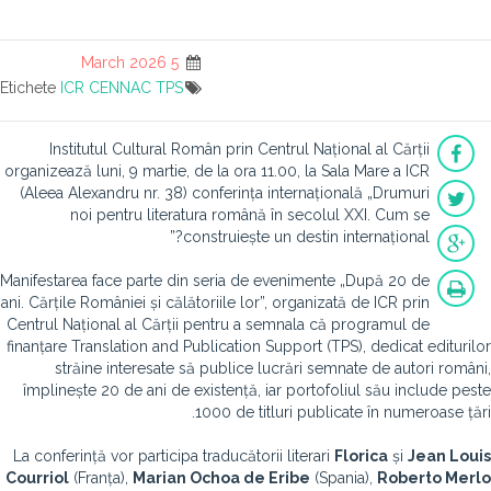
5 March 2026
Etichete
ICR
CENNAC
TPS
Institutul Cultural Român prin Centrul Național al Cărții
organizează luni, 9 martie, de la ora 11.00, la Sala Mare a ICR
(Aleea Alexandru nr. 38) conferința internațională „Drumuri
noi pentru literatura română în secolul XXI. Cum se
construiește un destin internațional?”
Manifestarea face parte din seria de evenimente „După 20 de
ani. Cărțile României și călătoriile lor”, organizată de ICR prin
Centrul Național al Cărții pentru a semnala că programul de
finanțare Translation and Publication Support (TPS), dedicat editurilor
străine interesate să publice lucrări semnate de autori români,
împlinește 20 de ani de existență, iar portofoliul său include peste
1000 de titluri publicate în numeroase țări.
La conferință vor participa traducătorii literari
Florica
și
Jean Louis
Courriol
(Franța),
Marian Ochoa de Eribe
(Spania),
Roberto Merlo