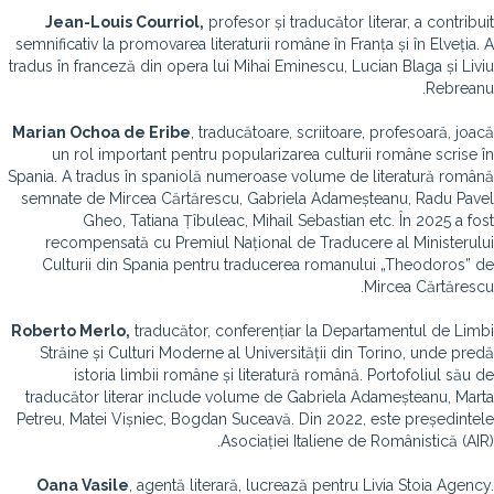
Jean-Louis Courriol,
profesor și traducător literar, a contribuit
semnificativ la promovarea literaturii române în Franța și în Elveția. A
tradus în franceză din opera lui Mihai Eminescu, Lucian Blaga și Liviu
Rebreanu.
Marian Ochoa de Eribe
, traducătoare, scriitoare, profesoară, joacă
un rol important pentru popularizarea culturii române scrise în
Spania. A tradus în spaniolă numeroase volume de literatură română
semnate de Mircea Cărtărescu, Gabriela Adameșteanu, Radu Pavel
Gheo, Tatiana Țîbuleac, Mihail Sebastian etc. În 2025 a fost
recompensată cu Premiul Național de Traducere al Ministerului
Culturii din Spania pentru traducerea romanului „Theodoros” de
Mircea Cărtărescu.
Roberto Merlo,
traducător, conferențiar la Departamentul de Limbi
Străine și Culturi Moderne al Universității din Torino, unde predă
istoria limbii române și literatură română. Portofoliul său de
traducător literar include volume de Gabriela Adameșteanu, Marta
Petreu, Matei Vișniec, Bogdan Suceavă. Din 2022, este președintele
Asociației Italiene de Românistică (AIR).
Oana Vasile
, agentă literară, lucrează pentru Livia Stoia Agency.