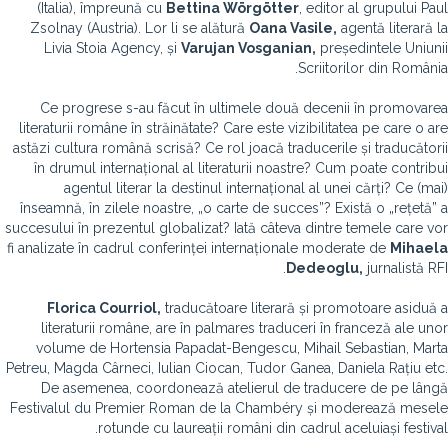
(Italia), împreună cu
Bettina Wörgötter
, editor al grupului Paul
Zsolnay (Austria). Lor li se alătură
Oana Vasile,
agentă literară la
Livia Stoia Agency, și
Varujan Vosganian,
președintele Uniunii
Scriitorilor din România.
Ce progrese s-au făcut în ultimele două decenii în promovarea
literaturii române în străinătate? Care este vizibilitatea pe care o are
astăzi cultura română scrisă? Ce rol joacă traducerile și traducătorii
în drumul internațional al literaturii noastre? Cum poate contribui
agentul literar la destinul internațional al unei cărți? Ce (mai)
înseamnă, în zilele noastre, „o carte de succes”? Există o „rețetă” a
succesului în prezentul globalizat? Iată câteva dintre temele care vor
fi analizate în cadrul conferinței internaționale moderate de
Mihaela
Dedeoglu,
jurnalistă RFI.
Florica Courriol,
traducătoare literară și promotoare asiduă a
literaturii române, are în palmares traduceri în franceză ale unor
volume de Hortensia Papadat-Bengescu, Mihail Sebastian, Marta
Petreu, Magda Cârneci, Iulian Ciocan, Tudor Ganea, Daniela Rațiu etc.
De asemenea, coordonează atelierul de traducere de pe lângă
Festivalul du Premier Roman de la Chambéry și moderează mesele
rotunde cu laureații români din cadrul aceluiași festival.