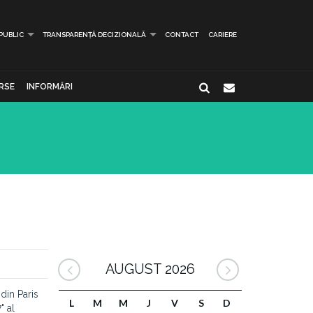
 PUBLIC
TRANSPARENȚĂ DECIZIONALĂ
CONTACT
CARIERE
RSE
INFORMĂRI
AUGUST 2026
din Paris
L
M
M
J
V
S
D
" al