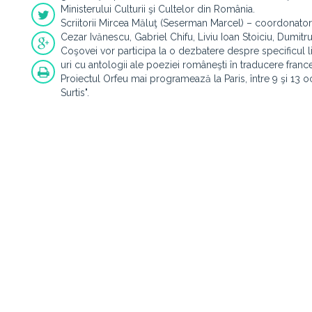
Ministerului Culturii şi Cultelor din România.
Scriitorii Mircea Măluţ (Seserman Marcel) – coordonator
Cezar Ivănescu, Gabriel Chifu, Liviu Ioan Stoiciu, Dumitru 
Coşovei vor participa la o dezbatere despre specificul 
uri cu antologii ale poeziei româneşti în traducere franc
Proiectul Orfeu mai programează la Paris, între 9 şi 13 o
Surtis".