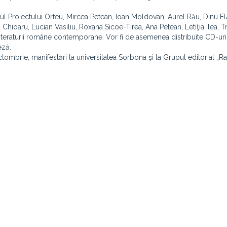
ul Proiectului Orfeu, Mircea Petean, Ioan Moldovan, Aurel Rău, Dinu 
Chioaru, Lucian Vasiliu, Roxana Sicoe-Tirea, Ana Petean, Letiţia Ilea, Tr
literaturii române contemporane. Vor fi de asemenea distribuite CD-ur
eză.
ctombrie, manifestări la universitatea Sorbona şi la Grupul editorial „R