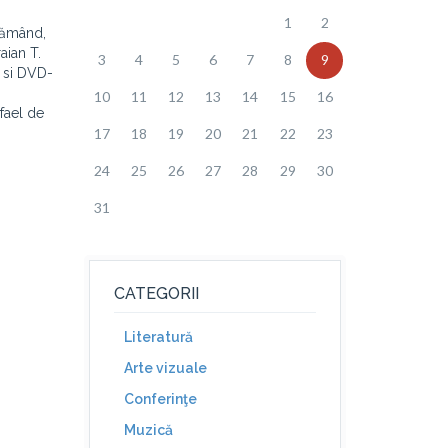
1
2
Flămând,
aian T.
3
4
5
6
7
8
9
i si DVD-
10
11
12
13
14
15
16
afael de
17
18
19
20
21
22
23
24
25
26
27
28
29
30
31
CATEGORII
Literatură
Arte vizuale
Conferinţe
Muzică