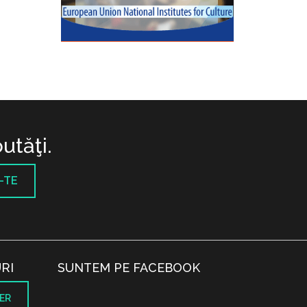
utăţi.
-TE
RI
SUNTEM PE FACEBOOK
ER