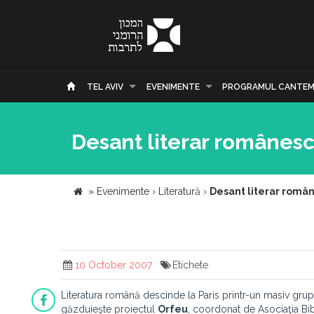
TEL AVIV
EVENIMENTE
PROGRAMUL CANTEM
Desant literar românesc 
»
Evenimente
›
Literatură
›
Desant literar român
10 October 2007
Etichete
Literatura română descinde la Paris printr-un masiv grup d
găzduieşte proiectul
Orfeu
, coordonat de Asociaţia Bib