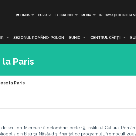
LIMBA
CURSURI
DESPRE NOI
MEDIA
INFORMAȚII DE INTERES
IR
SEZONUL ROMÂNO-POLON
EUNIC
CENTRUL CĂRŢII
BU
la Paris
esc la Paris
e scriitori. Miercuri 10 octombrie, orele 19, Institutul Cultural Român 
liopolis din Bistriţa-Năsăud şi finanţat de programul „Promocult 2007