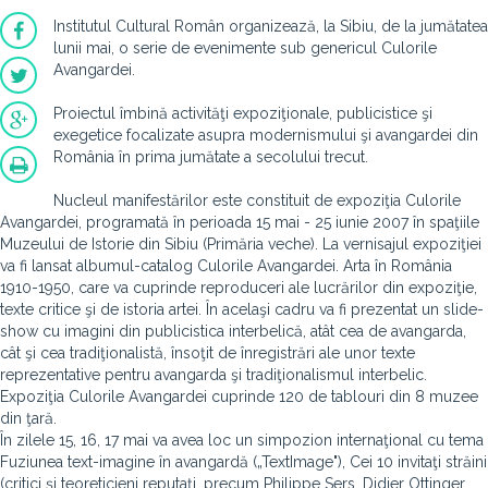
Institutul Cultural Român organizează, la Sibiu, de la jumătatea
lunii mai, o serie de evenimente sub genericul Culorile
Avangardei.
Proiectul îmbină activităţi expoziţionale, publicistice şi
exegetice focalizate asupra modernismului şi avangardei din
România în prima jumătate a secolului trecut.
Nucleul manifestărilor este constituit de expoziţia Culorile
Avangardei, programată în perioada 15 mai - 25 iunie 2007 în spaţiile
Muzeului de Istorie din Sibiu (Primăria veche). La vernisajul expoziţiei
va fi lansat albumul-catalog Culorile Avangardei. Arta în România
1910-1950, care va cuprinde reproduceri ale lucrărilor din expoziţie,
texte critice şi de istoria artei. În acelaşi cadru va fi prezentat un slide-
show cu imagini din publicistica interbelică, atât cea de avangarda,
cât şi cea tradiţionalistă, însoţit de înregistrări ale unor texte
reprezentative pentru avangarda şi tradiţionalismul interbelic.
Expoziţia Culorile Avangardei cuprinde 120 de tablouri din 8 muzee
din ţară.
În zilele 15, 16, 17 mai va avea loc un simpozion internaţional cu tema
Fuziunea text-imagine în avangardă („TextImage"), Cei 10 invitaţi străini
(critici şi teoreticieni reputaţi, precum Philippe Sers, Didier Ottinger,