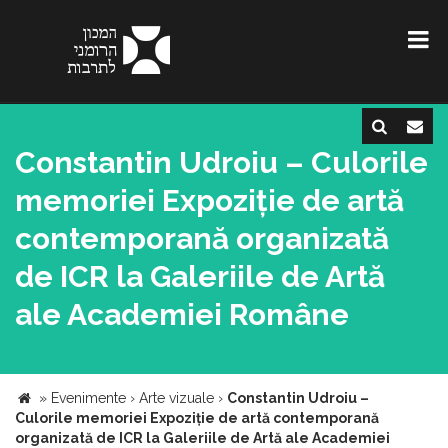
Constantin Udroiu – Culorile
memoriei Expoziție de artă
contemporană organizată
de ICR la Galeriile de Artă
ale Academiei Române
»
Evenimente
›
Arte vizuale
›
Constantin Udroiu –
Culorile memoriei Expoziție de artă contemporană
organizată de ICR la Galeriile de Artă ale Academiei