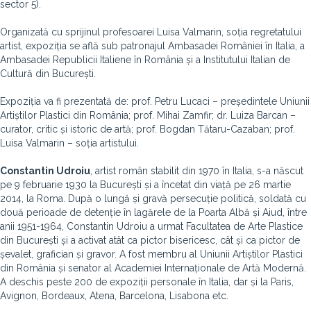
sector 5).
Organizată cu sprijinul profesoarei Luisa Valmarin, soția regretatului
artist, expoziția se află sub patronajul Ambasadei României în Italia, a
Ambasadei Republicii Italiene în România și a Institutului Italian de
Cultură din București.
Expoziția va fi prezentată de: prof. Petru Lucaci – președintele Uniunii
Artiștilor Plastici din România; prof. Mihai Zamfir; dr. Luiza Barcan –
curator, critic și istoric de artă; prof. Bogdan Tătaru-Cazaban; prof.
Luisa Valmarin – soția artistului.
Constantin Udroiu
, artist român stabilit din 1970 în Italia, s-a născut
pe 9 februarie 1930 la București și a încetat din viață pe 26 martie
2014, la Roma. După o lungă și gravă persecuție politică, soldată cu
două perioade de detenție în lagărele de la Poarta Albă și Aiud, între
anii 1951-1964, Constantin Udroiu a urmat Facultatea de Arte Plastice
din București și a activat atât ca pictor bisericesc, cât și ca pictor de
șevalet, grafician și gravor. A fost membru al Uniunii Artiștilor Plastici
din România și senator al Academiei Internaționale de Artă Modernă.
A deschis peste 200 de expoziții personale în Italia, dar și la Paris,
Avignon, Bordeaux, Atena, Barcelona, Lisabona etc.