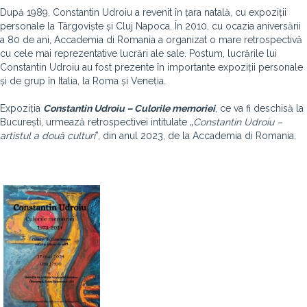
După 1989, Constantin Udroiu a revenit în țara natală, cu expoziții
personale la Târgoviște și Cluj Napoca. În 2010, cu ocazia aniversării
a 80 de ani, Accademia di Romania a organizat o mare retrospectivă
cu cele mai reprezentative lucrări ale sale. Postum, lucrările lui
Constantin Udroiu au fost prezente în importante expoziții personale
și de grup în Italia, la Roma și Veneția.
Expoziția
Constantin Udroiu – Culorile memoriei
, ce va fi deschisă la
București, urmează retrospectivei intitulate „
Constantin Udroiu –
artistul a două culturi
”, din anul 2023, de la Accademia di Romania.