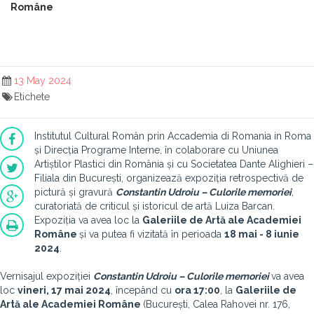
Române
13 May 2024
Etichete
Institutul Cultural Român prin Accademia di Romania in Roma
și Direcția Programe Interne, în colaborare cu Uniunea
Artiștilor Plastici din România și cu Societatea Dante Alighieri –
Filiala din București, organizează expoziția retrospectivă de
pictură și gravură
Constantin Udroiu – Culorile memoriei
,
curatoriată de criticul și istoricul de artă Luiza Barcan.
Expoziția va avea loc la
Galeriile de Artă ale Academiei
Române
și va putea fi vizitată în perioada
18 mai - 8 iunie
2024
.
Vernisajul expoziției
Constantin Udroiu – Culorile memoriei
va avea
loc
vineri, 17 mai 2024
, începând cu
ora 17:00
, la
Galeriile de
Artă ale Academiei Române
(București, Calea Rahovei nr. 176,