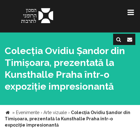
Colecția Ovidiu Șandor din
Timișoara, prezentată la
Kunsthalle Praha într-o
expoziție impresionantă
»
Evenimente
›
Arte vizuale
›
Colecția Ovidiu Șandor din
Timișoara, prezentată la Kunsthalle Praha într-o
expoziție impresionantă