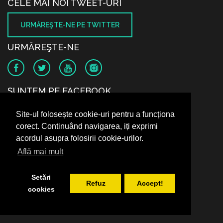
CELE MAI NOI TWEET-URI
URMĂREŞTE-NE PE TWITTER
URMĂREŞTE-NE
SUNTEM PE FACEBOOK
Site-ul folosește cookie-uri pentru a funcționa
corect. Continuând navigarea, iți exprimi
acordul asupra folosirii cookie-urilor.
Află mai mult
Setări
Refuz
Accept!
cookies