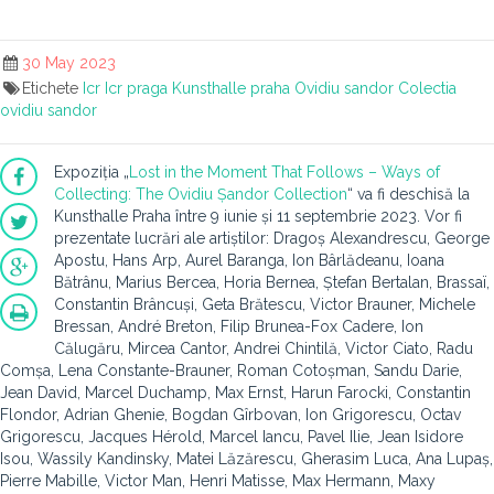
30 May 2023
Etichete
Icr
Icr praga
Kunsthalle praha
Ovidiu sandor
Colectia
ovidiu sandor
Expoziția „
Lost in the Moment That Follows – Ways of
Collecting: The Ovidiu Șandor Collection
“ va fi deschisă la
Kunsthalle Praha între 9 iunie și 11 septembrie 2023. Vor fi
prezentate lucrări ale artiștilor: Dragoș Alexandrescu, George
Apostu, Hans Arp, Aurel Baranga, Ion Bârlădeanu, Ioana
Bătrânu, Marius Bercea, Horia Bernea, Ștefan Bertalan, Brassaï,
Constantin Brâncuși, Geta Brătescu, Victor Brauner, Michele
Bressan, André Breton, Filip Brunea-Fox Cadere, Ion
Călugăru, Mircea Cantor, Andrei Chintilă, Victor Ciato, Radu
Comșa, Lena Constante-Brauner, Roman Cotoșman, Sandu Darie,
Jean David, Marcel Duchamp, Max Ernst, Harun Farocki, Constantin
Flondor, Adrian Ghenie, Bogdan Gîrbovan, Ion Grigorescu, Octav
Grigorescu, Jacques Hérold, Marcel Iancu, Pavel Ilie, Jean Isidore
Isou, Wassily Kandinsky, Matei Lăzărescu, Gherasim Luca, Ana Lupaș,
Pierre Mabille, Victor Man, Henri Matisse, Max Hermann, Maxy