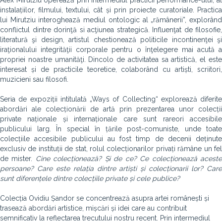
Alex Mirutziu operează prin intermediul practicii performance-ului, al
instalațiilor, filmului, textului, cât și prin proiecte curatoriale. Practica
lui Mirutziu interoghează mediul ontologic al „rămânerii”, explorând
conflictul dintre dorinţă si acţiunea strategică. Influenţat de filosofie,
literatură şi design, artistul chestionează politicile incontinenţei şi
iraţionalului integrităţii corporale pentru o înţelegere mai acută a
propriei noastre umanităţi. Dincolo de activitatea sa artistică, el este
interesat și de practicile teoretice, colaborând cu artiști, scriitori,
muzicieni sau filosofi.
Seria de expoziții intitulată „Ways of Collecting“ explorează diferite
abordări ale colecționării de artă prin prezentarea unor colecții
private naționale și internaționale care sunt rareori accesibile
publicului larg. În special în țările post-comuniste, unde toate
colecțiile accesibile publicului au fost timp de decenii deținute
exclusiv de instituții de stat, rolul colecționarilor privați rămâne un fel
de mister.
Cine colecționează? Și de ce? Ce colecționează acest
persoane? Care este relația dintre artiști și colecționarii lor? Care
sunt diferențele dintre colecțiile private și cele publice?
Colecția Ovidiu Șandor se concentrează asupra artei românești și
trasează abordări artistice, mișcări și idei care au contribuit
semnificativ la reflectarea trecutului nostru recent. Prin intermediul