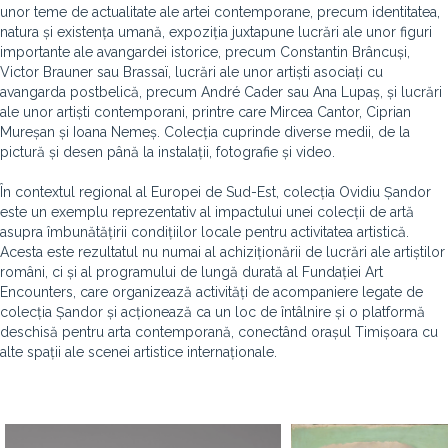
unor teme de actualitate ale artei contemporane, precum identitatea,
natura și existența umană, expoziția juxtapune lucrări ale unor figuri
importante ale avangardei istorice, precum Constantin Brâncuși,
Victor Brauner sau Brassaï, lucrări ale unor artiști asociați cu
avangarda postbelică, precum André Cader sau Ana Lupaș, și lucrări
ale unor artiști contemporani, printre care Mircea Cantor, Ciprian
Mureșan și Ioana Nemeș. Colecția cuprinde diverse medii, de la
pictură și desen până la instalații, fotografie și video.
În contextul regional al Europei de Sud-Est, colecția Ovidiu Șandor
este un exemplu reprezentativ al impactului unei colecții de artă
asupra îmbunătățirii condițiilor locale pentru activitatea artistică.
Acesta este rezultatul nu numai al achiziționării de lucrări ale artiștilor
români, ci și al programului de lungă durată al Fundației Art
Encounters, care organizează activități de acompaniere legate de
colecția Șandor și acționează ca un loc de întâlnire și o platformă
deschisă pentru arta contemporană, conectând orașul Timișoara cu
alte spații ale scenei artistice internaționale.