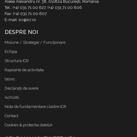
Aleea Alexandru nr. 38, 011824 București, România
Tel.: (+4) 031 71 00 627, (+4) 031 71 00 606
Fax: (+4) 031 71 00 607
E-mail: icr@icr.ro
DESPRE NOI
Misiune / Strategie / Funcţionare
Echipa
Structura ICR
Rapoarte de activitate
Istoric
Declaraţii de avere
Achizitii
Nota de fundamentare cladire ICR
Contact
Cookies & protectia datelor