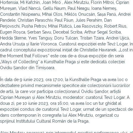
Hortensia, Mi Kafchin, Joan Miró , Alex Mirutziu, Florin Mitroi, Ciprian
Mureşan, Vlad Nancă, Gellu Naum, Paul Neagu, Ioana Nemeş,
Constantin Nisipeanu, Mihai Olos, Miklós Onucsán, Sașa Pană, Andrei
Pandele, Christian Paraschiv, Paul Păun, Jules Perahim, Dan
Perjovschi, Pusha Petrov, Mihai Plătică, Lea Rasovszky, Robert Rius,
Eugen Roșca, Șerban Savu, Decebal Scriba, Arthur Segal Scriba,
Hedda Sterne, Yves Tanguy, Doru Tulcan, Tristan Tzara, Andrei Ujică,
Andra Ursuța și Ilarie Voronca. Curatorul expoziției este Tevž Logar, în
cadrul conceptului expozițional inițiat de Christelle Havranek. „Lost in
the Moment that Follows“ este cea de-a doua expoziție din seria
„Ways of Collecting“ a Kunsthalle Praga și este dedicată colecției
Ovidiu Șandor din Timișoara.
În data de 9 iunie 2023, ora 17:00, la Kunsthalle Praga va avea loc o
dezbatere privind mecanismele specifice ale colecționării lucrărilor
de artă, la care vor participa colecționarul Ovidiu Șandor, artiștii
Ciprian Mureșan și Alex Mirutziu, moderator: curatorul Tevž Logar. A
doua zi, pe 10 iunie 2023, ora 16:00, va avea loc un tur ghidat al
expoziției condus de curatorul Tevž Logar, urmat de un spectacol de
dans contemporan în coregrafia lui Alex Mirutziu, organizat cu
sprijinul Institutului Cultural Român de la Praga.